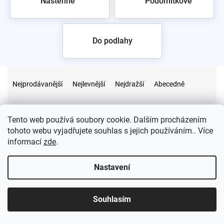
Nástěnné
Podomítkové
Do podlahy
Ř
a
Nejprodávanější
Nejlevnější
Nejdražší
Abecedně
z
e
n
Tento web používá soubory cookie. Dalším procházením
í
tohoto webu vyjadřujete souhlas s jejich používáním.. Více
p
informací
zde
.
r
Na skladě
0
o
Nastavení
d
u
Akce
0
k
Souhlasím
t
ů
Novinka
0