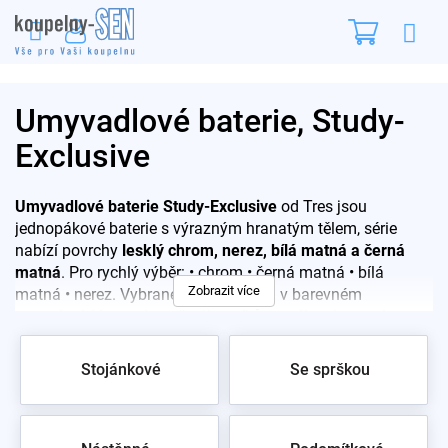
Přejít
Nákupn
na
obsah
košík
Umyvadlové baterie, Study-
Exclusive
Umyvadlové baterie Study-Exclusive
od Tres jsou
jednopákové baterie s výrazným hranatým tělem, série
nabízí povrchy
lesklý chrom, nerez, bílá matná a černá
matná
. Pro rychlý výběr: • chrom • černá matná • bílá
Zobrazit více
matná • nerez. Vybrané modely jsou i v barevném
provedení. Ve vzorkovně zákazníkům radíme hranatý
design Study-Exclusive do moderních koupelen s rovnými
liniemi nábytku. Vzorové kusy si prohlédnete ve vzorkovně
Stojánkové
Se sprškou
na Praze 10, poradíme na tel.
777 699 007
.