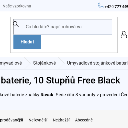
Naše vzorkovna
+420
777 69
Hledat
myvadlové
Stojánkové
Umyvadlové stojánkové bateri
baterie, 10 Stupňů Free Black
kové baterie značky
Ravak
. Série čítá 3 varianty v provedení Č
prodávanější
Nejlevnější
Nejdražší
Abecedně