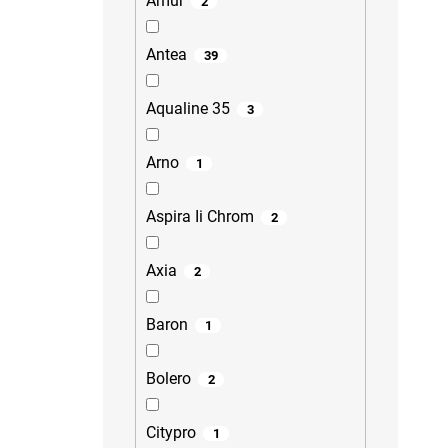
Amur
2
Antea
39
Aqualine 35
3
Arno
1
Aspira Ii Chrom
2
Axia
2
Baron
1
Bolero
2
Citypro
1