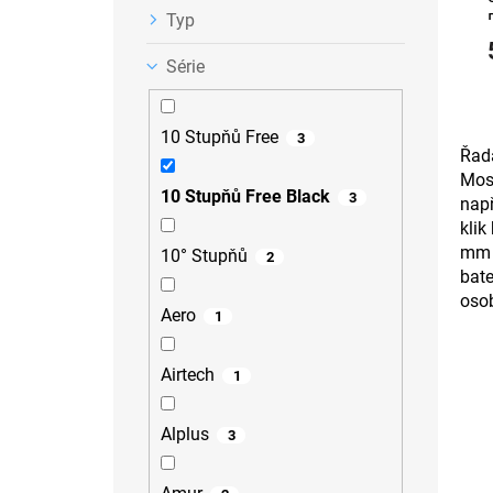
Typ
Série
10 Stupňů Free
3
Řa
Mosa
10 Stupňů Free Black
3
např
klik
mm b
10° Stupňů
2
bate
osob
Aero
1
Airtech
1
Alplus
3