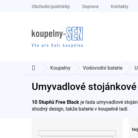
Přejít
Obchodní podmínky
Doprava
Kontakty
na
obsah
Koupelny
Vodovodní baterie
U
Domů
Umyvadlové stojánkové 
10 Stupňů Free Black
je řada umyvadlové stoján
shodný design, takže baterie v koupelně ladí.
P
Ř
o
a
Nej
s
z