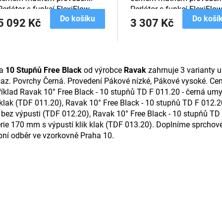
Perlátor s funkcí FlexiFlow.
Perlátor s funkcí FlexiFlow
Do košíku
Do koší
5 092 Kč
3 307 Kč
O
v
da
10 Stupňů Free Black
od výrobce
Ravak
zahrnuje 3 varianty u
l
z. Povrchy Černá. Provedení Pákové nízké, Pákové vysoké. Ceny
á
d
íklad Ravak 10° Free Black - 10 stupňů TD F 011.20 - černá um
a
 klak (TDF 011.20), Ravak 10° Free Black - 10 stupňů TD F 012.
c
ez výpusti (TDF 012.20), Ravak 10° Free Black - 10 stupňů TD
í
rie 170 mm s výpustí klik klak (TDF 013.20). Doplníme sprchové 
p
ní odběr ve vzorkovně Praha 10.
r
v
k
y
v
ý
p
i
s