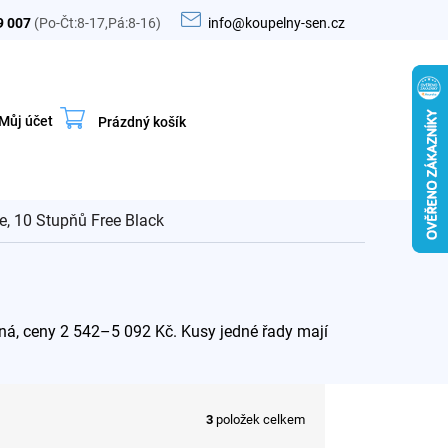
9 007
(Po-Čt:8-17,Pá:8-16)
info@koupelny-sen.cz
Můj účet
Prázdný košík
Nákupní
košík
e, 10 Stupňů Free Black
erná, ceny 2 542–5 092 Kč. Kusy jedné řady mají
3
položek celkem