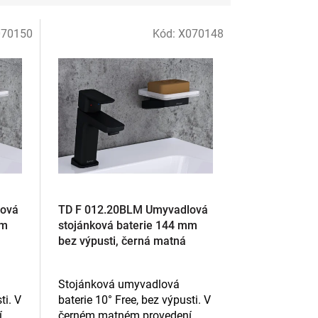
070150
Kód:
X070148
lová
TD F 012.20BLM Umyvadlová
mm
stojánková baterie 144 mm
bez výpusti, černá matná
Stojánková umyvadlová
ti. V
baterie 10° Free, bez výpusti. V
.
černém matném provedení.