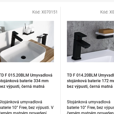
Kód:
X070151
Kód:
X
TD F 015.20BLM Umyvadlová
TD F 014.20BLM Umyvad
stojánková baterie 334 mm
stojánková baterie 172 
bez výpusti, černá matná
bez výpusti, černá matná
Stojánková umyvadlová
Stojánková umyvadlová
baterie 10° Free, bez výpusti. V
baterie 10° Free, bez výpus
černém matném provedení.
černém matném provedení