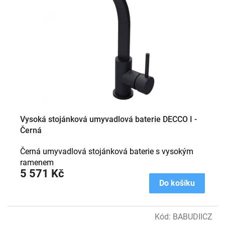
s
p
r
o
d
u
k
t
ů
Vysoká stojánková umyvadlová baterie DECCO I -
Černá
Černá umyvadlová stojánková baterie s vysokým
ramenem
5 571 Kč
Do košíku
Kód:
BABUDIICZ