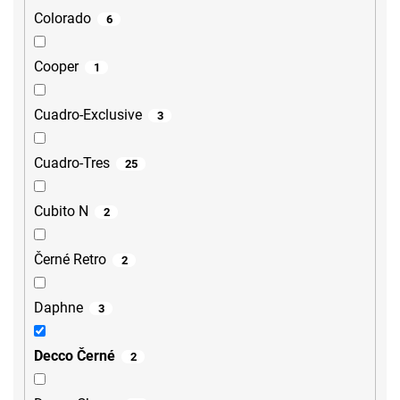
Colorado
6
Cooper
1
Cuadro-Exclusive
3
Cuadro-Tres
25
Cubito N
2
Černé Retro
2
Daphne
3
Decco Černé
2