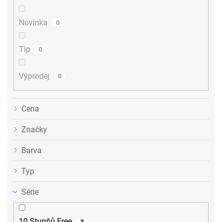
t
ů
Novinka
0
Tip
0
Výprodej
0
Cena
Značky
Barva
Typ
Série
10 Stupňů Free
3