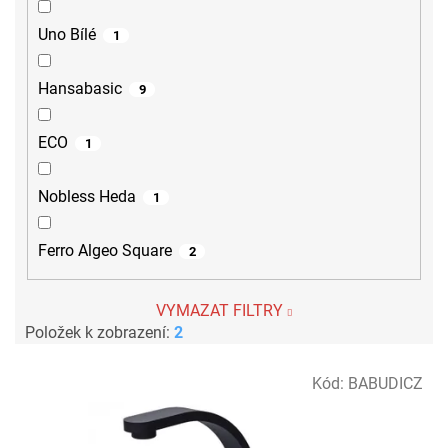
Uno Bílé
1
Hansabasic
9
ECO
1
Nobless Heda
1
Ferro Algeo Square
2
VYMAZAT FILTRY
Položek k zobrazení:
2
V
Kód:
BABUDICZ
ý
p
i