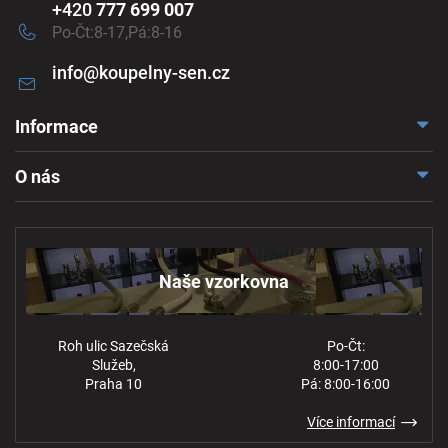
+420
777 699 007
Po-Čt:8-17,Pá:8-16
info
@
koupelny-sen.cz
Informace
Doprava a platba
O nás
Reklamace a odstoupení
Naše vzorkovna
Obchodní podmínky
Kontakt
Ochrana osobních údajů
Naše vzorkovna
Roh ulic Sazečská
Po-Čt:
Služeb,
8:00-17:00
Praha 10
Pá: 8:00-16:00
Více informací