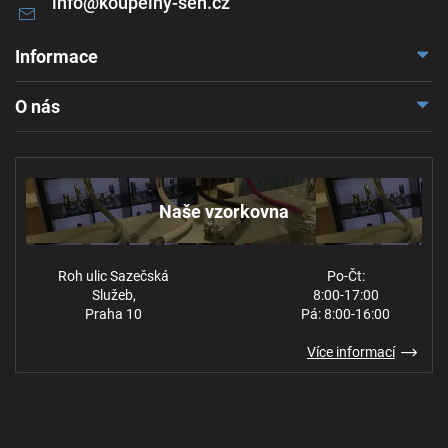
info
@
koupelny-sen.cz
Informace
Doprava a platba
O nás
Reklamace a odstoupení
Naše vzorkovna
Obchodní podmínky
Kontakt
Ochrana osobních údajů
Naše vzorkovna
Roh ulic Sazečská
Po-Čt:
Služeb,
8:00-17:00
Praha 10
Pá: 8:00-16:00
Více informací