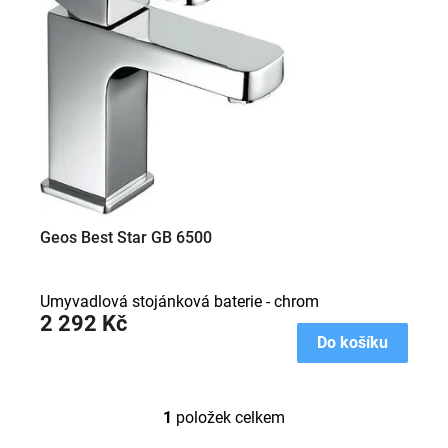
s
p
r
o
d
u
k
t
ů
Geos Best Star GB 6500
Umyvadlová stojánková baterie - chrom
2 292 Kč
Do košíku
1
položek celkem
O
v