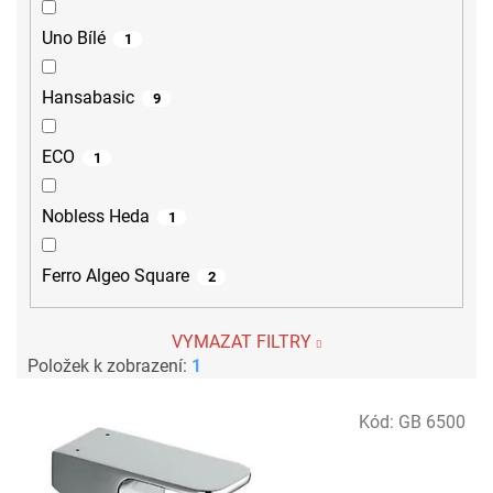
Uno Bílé
1
Hansabasic
9
ECO
1
Nobless Heda
1
Ferro Algeo Square
2
VYMAZAT FILTRY
Položek k zobrazení:
1
V
Kód:
GB 6500
ý
p
i