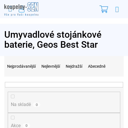
Přejít
Nákupn
na
obsah
košík
Umyvadlové stojánkové
baterie, Geos Best Star
Ř
a
Nejprodávanější
Nejlevnější
Nejdražší
Abecedně
z
e
n
í
p
r
Na skladě
0
o
d
u
Akce
0
k