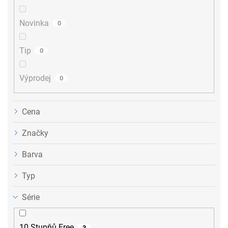
t
ů
Novinka
0
Tip
0
Výprodej
0
Cena
Značky
Barva
Typ
Série
10 Stupňů Free
3