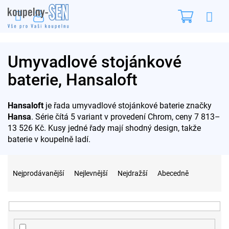
Přejít
Nákupn
na
obsah
košík
Umyvadlové stojánkové
baterie, Hansaloft
Hansaloft
je řada umyvadlové stojánkové baterie značky
Hansa
. Série čítá 5 variant v provedení Chrom, ceny 7 813–
13 526 Kč. Kusy jedné řady mají shodný design, takže
baterie v koupelně ladí.
Ř
a
Nejprodávanější
Nejlevnější
Nejdražší
Abecedně
z
e
n
í
p