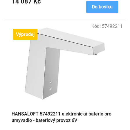
14 087 Kč
Do košíku
Kód:
57492211
Výprodej
HANSALOFT 57492211 elektronická baterie pro
umyvadlo - bateriový provoz 6V