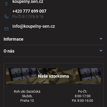
koupelny.sen.cz
+420
777 699 007
Po-Čt:8-17,Pá:8-16
info
@
koupelny-sen.cz
Informace
Doprava a platba
O nás
Reklamace a odstoupení
Naše vzorkovna
Obchodní podmínky
Kontakt
Ochrana osobních údajů
Naše vzorkovna
Roh ulic Sazečská
Po-Čt:
Služeb,
8:00-17:00
Praha 10
Pá: 8:00-16:00