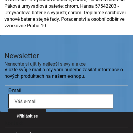
í
p
Páková umyvadlová baterie; chrom, Hansa 57542203 -
r
Umyvadlová baterie s výpustí; chrom. Doplníme sprchové i
v
vanové baterie stejné řady. Poradenství a osobní odběr ve
k
vzorkovně Praha 10.
y
v
Z
ý
á
p
p
i
Newsletter
s
a
u
t
Nenechte si ujít ty nejlepší slevy a akce
í
Vložte svůj e-mail a my vám budeme zasílat informace o
nových produktech na našem e-shopu.
E-mail
Přihlásit se
Kontakt