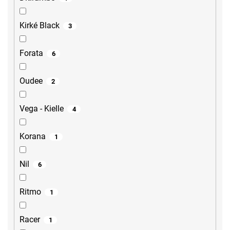
Kirké Black
3
Forata
6
Oudee
2
Vega - Kielle
4
Korana
1
Nil
6
Ritmo
1
Racer
1