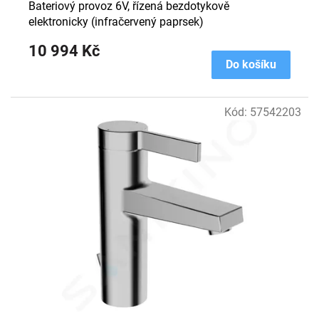
Bateriový provoz 6V, řízená bezdotykově
elektronicky (infračervený paprsek)
10 994 Kč
Do košíku
Kód:
57542203