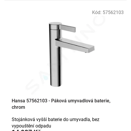
V
Kód:
57562103
ý
p
i
s
p
r
o
d
u
k
t
ů
Hansa 57562103 - Páková umyvadlová baterie,
chrom
Stojánková vyšší baterie do umyvadla, bez
vypouštění odpadu