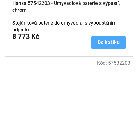
Hansa 57542203 - Umyvadlová baterie s výpustí,
chrom
Stojánková baterie do umyvadla, s vypouštěním
odpadu
8 773 Kč
Do košíku
Kód:
57532203