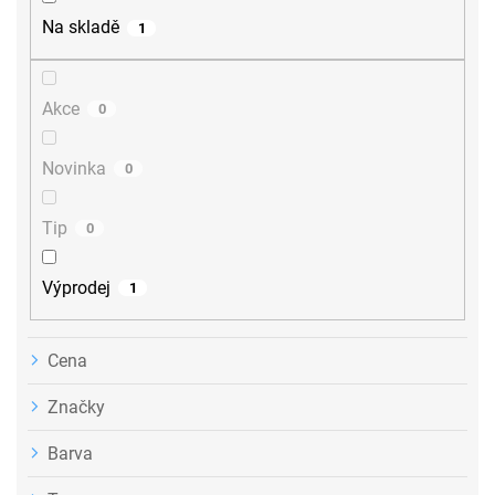
r
Na skladě
1
o
d
u
Akce
0
k
t
ů
Novinka
0
Tip
0
Výprodej
1
Cena
Značky
Barva