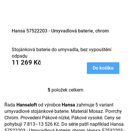
Hansa 57522203 - Umyvadlová baterie, chrom
Stojánková baterie do umyvadla, bez vypouštění
odpadu
11 269 Kč
Do košíku
5
položek celkem
O
v
l
Řada
Hansaloft
od výrobce
Hansa
zahrnuje 5 variant
á
umyvadlové stojánkové baterie. Materiál Mosaz. Povrchy
d
Chrom. Provedení Pákové nízké, Pákové vysoké. Ceny se
a
pohybují 7 813–13 526 Kč. Do série patří například Hansa
c
57522203 - Umyvadlová baterie; chrom, Hansa 57532203 -