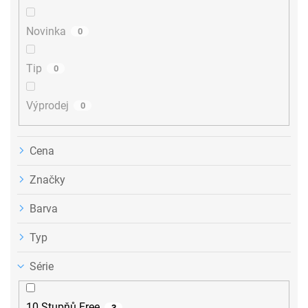
t
ů
Novinka
0
Tip
0
Výprodej
0
Cena
Značky
Barva
Typ
Série
10 Stupňů Free
3