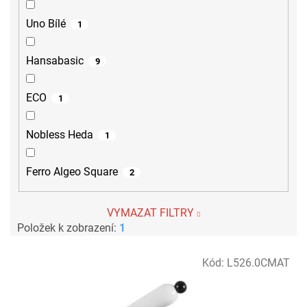
Uno Bílé
1
Hansabasic
9
ECO
1
Nobless Heda
1
Ferro Algeo Square
2
VYMAZAT FILTRY
Položek k zobrazení:
1
V
Kód:
L526.0CMAT
ý
p
i