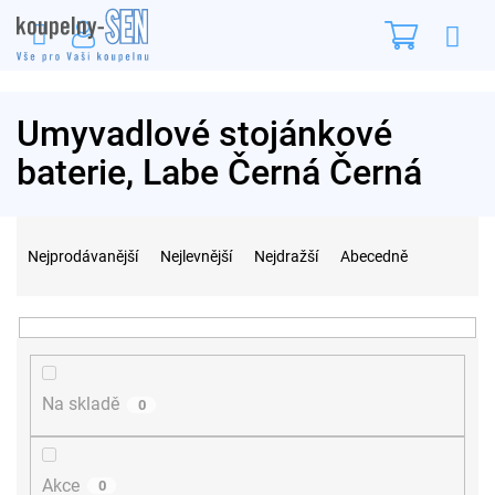
Přejít
Nákupn
na
obsah
košík
Umyvadlové stojánkové
baterie, Labe Černá Černá
Ř
a
Nejprodávanější
Nejlevnější
Nejdražší
Abecedně
z
e
n
í
p
r
Na skladě
0
o
d
u
Akce
0
k