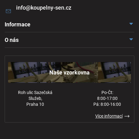
info
@
koupelny-sen.cz
Informace
Doprava a platba
O nás
Reklamace a odstoupení
Naše vzorkovna
Obchodní podmínky
Kontakt
Ochrana osobních údajů
Naše vzorkovna
Roh ulic Sazečská
Po-Čt:
Služeb,
8:00-17:00
Praha 10
Pá: 8:00-16:00
Více informací