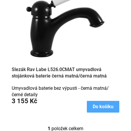
s
p
r
o
d
u
k
t
ů
Slezák Rav Labe L526.0CMAT umyvadlová
stojánková baterie černá matná/černá matná
Umyvadlová baterie bez výpusti - černá matná/
černé detaily
3 155 Kč
Do košíku
1
položek celkem
O