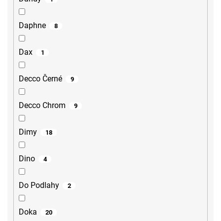
Daphne
8
Dax
1
Decco Černé
9
Decco Chrom
9
Dimy
18
Dino
4
Do Podlahy
2
Doka
20