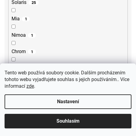
Solaris
25
Mia
1
Nimoa
1
Chrom
1
Lina
15
Tento web používá soubory cookie. Dalším procházením
tohoto webu vyjadřujete souhlas s jejich používáním.. Více
Lore
2
informací
zde
.
Steno
2
Nastavení
Sili
2
Souhlasím
Gourmet
1