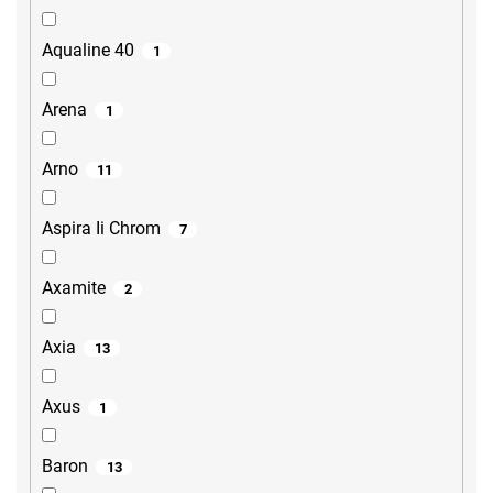
Aqualine 40
1
Arena
1
Arno
11
Aspira Ii Chrom
7
Axamite
2
Axia
13
Axus
1
Baron
13