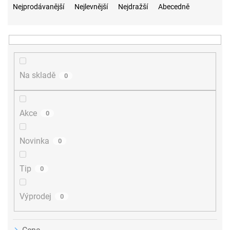
a
Nejprodávanější
Nejlevnější
Nejdražší
Abecedně
z
e
n
í
p
r
Na skladě
0
o
d
u
Akce
0
k
t
ů
Novinka
0
Tip
0
Výprodej
0