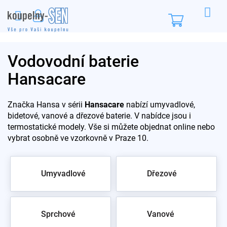
Přejít
na
Nákupní
obsah
košík
Vodovodní baterie
Hansacare
Značka Hansa v sérii
Hansacare
nabízí umyvadlové,
bidetové, vanové a dřezové baterie. V nabídce jsou i
termostatické modely. Vše si můžete objednat online nebo
vybrat osobně ve vzorkovně v Praze 10.
Umyvadlové
Dřezové
Sprchové
Vanové