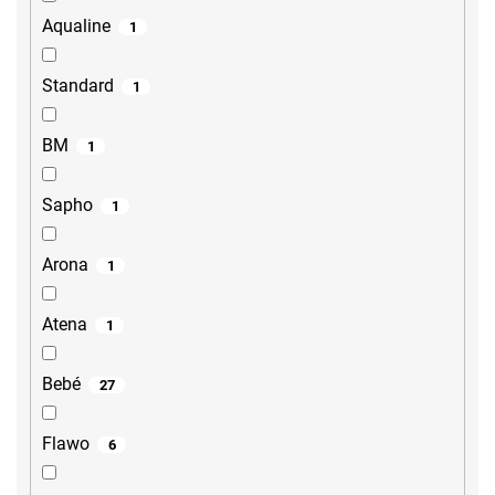
Aqualine
1
Standard
1
BM
1
Sapho
1
Arona
1
Atena
1
Bebé
27
Flawo
6