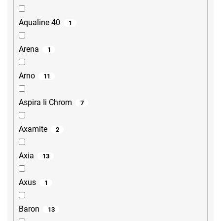
Aqualine 40
1
Arena
1
Arno
11
Aspira Ii Chrom
7
Axamite
2
Axia
13
Axus
1
Baron
13