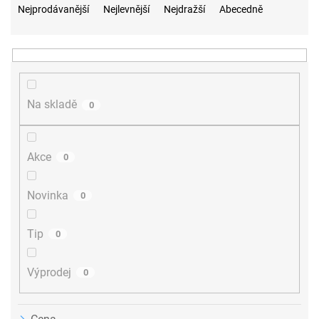
a
Nejprodávanější
Nejlevnější
Nejdražší
Abecedně
z
e
n
í
p
r
Na skladě
0
o
d
u
Akce
0
k
t
ů
Novinka
0
Tip
0
Výprodej
0