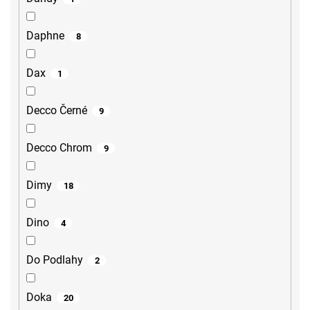
Daphne
8
Dax
1
Decco Černé
9
Decco Chrom
9
Dimy
18
Dino
4
Do Podlahy
2
Doka
20