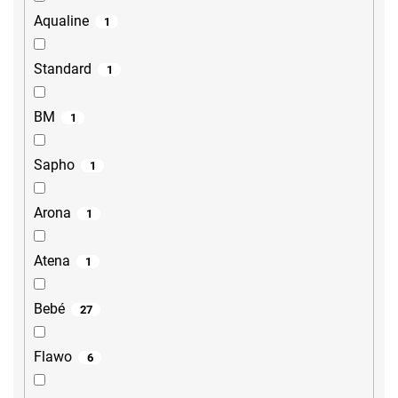
Aqualine
1
Standard
1
BM
1
Sapho
1
Arona
1
Atena
1
Bebé
27
Flawo
6