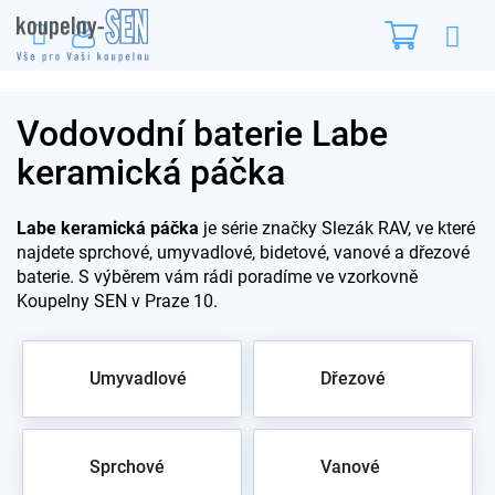
Přejít
Nákupn
na
obsah
košík
Vodovodní baterie Labe
keramická páčka
Labe keramická páčka
je série značky Slezák RAV, ve které
najdete sprchové, umyvadlové, bidetové, vanové a dřezové
baterie. S výběrem vám rádi poradíme ve vzorkovně
Koupelny SEN v Praze 10.
Umyvadlové
Dřezové
Sprchové
Vanové