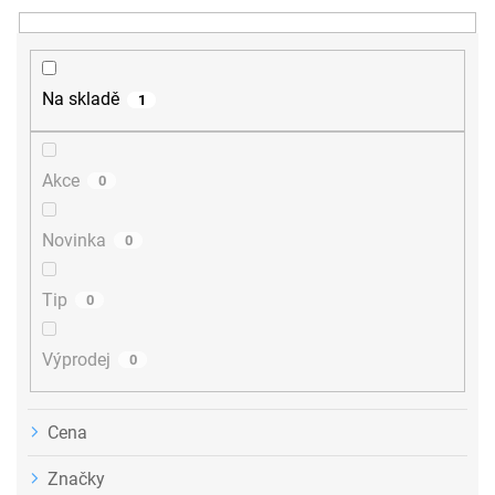
n
í
p
r
Na skladě
1
o
d
u
Akce
0
k
t
ů
Novinka
0
Tip
0
Výprodej
0
Cena
Značky