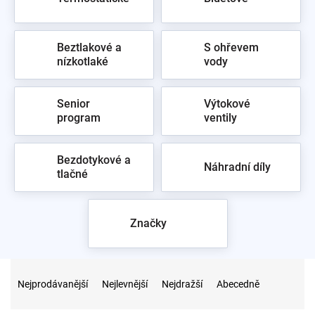
Beztlakové a
S ohřevem
nízkotlaké
vody
Senior
Výtokové
program
ventily
Bezdotykové a
Náhradní díly
tlačné
Značky
Ř
a
Nejprodávanější
Nejlevnější
Nejdražší
Abecedně
z
e