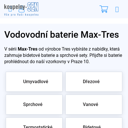
Přejít
Nákupn
na
obsah
košík
Vodovodní baterie Max-Tres
V sérii
Max-Tres
od výrobce Tres vybíráte z nabídky, která
zahrnuje bidetové baterie a sprchové sety. Přijďte si baterie
prohlédnout do naší vzorkovny v Praze 10.
Umyvadlové
Dřezové
Sprchové
Vanové
Termostatické
Bidetové