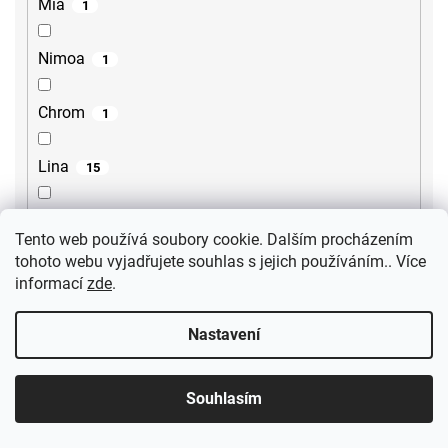
Mia
1
Nimoa
1
Chrom
1
Lina
15
Lore
2
Tento web používá soubory cookie. Dalším procházením
tohoto webu vyjadřujete souhlas s jejich používáním.. Více
Steno
2
informací
zde
.
Sili
2
Nastavení
Gourmet
1
Souhlasím
Ultima
3