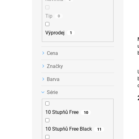
n
k
o
e
t
d
Tip
0
l
ů
u
k
Výprodej
t
1
ů
Cena
Značky
Barva
Série
10 Stupňů Free
10
10 Stupňů Free Black
11