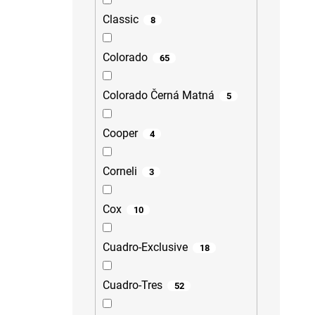
Classic
8
Colorado
65
Colorado Černá Matná
5
Cooper
4
Corneli
3
Cox
10
Cuadro-Exclusive
18
Cuadro-Tres
52