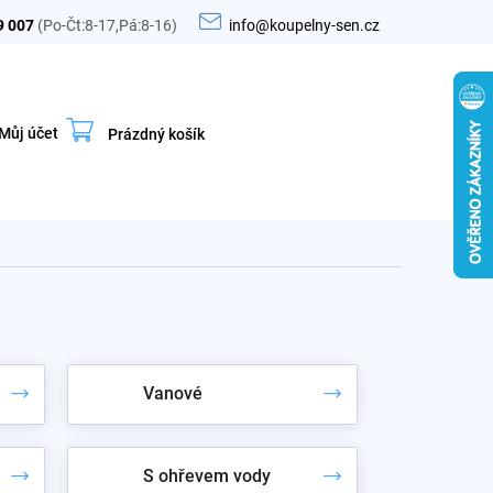
9 007
(Po-Čt:8-17,Pá:8-16)
info@koupelny-sen.cz
Můj účet
Prázdný košík
Nákupní
košík
Vanové
S ohřevem vody