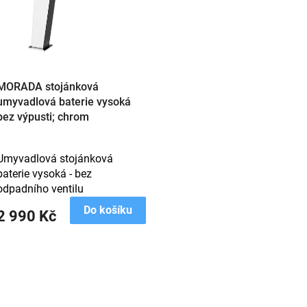
MORADA stojánková
umyvadlová baterie vysoká
bez výpusti; chrom
Umyvadlová stojánková
baterie vysoká - bez
odpadního ventilu
Do košíku
2 990 Kč
O
v
l
á