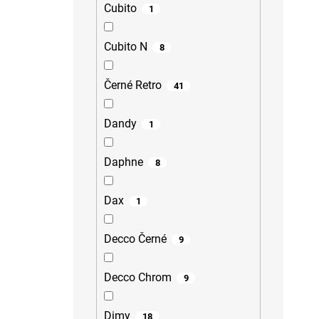
Cubito
1
Cubito N
8
Černé Retro
41
Dandy
1
Daphne
8
Dax
1
Decco Černé
9
Decco Chrom
9
Dimy
18