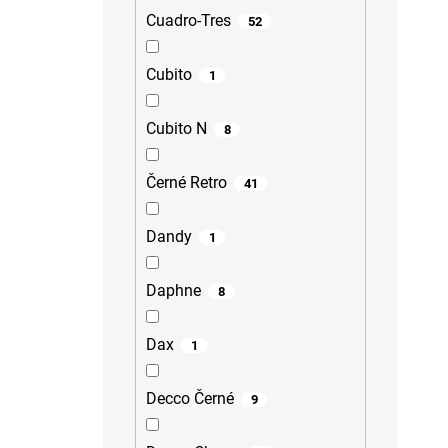
Cuadro-Tres
52
Cubito
1
Cubito N
8
Černé Retro
41
Dandy
1
Daphne
8
Dax
1
Decco Černé
9