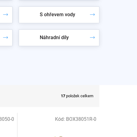
S ohřevem vody
Náhradní díly
17
položek celkem
8050-0
Kód:
BOX38051R-0