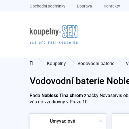
Přejít
Obchodní podmínky
Doprava
Kontakty
na
obsah
Koupelny
Vodovodní baterie
V
Domů
Vodovodní baterie Nobl
Řada
Nobless Tina chrom
značky Novaservis obs
vás do vzorkovny v Praze 10.
Umyvadlové