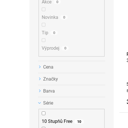
Akce
0
í
o
s
p
d
p
a
u
Novinka
r
0
n
k
o
e
t
d
Tip
0
l
ů
u
k
Výprodej
t
0
ů
Cena
Značky
Barva
Série
10 Stupňů Free
10