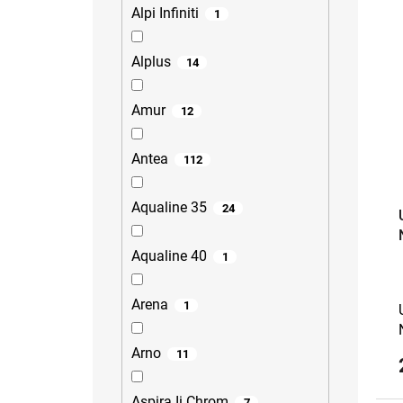
Alpi Infiniti
1
Alplus
14
Amur
12
Antea
112
Aqualine 35
24
Aqualine 40
1
Arena
1
Arno
11
Aspira Ii Chrom
7