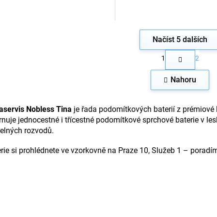
Načíst 5 dalších
S
1
2
t
O
r
v
á
Nahoru
l
n
á
k
d
o
a
aservis Nobless Tina
je řada podomítkových baterií z prémiové
v
c
á
nuje jednocestné i třícestné podomítkové sprchové baterie v le
n
í
telných rozvodů.
í
p
r
rie si prohlédnete ve vzorkovně na Praze 10, Služeb 1 – porad
v
k
y
v
ý
p
i