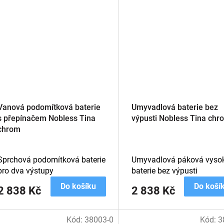
Vanová podomítková baterie
Umyvadlová baterie bez
s přepínačem Nobless Tina
výpusti Nobless Tina chr
chrom
Sprchová podomítková baterie
Umyvadlová páková vyso
pro dva výstupy
baterie bez výpusti
Do košíku
Do koší
2 838 Kč
2 838 Kč
Kód:
38003-0
Kód:
3