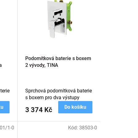
Podomítková baterie s boxem
a
2 vývody, TINA
erie
Sprchová podomítková baterie
s boxem pro dva výstupy
ku
Do košíku
3 374 Kč
01/1-0
Kód:
38503-0