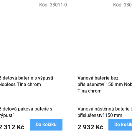
Kód:
38011-0
Kód:
380
Bidetová baterie s výpustí
Vanová baterie bez
Nobless Tina chrom
příslušenství 150 mm Nob
Tina chrom
Bidetová páková baterie s
Vanová nástěnná baterie 
výpustí
příslušenství 150 mm
Do košíku
Do koší
2 312 Kč
2 932 Kč