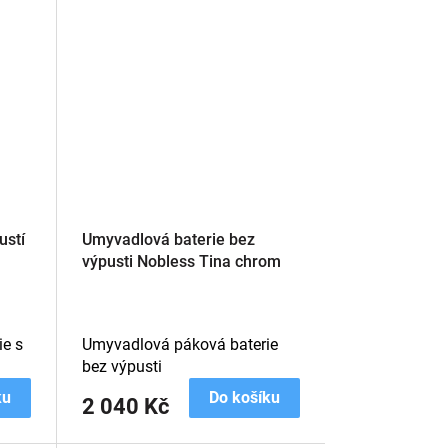
ustí
Umyvadlová baterie bez
výpusti Nobless Tina chrom
e s
Umyvadlová páková baterie
bez výpusti
ku
Do košíku
2 040 Kč