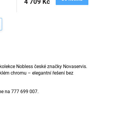
4 709 Kč
 kolekce Nobless české značky Novaservis.
sklém chromu – elegantní řešení bez
íme na 777 699 007.