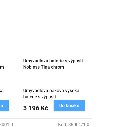
Umyvadlová baterie s výpustí
om
Nobless Tina chrom
ká
Umyvadlová páková vysoká
baterie s výpustí
ku
Do košíku
3 196 Kč
8001-0
Kód:
38001/1-0