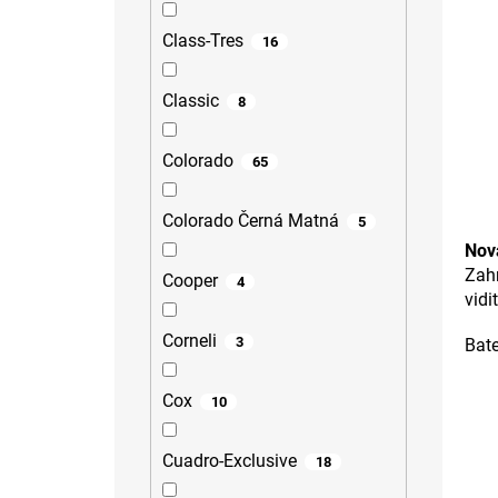
Class-Tres
16
Classic
8
Colorado
65
Colorado Černá Matná
5
Nov
Zahr
Cooper
4
vidi
Corneli
3
Bate
Cox
10
Cuadro-Exclusive
18