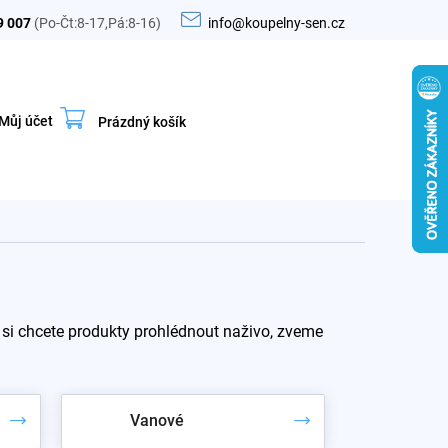
9 007
(Po-Čt:8-17,Pá:8-16)
info@koupelny-sen.cz
Můj účet
Prázdný košík
Nákupní
košík
si chcete produkty prohlédnout naživo, zveme
Vanové