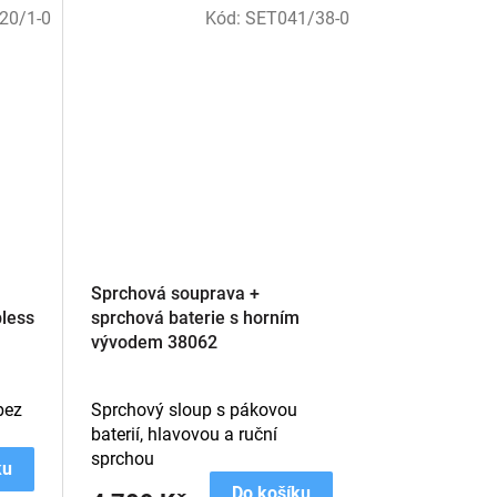
20/1-0
Kód:
SET041/38-0
Sprchová souprava +
less
sprchová baterie s horním
vývodem 38062
bez
Sprchový sloup s pákovou
baterií, hlavovou a ruční
sprchou
ku
Do košíku