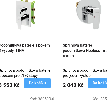
Podomítková baterie s boxem
Sprchová baterie
3 vývody, TINA
podomítková Nobless Tin
chrom
Sprchová podomítková baterie
Sprchová podomítková bat
s boxem pro tři výstupy
pro jeden výstup
Do košíku
Do koší
3 553 Kč
2 040 Kč
Kód:
38050R-0
Kód:
385