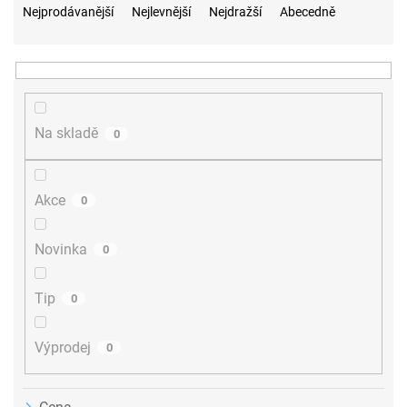
a
Nejprodávanější
Nejlevnější
Nejdražší
Abecedně
z
e
n
í
p
r
Na skladě
0
o
d
u
Akce
0
k
t
ů
Novinka
0
Tip
0
Výprodej
0