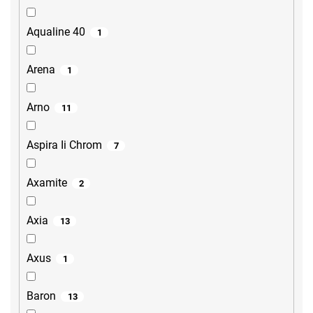
Aqualine 40
1
Arena
1
Arno
11
Aspira Ii Chrom
7
Axamite
2
Axia
13
Axus
1
Baron
13