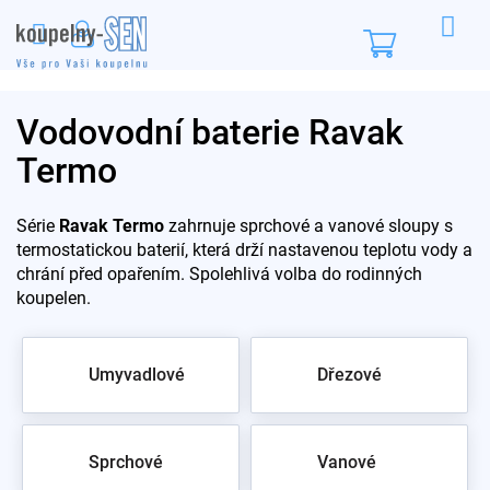
Přejít
na
Nákupní
obsah
košík
Vodovodní baterie Ravak
Termo
Série
Ravak Termo
zahrnuje sprchové a vanové sloupy s
termostatickou baterií, která drží nastavenou teplotu vody a
chrání před opařením. Spolehlivá volba do rodinných
koupelen.
Umyvadlové
Dřezové
Sprchové
Vanové