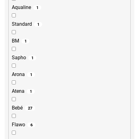
Aqualine
1
Standard
1
BM
1
Sapho
1
Arona
1
Atena
1
Bebé
27
Flawo
6