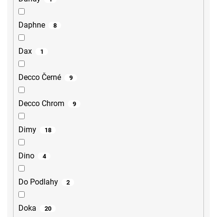
Daphne
8
Dax
1
Decco Černé
9
Decco Chrom
9
Dimy
18
Dino
4
Do Podlahy
2
Doka
20