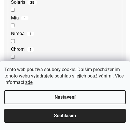
Solaris
25
Mia
1
Nimoa
1
Chrom
1
Lina
15
Tento web používá soubory cookie. Dalším procházením
tohoto webu vyjadřujete souhlas s jejich používáním.. Více
Lore
2
informací
zde
.
Steno
2
Nastavení
Sili
2
Souhlasím
Gourmet
1