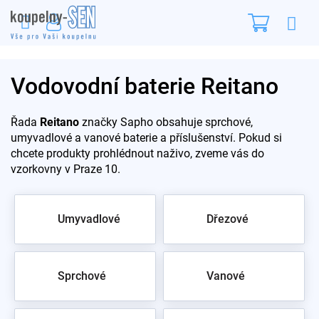
Přejít
Nákupn
na
obsah
košík
Vodovodní baterie Reitano
Řada
Reitano
značky Sapho obsahuje sprchové,
umyvadlové a vanové baterie a příslušenství. Pokud si
chcete produkty prohlédnout naživo, zveme vás do
vzorkovny v Praze 10.
Umyvadlové
Dřezové
Sprchové
Vanové