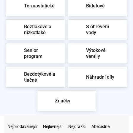
Termostatické
Bidetové
Beztlakové a
S ohřevem
nízkotlaké
vody
Senior
Výtokové
program
ventily
Bezdotykové a
Náhradní díly
tlačné
Značky
Ř
a
Nejprodávanější
Nejlevnější
Nejdražší
Abecedně
z