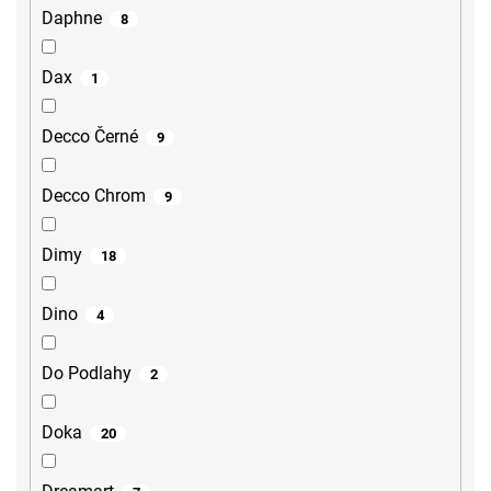
Daphne
8
Dax
1
Decco Černé
9
Decco Chrom
9
Dimy
18
Dino
4
Do Podlahy
2
Doka
20