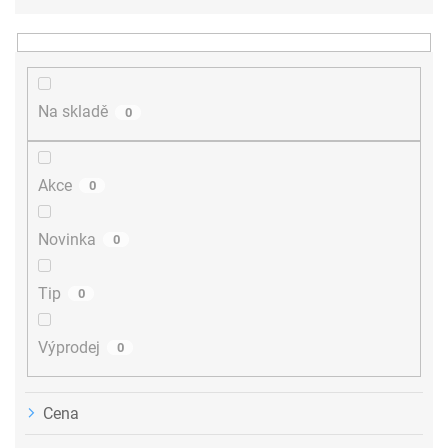
e
n
í
p
r
Na skladě
0
o
d
u
Akce
0
k
t
ů
Novinka
0
Tip
0
Výprodej
0
Cena