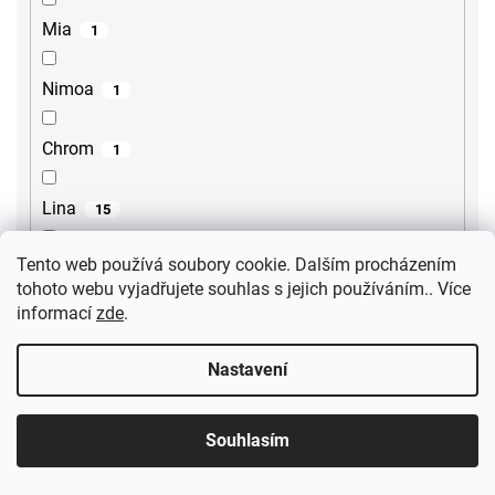
Mia
1
Nimoa
1
Chrom
1
Lina
15
Tento web používá soubory cookie. Dalším procházením
Lore
2
tohoto webu vyjadřujete souhlas s jejich používáním.. Více
informací
zde
.
Steno
2
Nastavení
Sili
2
Souhlasím
Gourmet
1