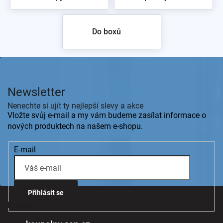
Do boxů
Z
á
p
Newsletter
a
t
Nenechte si ujít ty nejlepší slevy a akce
í
Vložte svůj e-mail a my vám budeme zasílat informace o
nových produktech na našem e-shopu.
E-mail
Přihlásit se
Kontakt