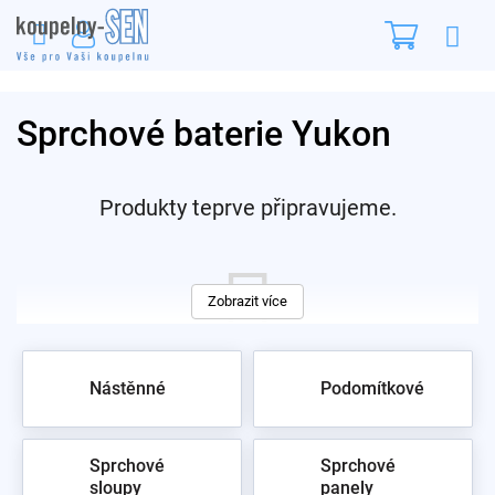
Přejít
Nákupn
na
obsah
košík
Sprchové baterie Yukon
Produkty teprve připravujeme.
Zobrazit více
Nástěnné
Podomítkové
Můžete se ale podívat na ostatní kategorie.
Sprchové
Sprchové
sloupy
panely
zpět do obchodu