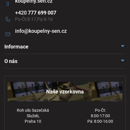
koupelny.sen.cz
+420
777 699 007
Po-Čt:8-17,Pá:8-16
info
@
koupelny-sen.cz
Informace
Doprava a platba
O nás
Reklamace a odstoupení
Naše vzorkovna
Obchodní podmínky
Kontakt
Ochrana osobních údajů
Naše vzorkovna
Roh ulic Sazečská
Po-Čt:
Služeb,
8:00-17:00
Praha 10
Pá: 8:00-16:00