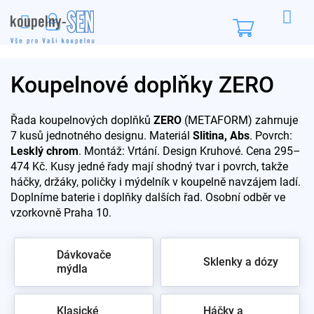
Přejít
na
Nákupní
obsah
košík
Koupelnové doplňky ZERO
Řada koupelnových doplňků
ZERO
(METAFORM) zahrnuje
7 kusů jednotného designu. Materiál
Slitina, Abs
. Povrch:
Lesklý chrom
. Montáž: Vrtání. Design Kruhové. Cena 295–
474 Kč. Kusy jedné řady mají shodný tvar i povrch, takže
háčky, držáky, poličky i mýdelník v koupelně navzájem ladí.
Doplníme baterie i doplňky dalších řad. Osobní odběr ve
vzorkovně Praha 10.
Dávkovače
Sklenky a dózy
mýdla
Klasické
Háčky a