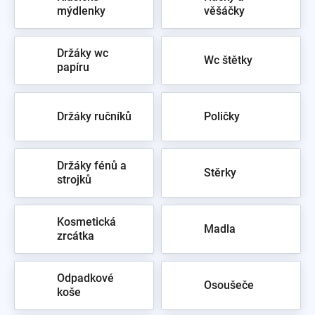
mýdlenky
věšáčky
Držáky wc
Wc štětky
papíru
Držáky ručníků
Poličky
Držáky fénů a
Stěrky
strojků
Kosmetická
Madla
zrcátka
Odpadkové
Osoušeče
koše