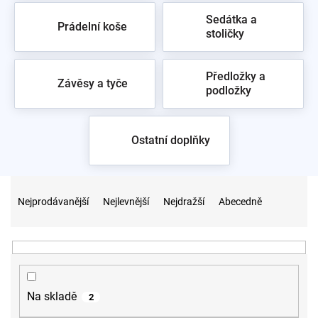
Sedátka a
Prádelní koše
stoličky
Předložky a
Závěsy a tyče
podložky
Ostatní doplňky
Ř
a
Nejprodávanější
Nejlevnější
Nejdražší
Abecedně
z
e
n
í
p
r
Na skladě
2
o