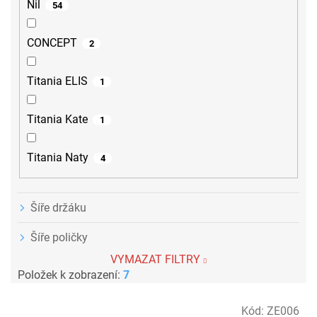
Nil
54
CONCEPT
2
Titania ELIS
1
Titania Kate
1
Titania Naty
4
Šíře držáku
Šíře poličky
VYMAZAT FILTRY
Položek k zobrazení:
7
V
Kód:
ZE006