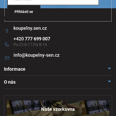
ý
p
i
Přihlásit se
s
Kontakt
u
koupelny.sen.cz
+420
777 699 007
Po-Čt:8-17,Pá:8-16
info
@
koupelny-sen.cz
Informace
Doprava a platba
O nás
Reklamace a odstoupení
Naše vzorkovna
Obchodní podmínky
Kontakt
Ochrana osobních údajů
Naše vzorkovna