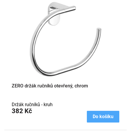
ý
p
i
s
p
r
o
d
u
k
t
ů
ZERO držák ručníků otevřený, chrom
Držák ručníků - kruh
382 Kč
Do košíku