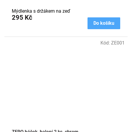
Mýdlenka s držákem na zeď
295 Kč
Do košíku
Kód:
ZE001
ZERO háček, balení 2 ks, chrom