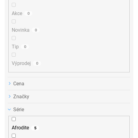
d
u
Akce
0
k
t
ů
Novinka
0
Tip
0
Výprodej
0
Cena
Značky
Série
Afrodite
5