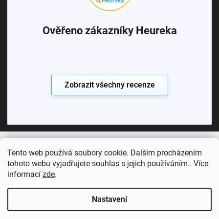
Ověřeno zákazníky Heureka
Zobrazit všechny recenze
Tento web používá soubory cookie. Dalším procházením
Copyright 2026
Koupelny SEN
. Všechna práva vyhrazena.
tohoto webu vyjadřujete souhlas s jejich používáním.. Více
informací
zde
.
Vytvořil Shoptet Premium
Nastavení