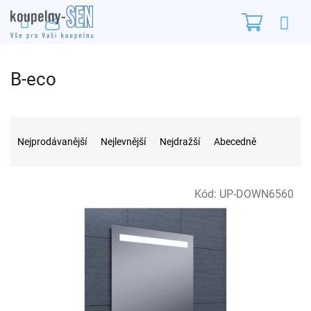
Přejít
Nákupn
na
obsah
košík
B-eco
Ř
a
Nejprodávanější
Nejlevnější
Nejdražší
Abecedně
z
e
n
V
Kód:
UP-DOWN6560
í
ý
p
p
r
i
o
s
d
p
u
r
k
o
t
d