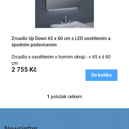
ů
u
k
t
ů
Zrcadlo Up Down 65 x 60 cm s LED osvětlením a
spodním podsvícením
Zrcadlo s osvětlením v horním okraji - v 65 x š 60
cm
2 755 Kč
Do košíku
1
položek celkem
O
v
l
Z
á
á
d
p
a
Newsletter