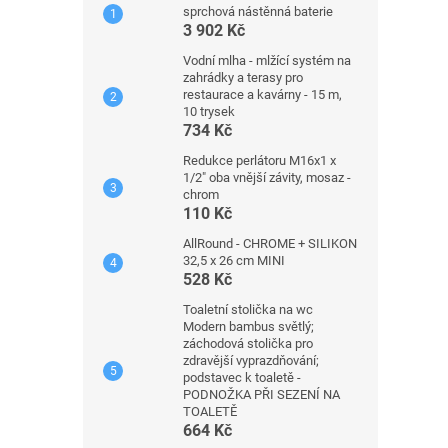
sprchová nástěnná baterie
3 902 Kč
Vodní mlha - mlžící systém na
zahrádky a terasy pro
restaurace a kavárny - 15 m,
10 trysek
734 Kč
Redukce perlátoru M16x1 x
1/2" oba vnější závity, mosaz -
chrom
110 Kč
AllRound - CHROME + SILIKON
32,5 x 26 cm MINI
528 Kč
Toaletní stolička na wc
Modern bambus světlý;
záchodová stolička pro
zdravější vyprazdňování;
podstavec k toaletě -
PODNOŽKA PŘI SEZENÍ NA
TOALETĚ
664 Kč