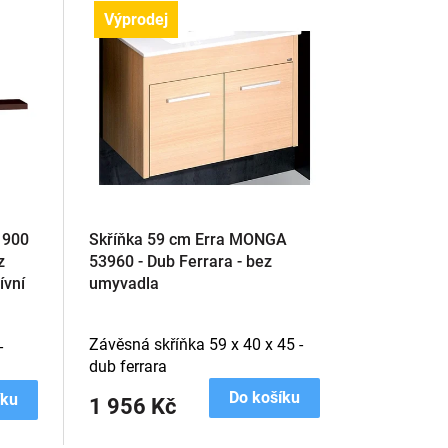
Výprodej
 900
Skříňka 59 cm Erra MONGA
z
53960 - Dub Ferrara - bez
ívní
umyvadla
Závěsná skříňka 59 x 40 x 45 -
-
dub ferrara
Do košíku
íku
1 956 Kč