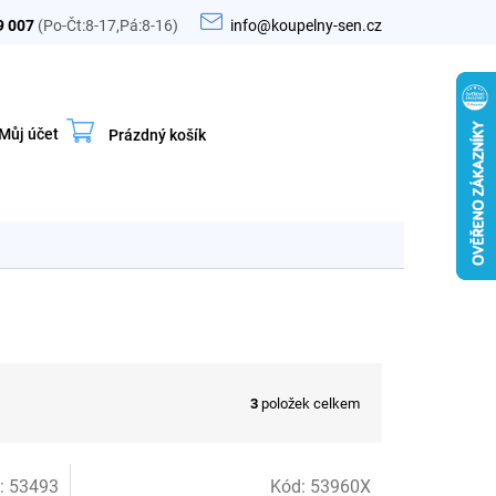
9 007
(Po-Čt:8-17,Pá:8-16)
info@koupelny-sen.cz
Můj účet
Prázdný košík
Nákupní
košík
3
položek celkem
:
53493
Kód:
53960X