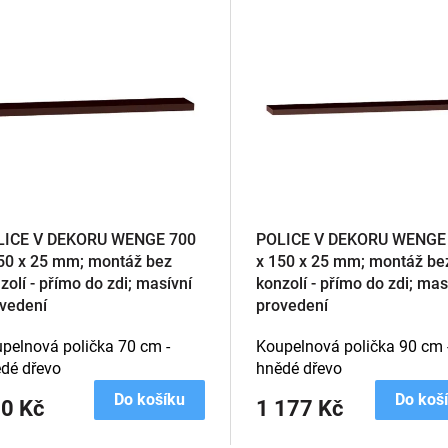
LICE V DEKORU WENGE 700
POLICE V DEKORU WENGE
50 x 25 mm; montáž bez
x 150 x 25 mm; montáž be
zolí - přímo do zdi; masívní
konzolí - přímo do zdi; mas
vedení
provedení
pelnová polička 70 cm -
Koupelnová polička 90 cm 
dé dřevo
hnědé dřevo
Do košíku
Do koš
0 Kč
1 177 Kč