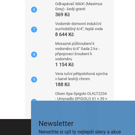
Odkapávač MAXI (Maximus
Grey)- šedý granit
369 Kč
Vodoměr domovní indukční
suchoběžný 6/4"; teplá voda
8 644 Kč
Mosazné půlšroubení k
vodoměru 6/4" Sada 2 ks -
připojovací šroubení k
vodoměru
1 154 Kč
Vera ruční pětipolohová sprcha
v barvě lesklý chrom
188 Kč
Olsen Spa Spigolo OLKLT2234
- Umyvadlo SPIGOLO 61 × 39 ×
14 cm - na desku
3 591 Kč
Z
Newsletter
á
Nenechte si ujít ty nejlepší slevy a akce