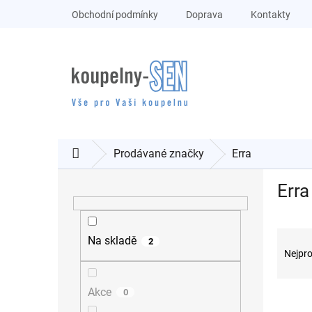
Přejít
Obchodní podmínky
Doprava
Kontakty
na
obsah
Prodávané značky
Erra
Domů
P
Erra
o
s
t
Ř
r
Na skladě
2
a
a
Nejpro
z
n
e
n
Akce
0
n
í
V