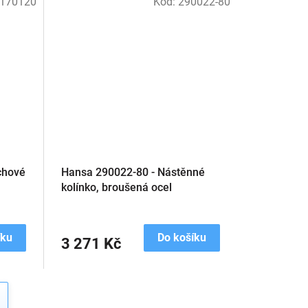
170120
Kód:
290022-80
chové
Hansa 290022-80 - Nástěnné
kolínko, broušená ocel
íku
Do košíku
3 271 Kč