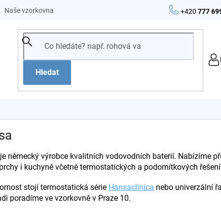
Naše vzorkovna
+420
777 69
Hledat
sa
je německý výrobce kvalitních vodovodních baterií. Nabízíme 
sprchy i kuchyně včetně termostatických a podomítkových řešení
rnost stojí termostatická série
Hansaclinica
nebo univerzální 
ádi poradíme ve vzorkovně v Praze 10.