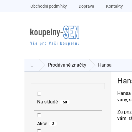
Přejít
Obchodní podmínky
Doprava
Kontakty
na
obsah
Prodávané značky
Hansa
Domů
P
Han
o
s
Hansa 
t
vany, 
r
Na skladě
50
a
Za pozo
n
vámi r
n
Akce
2
í