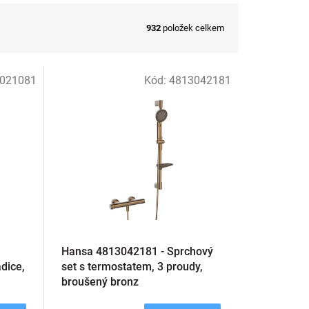
932
položek celkem
021081
Kód:
4813042181
Hansa 4813042181 - Sprchový
adice,
set s termostatem, 3 proudy,
broušený bronz