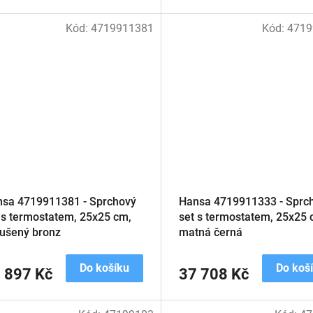
Kód:
4719911381
Kód:
4719
sa 4719911381 - Sprchový
Hansa 4719911333 - Sprc
 s termostatem, 25x25 cm,
set s termostatem, 25x25 
ušený bronz
matná černá
Do košíku
Do koš
 897 Kč
37 708 Kč