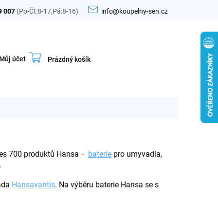
9 007
(Po-Čt:8-17,Pá:8-16)
info@koupelny-sen.cz
Můj účet
Prázdný košík
Nákupní
košík
přes 700 produktů Hansa –
baterie
pro umyvadla,
.
řada
Hansavantis
. Na výběru baterie Hansa se s