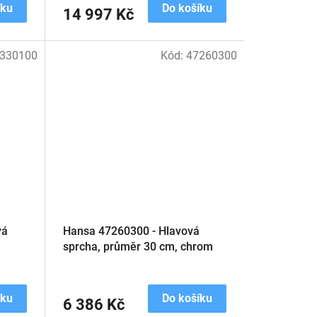
íku
Do košíku
14 997 Kč
330100
Kód:
47260300
vá
Hansa 47260300 - Hlavová
sprcha, průměr 30 cm, chrom
íku
Do košíku
6 386 Kč