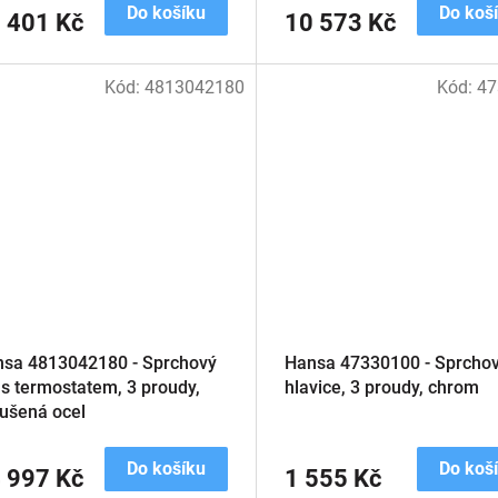
Do košíku
Do koš
 401 Kč
10 573 Kč
Kód:
4813042180
Kód:
47
sa 4813042180 - Sprchový
Hansa 47330100 - Sprcho
 s termostatem, 3 proudy,
hlavice, 3 proudy, chrom
ušená ocel
Do košíku
Do koš
 997 Kč
1 555 Kč