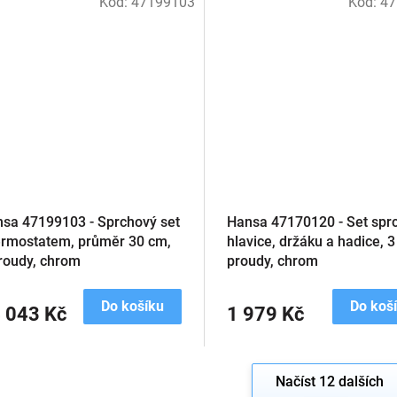
Kód:
47199103
Kód:
47
sa 47199103 - Sprchový set
Hansa 47170120 - Set spr
ermostatem, průměr 30 cm,
hlavice, držáku a hadice, 3
roudy, chrom
proudy, chrom
Do košíku
Do koš
 043 Kč
1 979 Kč
Načíst 12 dalších