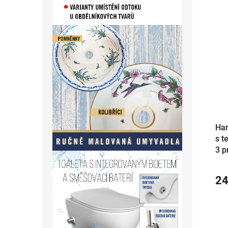
Han
s t
3 p
24