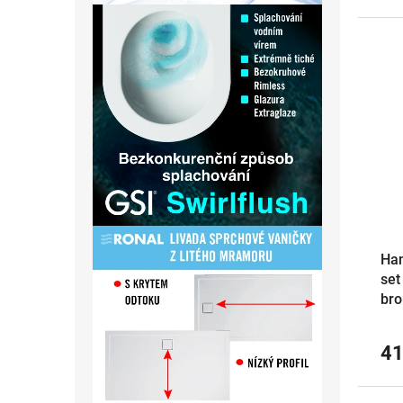
Han
set
bro
41