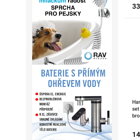
33
Han
set
bro
14