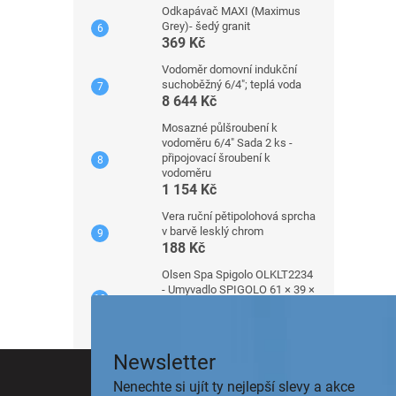
Odkapávač MAXI (Maximus
Grey)- šedý granit
369 Kč
Vodoměr domovní indukční
suchoběžný 6/4"; teplá voda
8 644 Kč
Mosazné půlšroubení k
vodoměru 6/4" Sada 2 ks -
připojovací šroubení k
vodoměru
1 154 Kč
Vera ruční pětipolohová sprcha
v barvě lesklý chrom
188 Kč
Olsen Spa Spigolo OLKLT2234
- Umyvadlo SPIGOLO 61 × 39 ×
14 cm - na desku
3 591 Kč
Z
Newsletter
á
Nenechte si ujít ty nejlepší slevy a akce