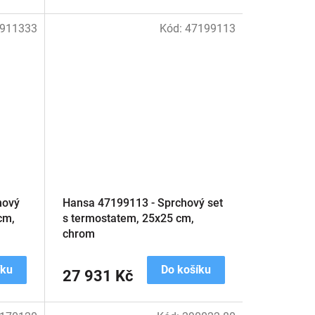
911333
Kód:
47199113
hový
Hansa 47199113 - Sprchový set
cm,
s termostatem, 25x25 cm,
chrom
íku
Do košíku
27 931 Kč