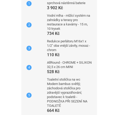
sprchová nástěnná baterie
3 902 Kč
Vodní mlha - mlžící systém na
zahrádky a terasy pro
restaurace a kavárny - 15 m,
10 trysek
734 Kč
Redukce perlátoru M16x1 x
1/2" oba vnější závity, mosaz -
chrom
110 Kč
AllRound - CHROME + SILIKON
32,5 x 26 cm MINI
528 Kč
Toaletní stolička na wc
Modern bambus světlý;
záchodová stolička pro
zdravější vyprazdňování;
podstavec k toaletě -
PODNOŽKA PŘI SEZENÍ NA
TOALETĚ
664 Kč