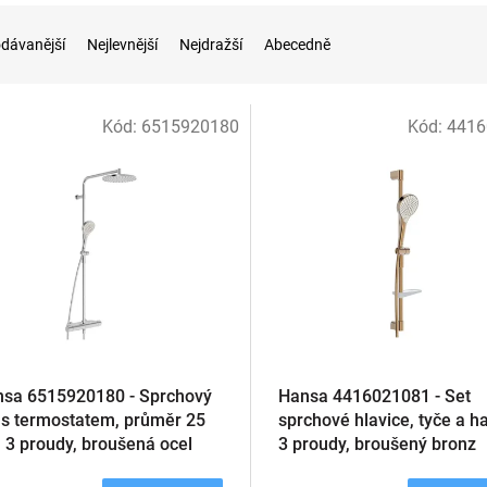
dávanější
Nejlevnější
Nejdražší
Abecedně
Kód:
6515920180
Kód:
4416
sa 6515920180 - Sprchový
Hansa 4416021081 - Set
 s termostatem, průměr 25
sprchové hlavice, tyče a h
 3 proudy, broušená ocel
3 proudy, broušený bronz