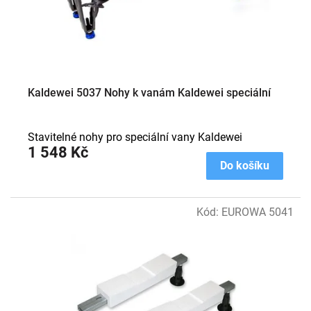
ů
u
k
t
ů
Kaldewei 5037 Nohy k vanám Kaldewei speciální
Stavitelné nohy pro speciální vany Kaldewei
1 548 Kč
Do košíku
Kód:
EUROWA 5041