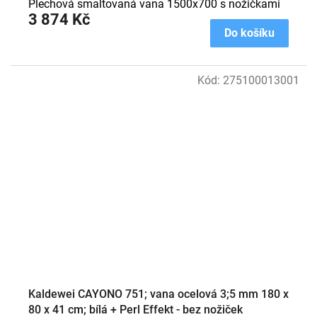
Plechová smaltovaná vana 1500x700 s nožičkami
3 874 Kč
Do košíku
Kód:
275100013001
Kaldewei CAYONO 751; vana ocelová 3;5 mm 180 x
80 x 41 cm; bílá + Perl Effekt - bez nožiček