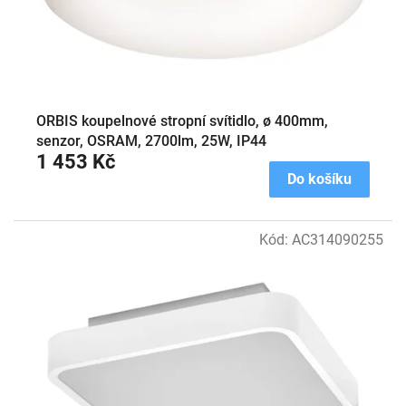
ů
u
k
t
ů
ORBIS koupelnové stropní svítidlo, ø 400mm,
senzor, OSRAM, 2700lm, 25W, IP44
1 453 Kč
Do košíku
Kód:
AC314090255