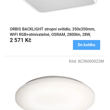
ORBIS BACKLIGHT stropní svítidlo, 350x350mm,
WIFI RGB+stmívatelné, OSRAM, 2800lm, 28W,
2 571 Kč
IP20, bílá
Do košíku
Kód:
AC36060022M