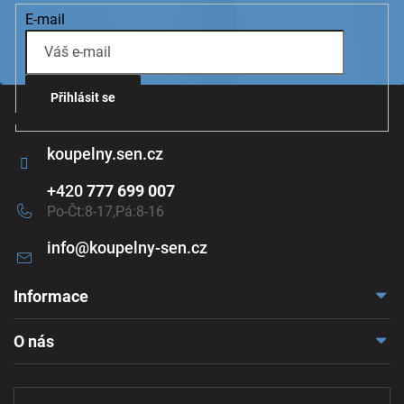
k
E-mail
y
v
ý
p
i
Přihlásit se
s
Kontakt
u
koupelny.sen.cz
+420
777 699 007
Po-Čt:8-17,Pá:8-16
info
@
koupelny-sen.cz
Informace
Doprava a platba
O nás
Reklamace a odstoupení
Naše vzorkovna
Obchodní podmínky
Kontakt