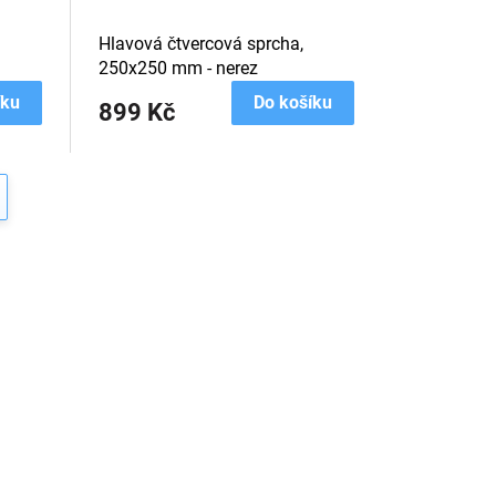
Hlavová čtvercová sprcha,
250x250 mm - nerez
íku
Do košíku
899 Kč