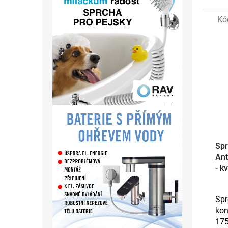
Kó
Spr
Ant
- k
Spr
kon
17