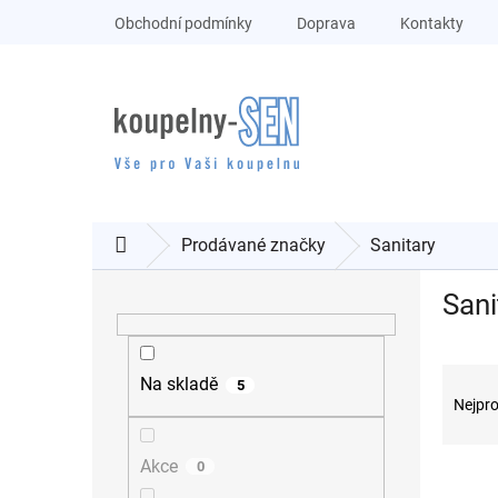
Přejít
Obchodní podmínky
Doprava
Kontakty
na
obsah
Prodávané značky
Sanitary
Domů
P
Sani
o
s
t
Ř
r
Na skladě
5
a
a
Nejpro
z
n
e
n
Akce
0
n
í
V