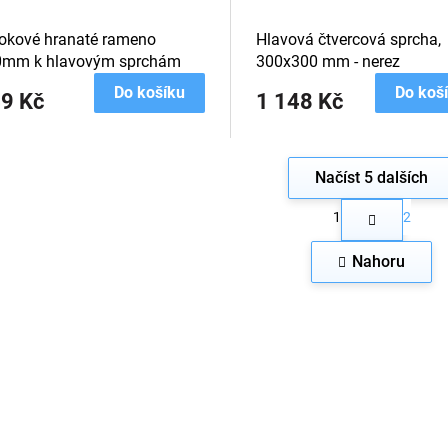
okové hranaté rameno
Hlavová čtvercová sprcha,
0mm k hlavovým sprchám
300x300 mm - nerez
Do košíku
Do koš
9 Kč
1 148 Kč
Načíst 5 dalších
S
1
2
t
O
r
v
á
Nahoru
l
n
á
k
d
o
a
v
c
á
n
í
í
p
r
v
k