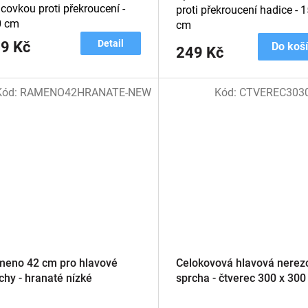
covkou proti překroucení -
proti překroucení hadice - 
0 cm
cm
Detail
9 Kč
Do koš
249 Kč
Kód:
RAMENO42HRANATE-NEW
Kód:
CTVEREC303
eno 42 cm pro hlavové
Celokovová hlavová nerez
chy - hranaté nízké
sprcha - čtverec 300 x 30