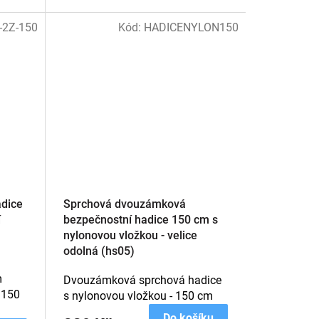
-2Z-150
Kód:
HADICENYLON150
dice
Sprchová dvouzámková
í
bezpečnostní hadice 150 cm s
nylonovou vložkou - velice
odolná (hs05)
m
Dvouzámková sprchová hadice
 150
s nylonovou vložkou - 150 cm
Do košíku