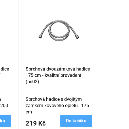
dice
Sprchová dvouzámková hadice
í
175 cm - kvalitní provedení
(hs02)
m
Sprchová hadice s dvojitým
 200
zámkem kovového opletu - 175
cm
íku
Do košíku
219 Kč