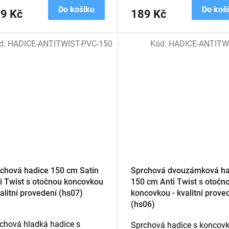
Do košíku
Do koš
9 Kč
189 Kč
d:
HADICE-ANTITWIST-PVC-150
Kód:
HADICE-ANTITW
chová hadice 150 cm Satin
Sprchová dvouzámková ha
i Twist s otočnou koncovkou
150 cm Anti Twist s otočn
valitní provedení (hs07)
koncovkou - kvalitní prove
(hs06)
chová hladká hadice s
Sprchová hadice s koncov