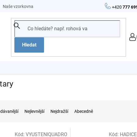
Naše vzorkovna
+420
777 69
Hledat
tary
dávanější
Nejlevnější
Nejdražší
Abecedně
Kód:
VYUSTENIQUADRO
Kód:
HADICE