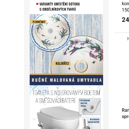
kon
15
24
Ram
spr