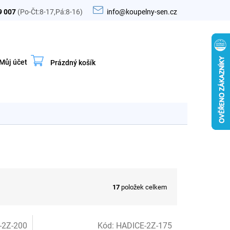
9 007
(Po-Čt:8-17,Pá:8-16)
info@koupelny-sen.cz
Můj účet
Prázdný košík
Nákupní
košík
17
položek celkem
-2Z-200
Kód:
HADICE-2Z-175