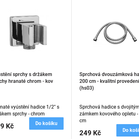
stění sprchy s držákem
Sprchová dvouzámková ha
chy hranaté chrom - kov
200 cm - kvalitní proveden
(hs03)
naté vyústění hadice 1/2" s
Sprchová hadice s dvojitý
ákem sprchy - chrom
zámkem kovového opletu -
cm
Do košíku
9 Kč
Do koš
249 Kč