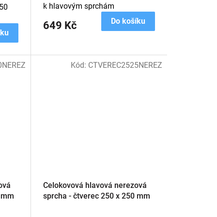
k hlavovým sprchám
150
Do košíku
649 Kč
íku
0NEREZ
Kód:
CTVEREC2525NEREZ
ová
Celokovová hlavová nerezová
0 mm
sprcha - čtverec 250 x 250 mm