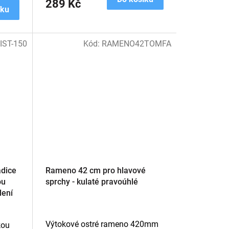
289 Kč
íku
IST-150
Kód:
RAMENO42TOMFA
dice
Rameno 42 cm pro hlavové
ou
sprchy - kulaté pravoúhlé
dení
Výtokové ostré rameno 420mm
kou