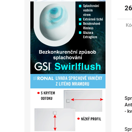
26
Kó
Spr
Ant
- k
Spr