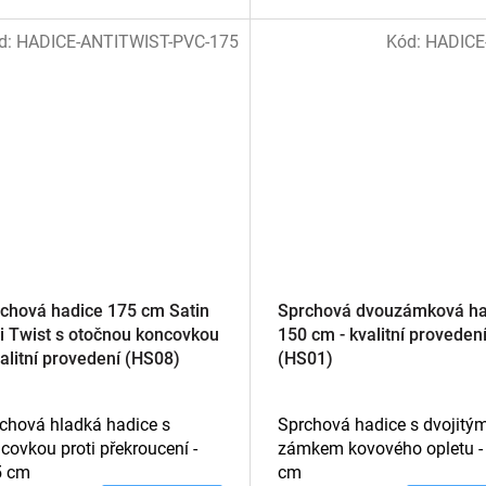
d:
HADICE-ANTITWIST-PVC-175
Kód:
HADICE
chová hadice 175 cm Satin
Sprchová dvouzámková ha
i Twist s otočnou koncovkou
150 cm - kvalitní proveden
valitní provedení (HS08)
(HS01)
chová hladká hadice s
Sprchová hadice s dvojitý
covkou proti překroucení -
zámkem kovového opletu -
5 cm
cm