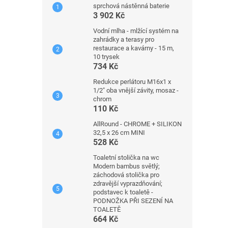
sprchová nástěnná baterie
3 902 Kč
Vodní mlha - mlžící systém na
zahrádky a terasy pro
restaurace a kavárny - 15 m,
10 trysek
734 Kč
Redukce perlátoru M16x1 x
1/2" oba vnější závity, mosaz -
chrom
110 Kč
AllRound - CHROME + SILIKON
32,5 x 26 cm MINI
528 Kč
Toaletní stolička na wc
Modern bambus světlý;
záchodová stolička pro
zdravější vyprazdňování;
podstavec k toaletě -
PODNOŽKA PŘI SEZENÍ NA
TOALETĚ
664 Kč