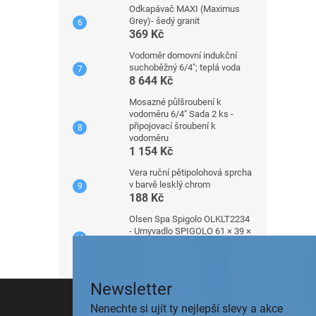
Odkapávač MAXI (Maximus
Grey)- šedý granit
369 Kč
Vodoměr domovní indukční
suchoběžný 6/4"; teplá voda
8 644 Kč
Mosazné půlšroubení k
vodoměru 6/4" Sada 2 ks -
připojovací šroubení k
vodoměru
1 154 Kč
Vera ruční pětipolohová sprcha
v barvě lesklý chrom
188 Kč
Olsen Spa Spigolo OLKLT2234
- Umyvadlo SPIGOLO 61 × 39 ×
14 cm - na desku
3 591 Kč
Z
Newsletter
á
Nenechte si ujít ty nejlepší slevy a akce