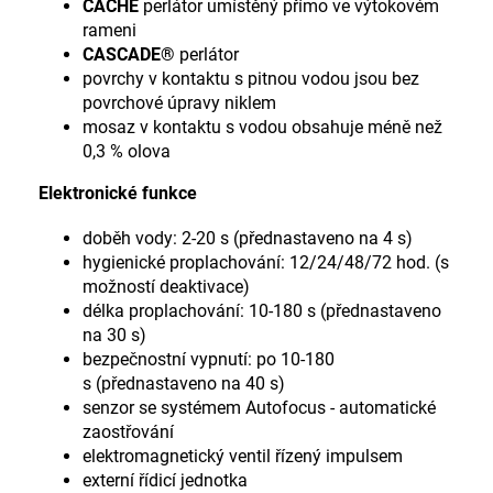
CACHÉ
perlátor umístěný přímo ve výtokovém
rameni
CASCADE®
perlátor
povrchy v kontaktu s pitnou vodou jsou bez
povrchové úpravy niklem
mosaz v kontaktu s vodou obsahuje méně než
0,3 % olova
Elektronické funkce
doběh vody: 2-20 s (přednastaveno na 4 s)
hygienické proplachování: 12/24/48/72 hod. (s
možností deaktivace)
délka proplachování: 10-180 s (přednastaveno
na 30 s)
bezpečnostní vypnutí: po 10-180
s (přednastaveno na 40 s)
senzor se systémem Autofocus - automatické
zaostřování
elektromagnetický ventil řízený impulsem
externí řídicí jednotka