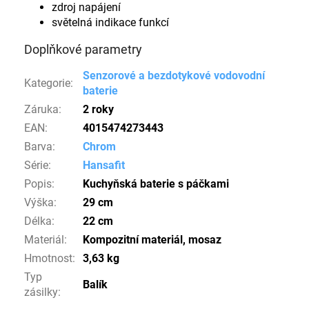
zdroj napájení
světelná indikace funkcí
Doplňkové parametry
Senzorové a bezdotykové vodovodní
Kategorie
:
baterie
Záruka
:
2 roky
EAN
:
4015474273443
Barva
:
Chrom
Série
:
Hansafit
Popis
:
Kuchyňská baterie s páčkami
Výška
:
29 cm
Délka
:
22 cm
Materiál
:
Kompozitní materiál, mosaz
Hmotnost
:
3,63 kg
Typ
Balík
zásilky
: