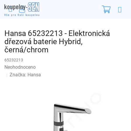
Přejít
Nákupn
na
obsah
košík
Hansa 65232213 - Elektronická
dřezová baterie Hybrid,
černá/chrom
65232213
Průměrné
Neohodnoceno
Podrobnosti hodnocení
hodnocení
Značka:
Hansa
produktu
je
0,0
z
5
hvězdiček.