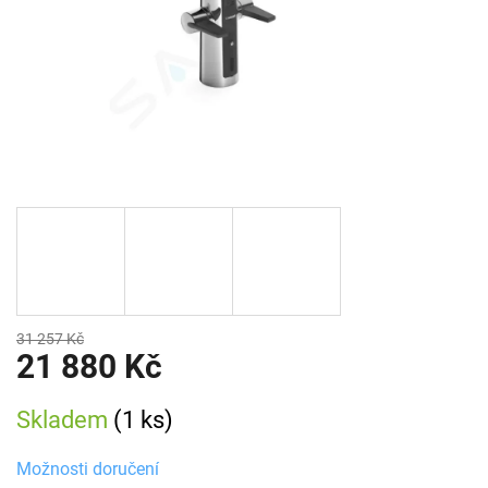
31 257 Kč
21 880 Kč
Měrná
Skladem
(1 ks)
cena:
Možnosti doručení