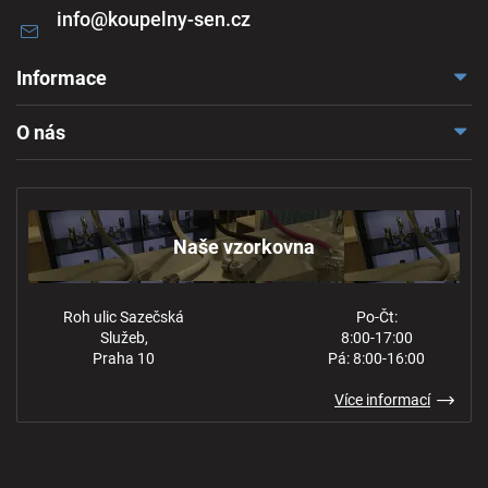
info
@
koupelny-sen.cz
Informace
Doprava a platba
O nás
Reklamace a odstoupení
Naše vzorkovna
Obchodní podmínky
Kontakt
Ochrana osobních údajů
Naše vzorkovna
Roh ulic Sazečská
Po-Čt:
Služeb,
8:00-17:00
Praha 10
Pá: 8:00-16:00
Více informací