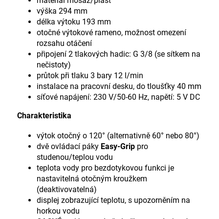
materiál mosaz/plast
výška 294 mm
délka výtoku 193 mm
otočné výtokové rameno, možnost omezení
rozsahu otáčení
připojení 2 tlakových hadic: G 3/8 (se sítkem na
nečistoty)
průtok při tlaku 3 bary 12 l/min
instalace na pracovní desku, do tloušťky 40 mm
síťové napájení: 230 V/50-60 Hz, napětí: 5 V DC
Charakteristika
výtok otočný o 120° (alternativně 60° nebo 80°)
dvě ovládací páky
Easy-Grip
pro
studenou/teplou vodu
teplota vody pro bezdotykovou funkci je
nastavitelná otočným kroužkem
(deaktivovatelná)
displej zobrazující teplotu, s upozorněním na
horkou vodu