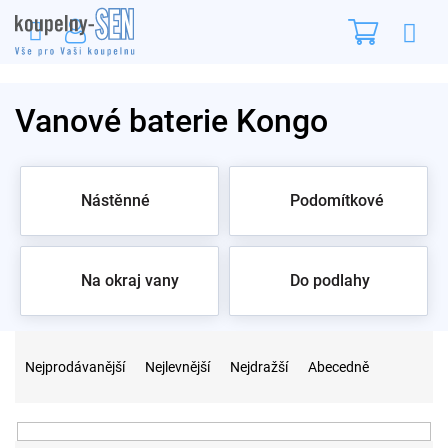
Přejít
Nákupn
na
obsah
košík
Vanové baterie Kongo
Nástěnné
Podomítkové
Na okraj vany
Do podlahy
Ř
a
Nejprodávanější
Nejlevnější
Nejdražší
Abecedně
z
e
n