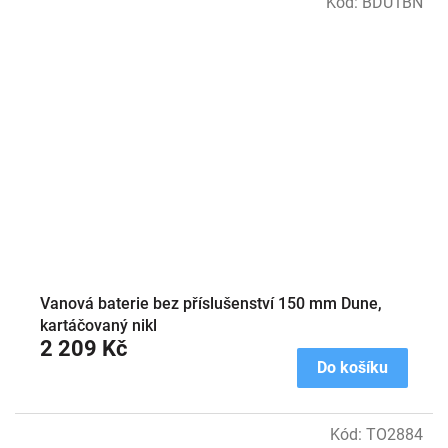
Kód:
BDU1BN
Vanová baterie bez příslušenství 150 mm Dune,
kartáčovaný nikl
2 209 Kč
Do košíku
Kód:
TO2884