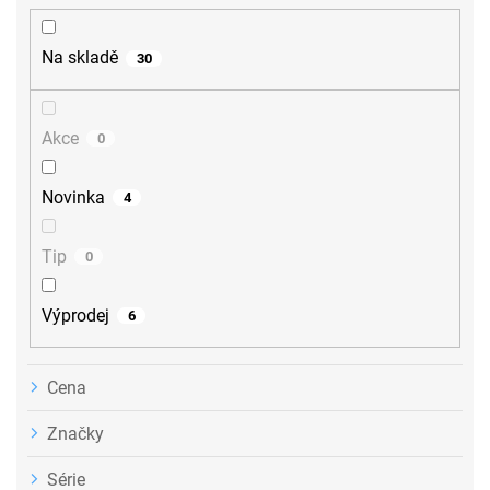
í
p
r
Na skladě
30
o
d
u
Akce
0
k
t
ů
Novinka
4
Tip
0
Výprodej
6
Cena
Značky
Série