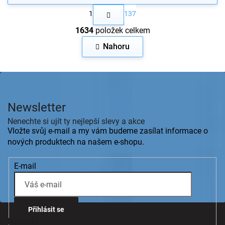
S
1
137
t
O
r
1634
položek celkem
v
á
n
l
Nahoru
k
á
o
d
v
a
Z
á
c
n
á
í
í
p
p
Newsletter
a
r
v
t
Nenechte si ujít ty nejlepší slevy a akce
k
í
Vložte svůj e-mail a my vám budeme zasílat informace o
y
nových produktech na našem e-shopu.
v
ý
E-mail
p
i
s
u
Přihlásit se
Kontakt