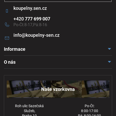
koupelny.sen.cz
+420
777 699 007
Po-Čt:8-17,Pá:8-16
info
@
koupelny-sen.cz
Informace
Doprava a platba
O nás
Reklamace a odstoupení
Naše vzorkovna
Obchodní podmínky
Kontakt
Ochrana osobních údajů
Naše vzorkovna
Roh ulic Sazečská
Po-Čt:
Služeb,
8:00-17:00
Praha 10
Pá: 8:00-16:00