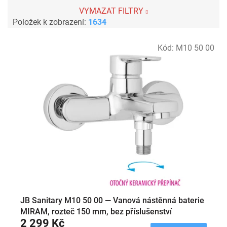
VYMAZAT FILTRY
Položek k zobrazení:
1634
V
Kód:
M10 50 00
ý
p
i
s
p
r
o
d
u
k
t
ů
JB Sanitary M10 50 00 — Vanová nástěnná baterie
MIRAM, rozteč 150 mm, bez příslušenství
2 299 Kč