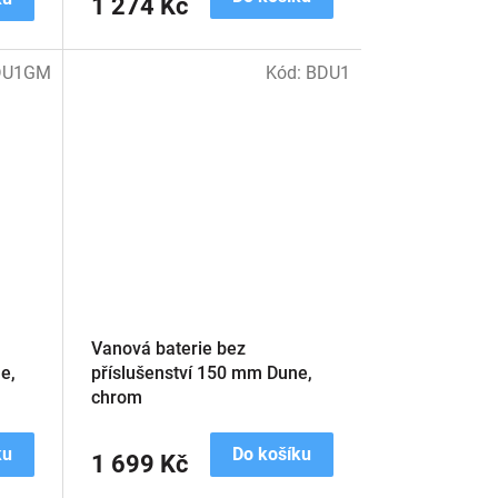
1 274 Kč
DU1GM
Kód:
BDU1
Vanová baterie bez
e,
příslušenství 150 mm Dune,
chrom
ku
Do košíku
1 699 Kč