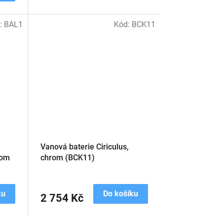
:
BAL1
Kód:
BCK11
Vanová baterie Ciriculus,
rom
chrom (BCK11)
ku
Do košíku
2 754 Kč