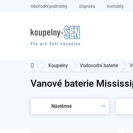
Přejít
Obchodní podmínky
Doprava
Kontakty
na
obsah
Koupelny
Vodovodní baterie
V
Domů
Vanové baterie Mississi
Nástěnné
P
Ř