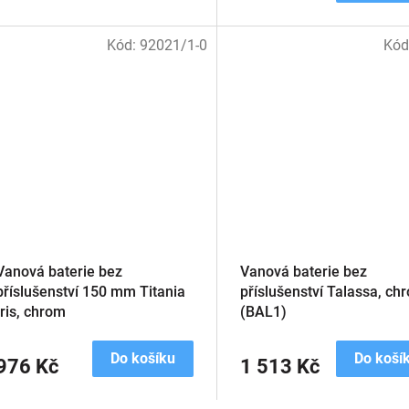
Kód:
92021/1-0
Kód
Vanová baterie bez
Vanová baterie bez
příslušenství 150 mm Titania
příslušenství Talassa, ch
Iris, chrom
(BAL1)
Do košíku
Do koší
976 Kč
1 513 Kč