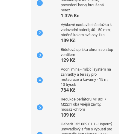
provedení barvy broušená
nerez
1 326 Kč
Výškově nastavitelná etážka k
vodovodní baterii; 40 - 50 mm;
otočná kolem své osy 1ks
189 Kč
Bidetová sprška chrom se stop
ventilem
129 Kč
Vodní mlha - mlžící systém na
zahrádky a terasy pro
restaurace a kavárny - 15 m,
10 trysek
734 Kč
Redukce perlátoru M18x1 /
M22x1 oba vnější závity,
mosaz -chrom
109 Kč
Geberit 152.089.01.1 - Úsporný
umyvadlový sifon s výpustí pro