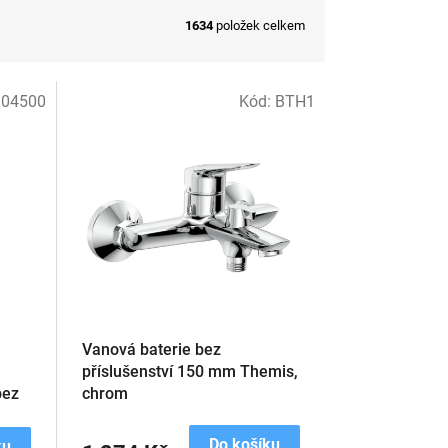
1634
položek celkem
04500
Kód:
BTH1
Vanová baterie bez
příslušenství 150 mm Themis,
bez
chrom
Do košíku
ku