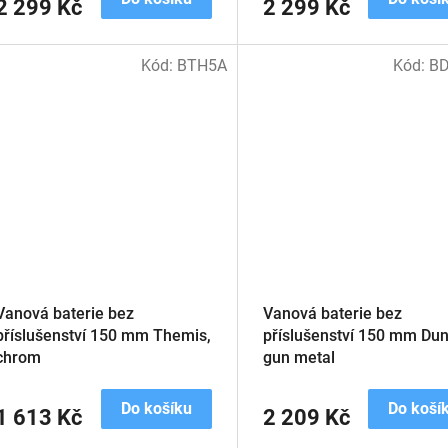
2 299 Kč
2 299 Kč
Kód:
BTH5A
Kód:
B
Vanová baterie bez
Vanová baterie bez
příslušenství 150 mm Themis,
příslušenství 150 mm Dun
chrom
gun metal
Do košíku
Do koší
1 613 Kč
2 209 Kč