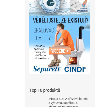
Top 10 produktů
Mixxus SUS A dřezová baterie
s výsuvnou sprškou a
obloukovým ramenem,