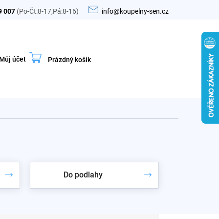
9 007
(Po-Čt:8-17,Pá:8-16)
info@koupelny-sen.cz
Můj účet
Prázdný košík
Nákupní
košík
Do podlahy