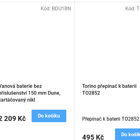
Kód:
BDU1BN
Kód:
T
Vanová baterie bez
Torino přepínač k baterii
příslušenství 150 mm Dune,
TO2852
kartáčovaný nikl
Do košíku
2 209 Kč
Přepínač k baterii TO2852
Do koší
495 Kč