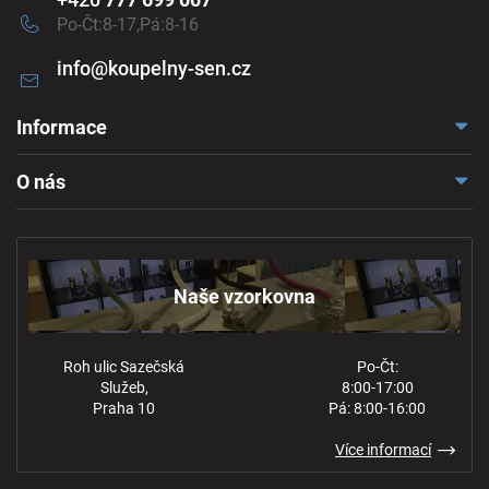
Po-Čt:8-17,Pá:8-16
info
@
koupelny-sen.cz
Informace
Doprava a platba
O nás
Reklamace a odstoupení
Naše vzorkovna
Obchodní podmínky
Kontakt
Ochrana osobních údajů
Naše vzorkovna
Roh ulic Sazečská
Po-Čt:
Služeb,
8:00-17:00
Praha 10
Pá: 8:00-16:00
Více informací