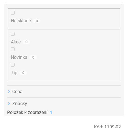
n
í
p
r
Na skladě
0
o
d
u
Akce
0
k
t
ů
Novinka
0
Tip
0
Cena
Značky
Položek k zobrazení:
1
V
Kód:
1109-02