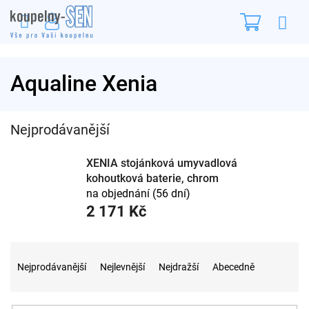
Přejít
Nákupn
na
obsah
košík
Aqualine Xenia
Nejprodávanější
XENIA stojánková umyvadlová
kohoutková baterie, chrom
na objednání (56 dní)
2 171 Kč
Ř
a
Nejprodávanější
Nejlevnější
Nejdražší
Abecedně
z
e