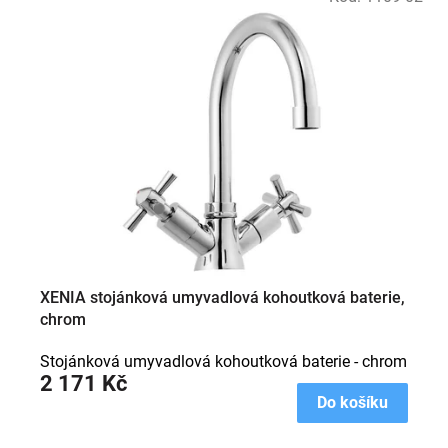
ý
p
i
s
p
r
o
d
u
k
t
ů
XENIA stojánková umyvadlová kohoutková baterie,
chrom
Stojánková umyvadlová kohoutková baterie - chrom
2 171 Kč
Do košíku