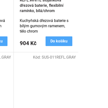
REFL.WHITE stojánková
dřezová baterie, flexibilní
ramínko, bílá/chrom
ová
Kuchyňská dřezová baterie s
m
bílým gumovým ramenem,
tělo chrom
ku
Do košíku
904 Kč
.GRAY
Kód:
SUS-011REFL.GRAY