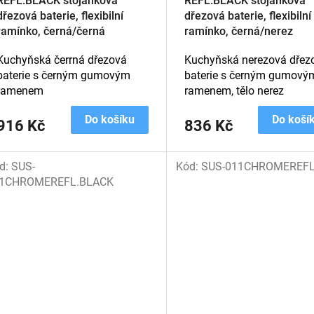
REFL.BLACK stojánková
REFL.BLACK stojánková
dřezová baterie, flexibilní
dřezová baterie, flexibilní
ramínko, černá/černá
ramínko, černá/nerez
Kuchyňská čerrná dřezová
Kuchyňská nerezová dřez
baterie s černým gumovým
baterie s černým gumový
ramenem
ramenem, tělo nerez
Do košíku
Do koší
916 Kč
836 Kč
d:
SUS-
Kód:
SUS-011CHROMEREFL
1CHROMEREFL.BLACK