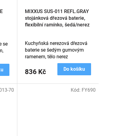
E
MIXXUS SUS-011 REFL.GRAY
stojánková dřezová baterie,
flexibilní ramínko, šedá/nerez
Kuchyňská nerezová dřezová
e se
baterie se šedým gumovým
m,
ramenem, tělo nerez
Do košíku
ku
836 Kč
013-70
Kód:
FY690