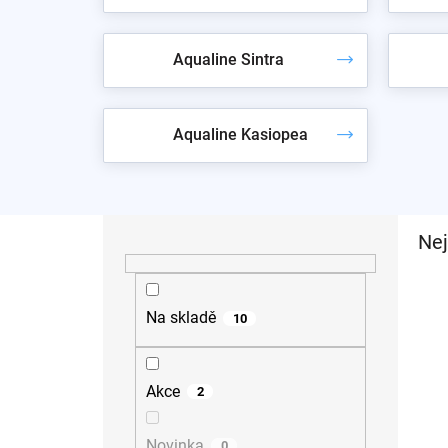
Aqualine Sintra
Aqualine Kasiopea
P
Nej
o
s
t
r
Na skladě
10
a
n
n
Akce
2
í
p
a
Novinka
0