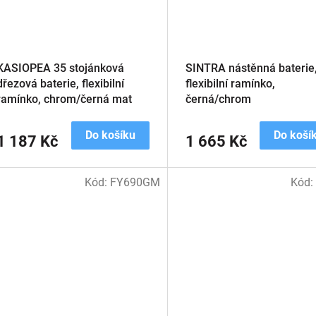
KASIOPEA 35 stojánková
SINTRA nástěnná baterie
dřezová baterie, flexibilní
flexibilní ramínko,
ramínko, chrom/černá mat
černá/chrom
Do košíku
Do koší
1 187 Kč
1 665 Kč
Kód:
FY690GM
Kód