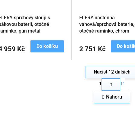
FLERY sprchový sloup s
FLERY nástěnná
pákovou baterií, otočné
vanová/sprchová baterie,
ramínko, gun metal
otočné ramínko, chrom
Do košíku
Do koší
4 959 Kč
2 751 Kč
Načíst 12 dalších
S
1
11
t
O
r
v
á
Nahoru
l
n
á
k
d
o
a
v
c
á
n
í
í
p