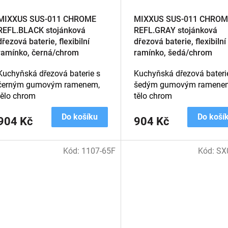
MIXXUS SUS-011 CHROME
MIXXUS SUS-011 CHROM
REFL.BLACK stojánková
REFL.GRAY stojánková
dřezová baterie, flexibilní
dřezová baterie, flexibilní
ramínko, černá/chrom
ramínko, šedá/chrom
Kuchyňská dřezová baterie s
Kuchyňská dřezová bateri
černým gumovým ramenem,
šedým gumovým ramene
tělo chrom
tělo chrom
Do košíku
Do koší
904 Kč
904 Kč
Kód:
1107-65F
Kód:
SX