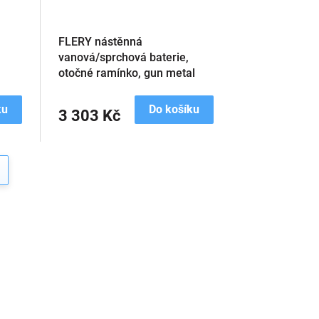
FLERY nástěnná
vanová/sprchová baterie,
otočné ramínko, gun metal
ku
Do košíku
3 303 Kč