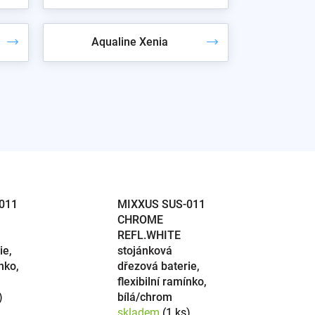
Aqualine Xenia
011
MIXXUS SUS-011
CHROME
REFL.WHITE
ie,
stojánková
nko,
dřezová baterie,
flexibilní ramínko,
)
bílá/chrom
skladem
(1 ks)