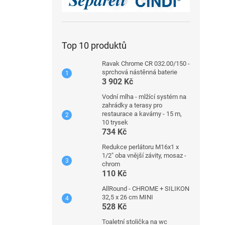
Top 10 produktů
Ravak Chrome CR 032.00/150 -
sprchová nástěnná baterie
3 902 Kč
Vodní mlha - mlžící systém na
zahrádky a terasy pro
restaurace a kavárny - 15 m,
10 trysek
734 Kč
Redukce perlátoru M16x1 x
1/2" oba vnější závity, mosaz -
chrom
110 Kč
AllRound - CHROME + SILIKON
32,5 x 26 cm MINI
528 Kč
Toaletní stolička na wc