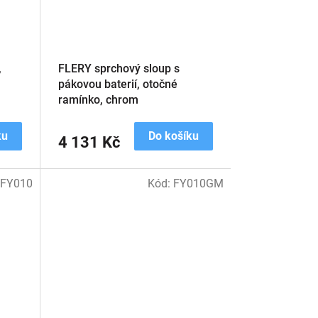
,
FLERY sprchový sloup s
pákovou baterií, otočné
ramínko, chrom
ku
Do košíku
4 131 Kč
:
FY010
Kód:
FY010GM