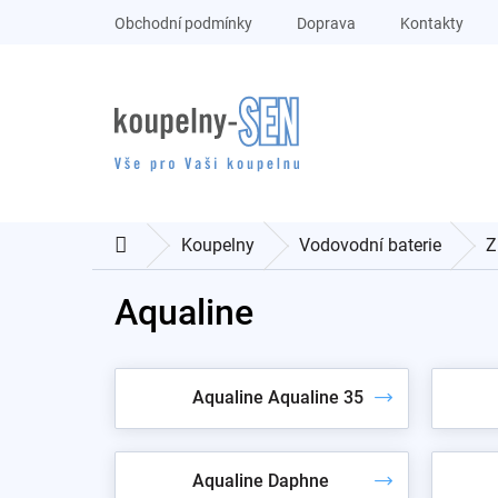
Přejít
Obchodní podmínky
Doprava
Kontakty
na
obsah
Koupelny
Vodovodní baterie
Z
Domů
Aqualine
Aqualine Aqualine 35
Aqualine Daphne