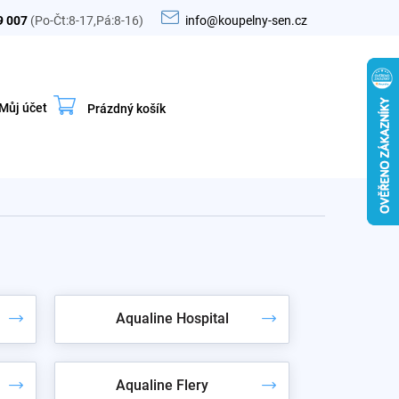
9 007
(Po-Čt:8-17,Pá:8-16)
info@koupelny-sen.cz
Můj účet
Prázdný košík
Nákupní
košík
Aqualine Hospital
Aqualine Flery