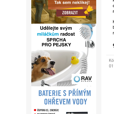
Kó
01