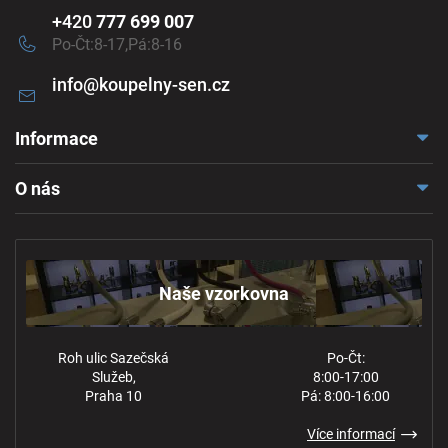
+420
777 699 007
Po-Čt:8-17,Pá:8-16
info
@
koupelny-sen.cz
Informace
Doprava a platba
O nás
Reklamace a odstoupení
Naše vzorkovna
Obchodní podmínky
Kontakt
Ochrana osobních údajů
Naše vzorkovna
Roh ulic Sazečská
Po-Čt:
Služeb,
8:00-17:00
Praha 10
Pá: 8:00-16:00
Více informací