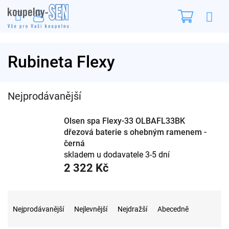
Přejít
Nákupn
na
obsah
košík
Rubineta Flexy
Nejprodávanější
Olsen spa Flexy-33 OLBAFL33BK
dřezová baterie s ohebným ramenem -
černá
skladem u dodavatele 3-5 dní
2 322 Kč
Ř
a
Nejprodávanější
Nejlevnější
Nejdražší
Abecedně
z