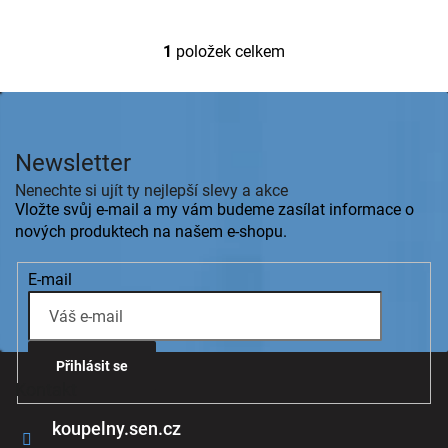
1
položek celkem
O
v
l
Z
á
á
d
p
a
Newsletter
a
c
t
Nenechte si ujít ty nejlepší slevy a akce
í
í
Vložte svůj e-mail a my vám budeme zasílat informace o
p
r
nových produktech na našem e-shopu.
v
k
E-mail
y
v
ý
p
i
Přihlásit se
s
Kontakt
u
koupelny.sen.cz