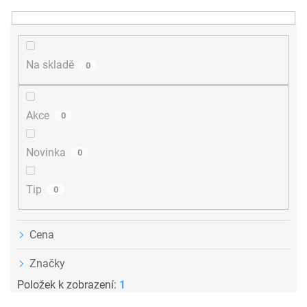
e
n
í
p
r
Na skladě
0
o
d
u
Akce
0
k
t
ů
Novinka
0
Tip
0
Cena
Značky
Položek k zobrazení:
1