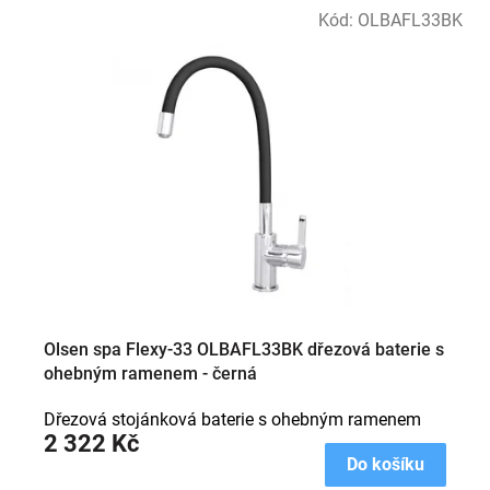
V
Kód:
OLBAFL33BK
ý
p
i
s
p
r
o
d
u
k
t
ů
Olsen spa Flexy-33 OLBAFL33BK dřezová baterie s
ohebným ramenem - černá
Dřezová stojánková baterie s ohebným ramenem
2 322 Kč
Do košíku