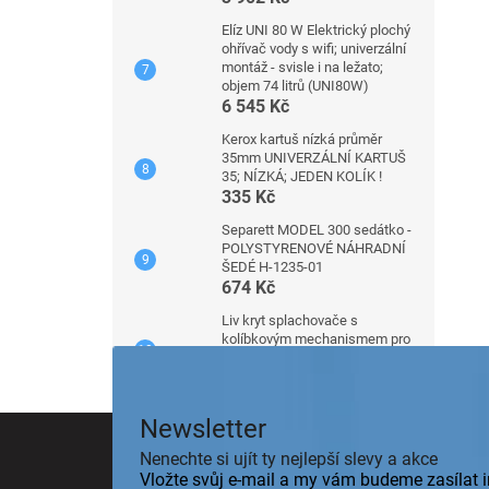
Elíz UNI 80 W Elektrický plochý
ohřívač vody s wifi; univerzální
montáž - svisle i na ležato;
objem 74 litrů (UNI80W)
6 545 Kč
Kerox kartuš nízká průměr
35mm UNIVERZÁLNÍ KARTUŠ
35; NÍZKÁ; JEDEN KOLÍK !
335 Kč
Separett MODEL 300 sedátko -
POLYSTYRENOVÉ NÁHRADNÍ
ŠEDÉ H-1235-01
674 Kč
Liv kryt splachovače s
kolíbkovým mechanismem pro
nádrže Premium 7512 a 7522
557 Kč
Z
Newsletter
á
Nenechte si ujít ty nejlepší slevy a akce
p
Vložte svůj e-mail a my vám budeme zasílat