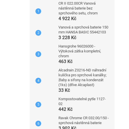
CR II 022.00CR Vanová
nástěnná baterie bez
sprchového setu, chrom
4 922 Kč
Vanová a sprchová baterie 150
mm HANSA BASIC 55442103
3 228 Kč
Hansgrohe 96026000 -
Výtoková zátka kompletní,
chrom
463 Kč
Alcadrain Z0216-ND náhradní
kulička pro sprchové kanálky;
žlaby a sifony na kondenzát
(1ks) (dříve Alcaplast)
33 Kč
Kompostovatelné pytle 1127-
02
442 Kč
Ravak Chrome CR 032.00/150 -
sprchová nástěnná baterie
3 902 Kč