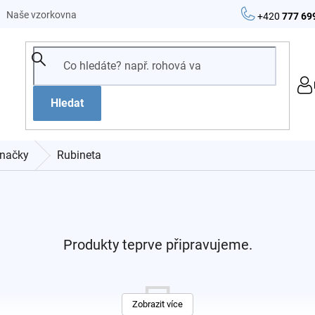
Naše vzorkovna
+420
777 69
Hledat
načky
Rubineta
Produkty teprve připravujeme.
Zobrazit více