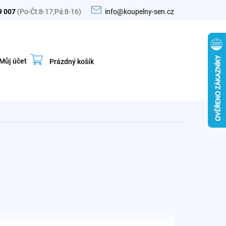
9 007
(Po-Čt:8-17,Pá:8-16)
info@koupelny-sen.cz
Můj účet
Prázdný košík
Nákupní
košík