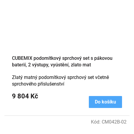
CUBEMIX podomítkový sprchový set s pákovou
baterií, 2 výstupy, vyústění, zlato mat
Zlatý matný podomítkový sprchový set včetně
sprchového příslušenství
9 804 Kč
Do košíku
Kód:
CM042B-02