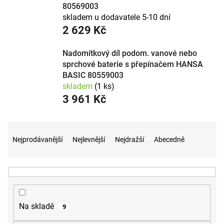
80569003
skladem u dodavatele 5-10 dní
2 629 Kč
Nadomítkový díl podom. vanové nebo
sprchové baterie s přepínačem HANSA
BASIC 80559003
skladem
(1 ks)
3 961 Kč
Ř
a
Nejprodávanější
Nejlevnější
Nejdražší
Abecedně
z
e
n
í
p
r
Na skladě
9
o