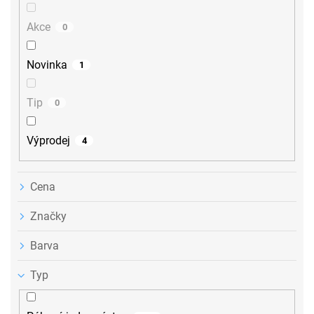
d
u
Akce
0
k
t
ů
Novinka
1
Tip
0
Výprodej
4
Cena
Značky
Barva
Typ