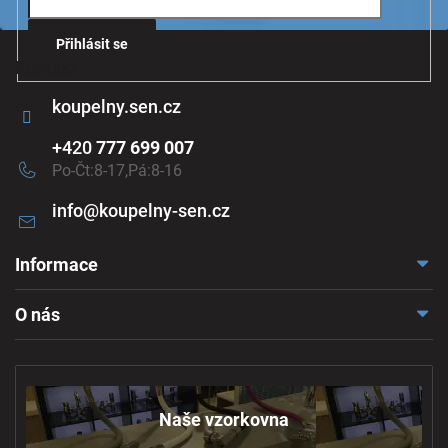
u
Přihlásit se
Kontakt
koupelny.sen.cz
+420
777 699 007
Po-Čt:8-17,Pá:8-16
info
@
koupelny-sen.cz
Informace
Doprava a platba
O nás
Reklamace a odstoupení
Naše vzorkovna
Obchodní podmínky
Kontakt
Ochrana osobních údajů
Naše vzorkovna