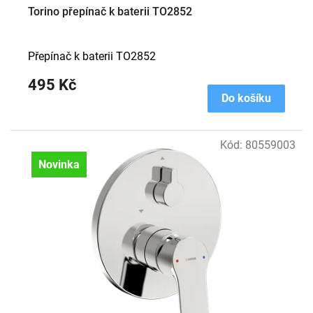
Torino přepínač k baterii TO2852
Přepínač k baterii TO2852
495 Kč
Do košíku
Kód:
80559003
Novinka