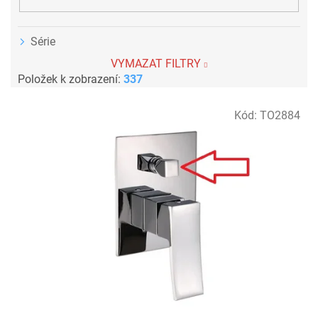
Série
VYMAZAT FILTRY
Položek k zobrazení:
337
V
Kód:
TO2884
ý
p
i
s
p
r
o
d
u
k
t
ů