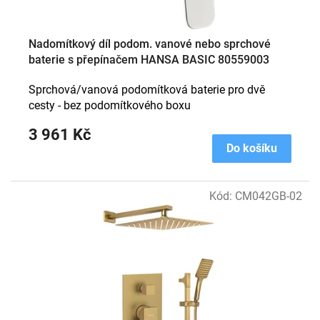
Nadomítkový díl podom. vanové nebo sprchové
baterie s přepínačem HANSA BASIC 80559003
Sprchová/vanová podomítková baterie pro dvě
cesty - bez podomítkového boxu
3 961 Kč
Do košíku
Kód:
CM042GB-02