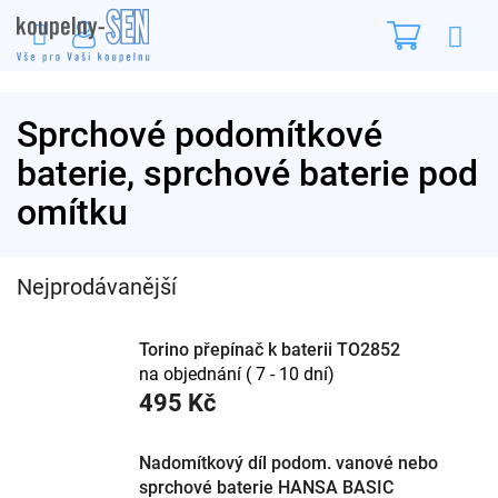
Přejít
Nákupn
na
obsah
košík
Sprchové podomítkové
baterie, sprchové baterie pod
omítku
Nejprodávanější
Torino přepínač k baterii TO2852
na objednání ( 7 - 10 dní)
495 Kč
Nadomítkový díl podom. vanové nebo
sprchové baterie HANSA BASIC