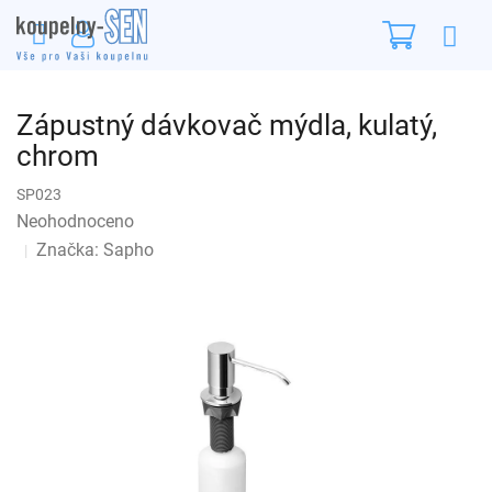
Přejít
Nákupn
na
obsah
košík
Zápustný dávkovač mýdla, kulatý,
chrom
SP023
Průměrné
Neohodnoceno
Podrobnosti hodnocení
hodnocení
Značka:
Sapho
produktu
je
0,0
z
5
hvězdiček.