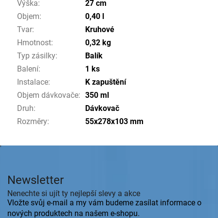
Výška
:
27 cm
Objem
:
0,40 l
Tvar
:
Kruhové
Hmotnost
:
0,32 kg
Typ zásilky
:
Balík
Balení
:
1 ks
Instalace
:
K zapuštění
Objem dávkovače
:
350 ml
Druh
:
Dávkovač
Rozměry
:
55x278x103 mm
Z
á
p
Newsletter
a
t
Nenechte si ujít ty nejlepší slevy a akce
í
Vložte svůj e-mail a my vám budeme zasílat informace o
nových produktech na našem e-shopu.