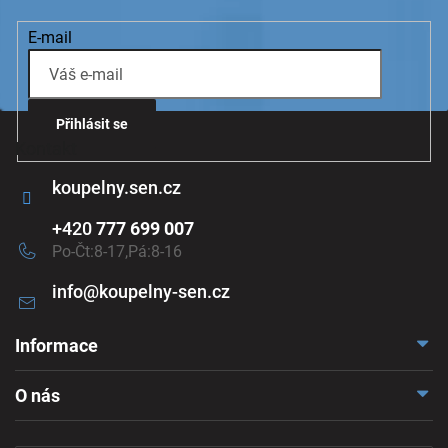
E-mail
Přihlásit se
Kontakt
koupelny.sen.cz
+420
777 699 007
Po-Čt:8-17,Pá:8-16
info
@
koupelny-sen.cz
Informace
Doprava a platba
O nás
Reklamace a odstoupení
Naše vzorkovna
Obchodní podmínky