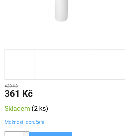
420 Kč
361 Kč
Měrná
Skladem
(2 ks)
cena:
Možnosti doručení