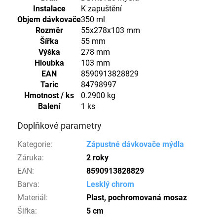
Instalace
K zapuštění
Objem dávkovače
350 ml
Rozměr
55x278x103 mm
Šířka
55 mm
Výška
278 mm
Hloubka
103 mm
EAN
8590913828829
Taric
84798997
Hmotnost / ks
0.2900 kg
Balení
1 ks
Doplňkové parametry
Kategorie
:
Zápustné dávkovače mýdla
Záruka
:
2 roky
EAN
:
8590913828829
Barva
:
Lesklý chrom
Materiál
:
Plast, pochromovaná mosaz
Šířka
:
5 cm