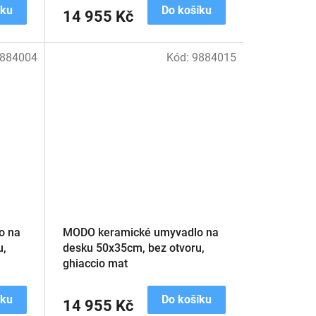
íku
Do košíku
14 955 Kč
884004
Kód:
9884015
o na
MODO keramické umyvadlo na
u,
desku 50x35cm, bez otvoru,
ghiaccio mat
íku
Do košíku
14 955 Kč