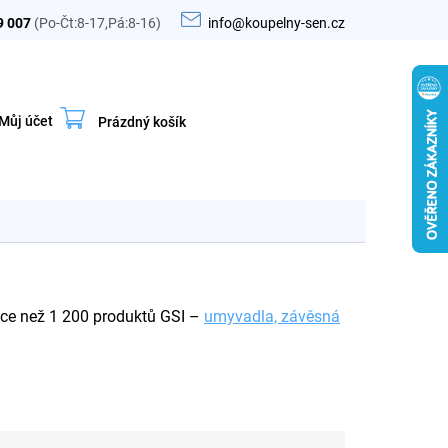
9 007
(Po-Čt:8-17,Pá:8-16)
info@koupelny-sen.cz
Můj účet
Prázdný košík
Nákupní
košík
více než 1 200 produktů GSI –
umyvadla, závěsná