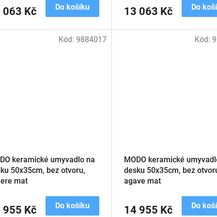
Do košíku
Do koš
 063 Kč
13 063 Kč
Kód:
9884017
Kód:
9
DO keramické umyvadlo na
MODO keramické umyvadl
ku 50x35cm, bez otvoru,
desku 50x35cm, bez otvor
ere mat
agave mat
Do košíku
Do koš
 955 Kč
14 955 Kč