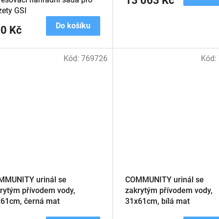
13 063 Kč
zety GSI
Do košíku
0 Kč
Kód:
769726
Kód:
MMUNITY urinál se
COMMUNITY urinál se
rytým přívodem vody,
zakrytým přívodem vody,
61cm, černá mat
31x61cm, bílá mat