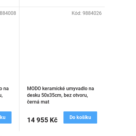
884008
Kód:
9884026
o na
MODO keramické umyvadlo na
u,
desku 50x35cm, bez otvoru,
černá mat
íku
Do košíku
14 955 Kč