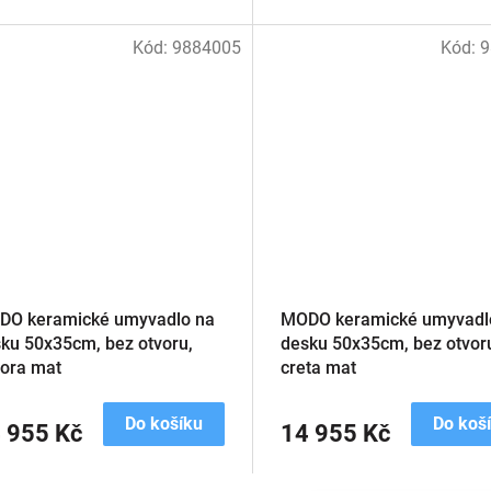
Kód:
9884005
Kód:
9
DO keramické umyvadlo na
MODO keramické umyvadl
ku 50x35cm, bez otvoru,
desku 50x35cm, bez otvor
tora mat
creta mat
Do košíku
Do koš
 955 Kč
14 955 Kč