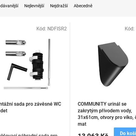
dávanější
Nejlevnější
Nejdražší
Abecedně
Kód:
NDFISR2
Kód:
tážní sada pro závěsné WC
COMMUNITY urinál se
idet
zakrytým přívodem vody,
31x61cm, otvory pro víko,
mat
Do koš
ěšovací náhradní sada pro