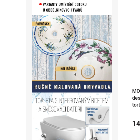
MO
des
tor
14