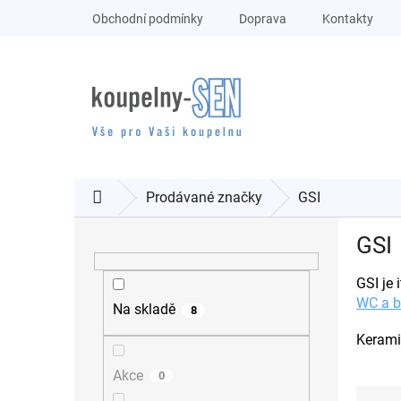
Přejít
Obchodní podmínky
Doprava
Kontakty
na
obsah
Prodávané značky
GSI
Domů
P
GSI
o
s
GSI je 
t
WC a b
r
Na skladě
8
a
Kerami
n
n
Akce
0
í
Ř