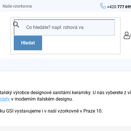
Naše vzorkovna
+420
777 69
Hledat
italský výrobce designové sanitární keramiky. U nás vyberete z 
idety
v moderním italském designu.
ku GSI vystavujeme i v naší vzorkovně v Praze 10.