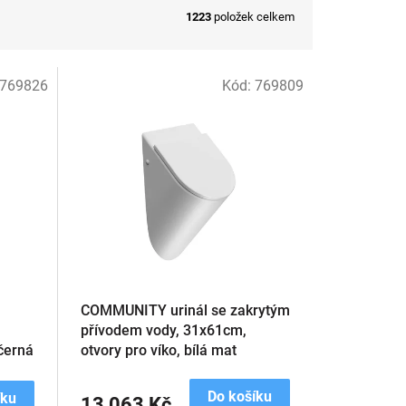
1223
položek celkem
769826
Kód:
769809
COMMUNITY urinál se zakrytým
přívodem vody, 31x61cm,
 černá
otvory pro víko, bílá mat
Do košíku
íku
13 063 Kč