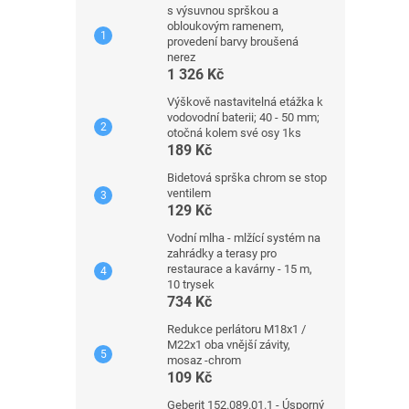
s výsuvnou sprškou a
obloukovým ramenem,
provedení barvy broušená
nerez
1 326 Kč
Výškově nastavitelná etážka k
vodovodní baterii; 40 - 50 mm;
otočná kolem své osy 1ks
189 Kč
Bidetová sprška chrom se stop
ventilem
129 Kč
Vodní mlha - mlžící systém na
zahrádky a terasy pro
restaurace a kavárny - 15 m,
10 trysek
734 Kč
Redukce perlátoru M18x1 /
M22x1 oba vnější závity,
mosaz -chrom
109 Kč
Geberit 152.089.01.1 - Úsporný