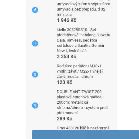
umyvadlový sifon s výpustí pro
umyvadla bez přepadu, d 32
mm, bílá
1 946 Kč
kielle 30528SS10 - Set
předstěnové instalace, klozetu
Gaia, Rimless, sedátka
softclose a tlačítka Gemini
New I, lesklá bílá
3 353 Kč
Redukce perlátoru M18x1
vnitřní závit / M22x1 vnější
závit, mosaz - chrom
123 Kč
DOUBLE ANTITWIST 200
plastová sprchová hadice;
200cm; metalická
stříbrná/chrom - systém proti
překroucení
289 Kč
Oras 438126 klíč k nezámrzné
zahradní armatuře