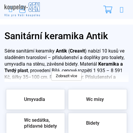
Přejít
Nákupn
na
obsah
košík
Sanitární keramika Antik
Série sanitární keramiky
Antik
(
Creavit
) nabízí 10 kusů ve
sladěném tvarosloví – příslušenství a doplňky pro toalety,
umyvadla na stěnu, závěsné bidety. Materiál
Keramika a
Tvrdý plast
, provedení Bílá, cenové rozpětí 1 935 – 8 591
Zobrazit více
Kč, šířky 35–100 cm. Pro rychlý výběr: Příslušenství a
doplňky pro toalety • Umyvadla na stěnu • Závěsné bidety.
Celou sérii
Antik
si prohlédnete ve vzorkovně na Praze 10 –
poradíme s výběrem i montáží.
Umyvadla
Wc mísy
Wc sedátka,
Bidety
přídavné bidety