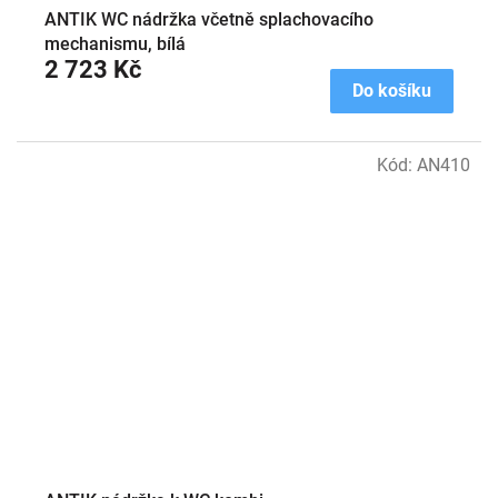
ANTIK WC nádržka včetně splachovacího
mechanismu, bílá
2 723 Kč
Do košíku
Kód:
AN410