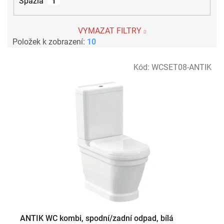
Spazia
1
VYMAZAT FILTRY
Položek k zobrazení:
10
V
Kód:
WCSET08-ANTIK
ý
p
i
s
p
r
o
d
u
k
t
ů
ANTIK WC kombi, spodní/zadní odpad, bílá