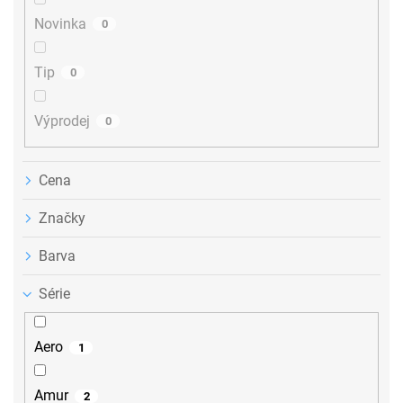
t
ů
Novinka
0
Tip
0
Výprodej
0
Cena
Značky
Barva
Série
Aero
1
Amur
2