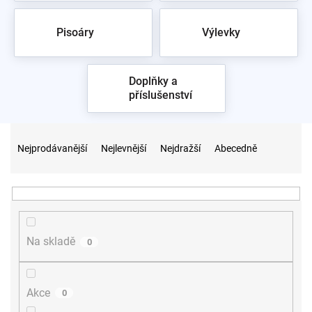
Pisoáry
Výlevky
Doplňky a
příslušenství
Ř
a
Nejprodávanější
Nejlevnější
Nejdražší
Abecedně
z
e
n
í
p
r
Na skladě
0
o
d
u
Akce
0
k