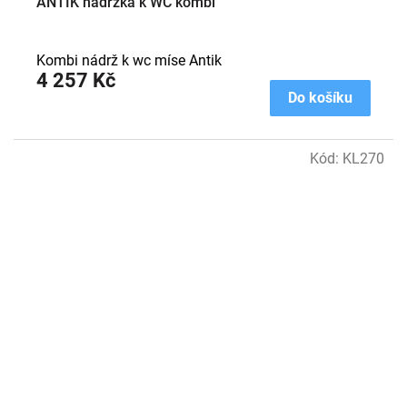
ANTIK nádržka k WC kombi
Kombi nádrž k wc míse Antik
4 257 Kč
Do košíku
Kód:
KL270