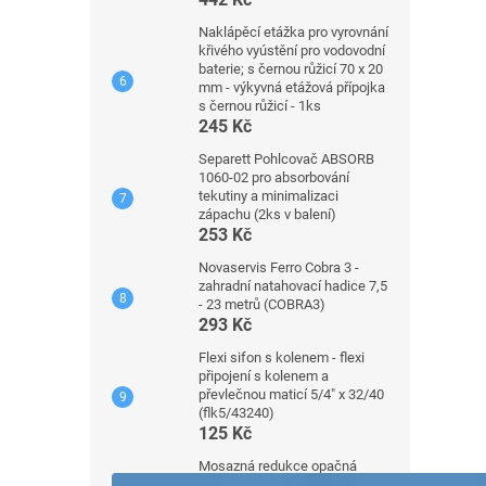
Naklápěcí etážka pro vyrovnání
křivého vyústění pro vodovodní
baterie; s černou růžicí 70 x 20
mm - výkyvná etážová přípojka
s černou růžicí - 1ks
245 Kč
Separett Pohlcovač ABSORB
1060-02 pro absorbování
tekutiny a minimalizaci
zápachu (2ks v balení)
253 Kč
Novaservis Ferro Cobra 3 -
zahradní natahovací hadice 7,5
- 23 metrů (COBRA3)
293 Kč
Flexi sifon s kolenem - flexi
připojení s kolenem a
převlečnou maticí 5/4" x 32/40
(flk5/43240)
125 Kč
Mosazná redukce opačná
3/4"x1/2" (vnitřní/vnější)