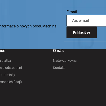
E-mail
 informace o nových produktech na
Přihlásit se
ace
O nás
 platba
Naše vzorkovna
e a odstoupení
Kontakt
 podmínky
osobních údajů