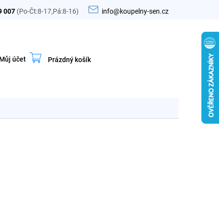
9 007
(Po-Čt:8-17,Pá:8-16)
info@koupelny-sen.cz
Můj účet
Prázdný košík
Nákupní
košík