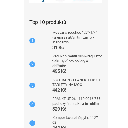
Top 10 produktů
Mosazná redukce 1/2"x1/4"
(vnější závit/vnitřní závit) -
standardní
31 Kč
Redukční ventil mini - regulátor
tlaku 1/2" pro bojlery a
ohřívače
495 Kč
BIO DRAIN CLEANER 1118-01
TABLETY NA MOČ
442 Kč
FRANKE UF 06 - 112.0016.756
pachový filtr s aktivním uhlím
329 Kč
Kompostovatelné pytle 1127-
02
442 Kč