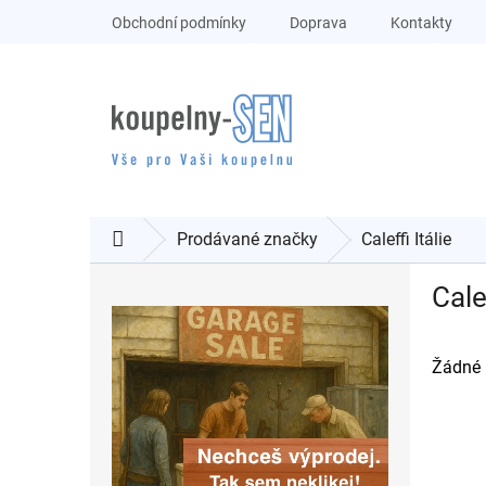
Přejít
Obchodní podmínky
Doprava
Kontakty
na
obsah
Prodávané značky
Caleffi Itálie
Domů
P
Calef
o
s
t
r
Žádné 
a
n
n
í