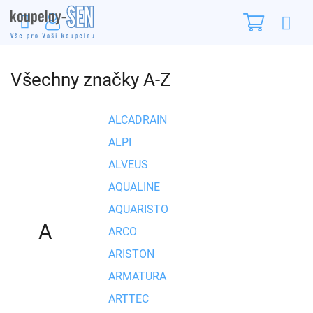
Přejít
Nákupn
na
obsah
košík
Všechny značky A-Z
ALCADRAIN
ALPI
ALVEUS
AQUALINE
AQUARISTO
A
ARCO
ARISTON
ARMATURA
ARTTEC