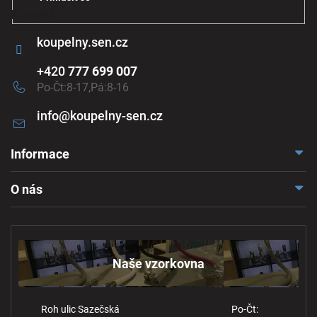
Kontakt
koupelny.sen.cz
+420
777 699 007
Po-Čt:8-17,Pá:8-16
info
@
koupelny-sen.cz
Informace
Doprava a platba
O nás
Reklamace a odstoupení
Naše vzorkovna
Obchodní podmínky
Kontakt
Ochrana osobních údajů
Naše vzorkovna
Roh ulic Sazečská
Po-Čt: