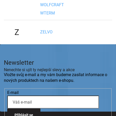
WOLFCRAFT
WTERM
Z
ZELVO
Z
á
p
Newsletter
a
t
Nenechte si ujít ty nejlepší slevy a akce
í
Vložte svůj e-mail a my vám budeme zasílat informace o
nových produktech na našem e-shopu.
E-mail
Přihlásit se