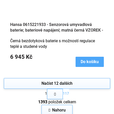
Hansa 0615221933 - Senzorová umyvadlová
baterie; bateriové napájení; matná černá VZOREK -
TOP STAV; NETKNUTÉ; NEPOUŽITÉ; VYSTAVENO
Černá bezdotyková baterie s možností regulace
BYLO POUZE NA UKÁZKU VZHLEDU
teplé a studené vody
6 945 Kč
Do košíku
Načíst 12 dalších
S
1
117
t
O
r
1393
položek celkem
v
á
n
l
Nahoru
k
á