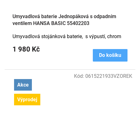
Umyvadlová baterie Jednopáková s odpadním
ventilem HANSA BASIC 55402203
Umyvadlová stojánková baterie, s výpustí, chrom
1 980 Kč
Do košíku
Kód:
0615221933VZOREK
Akce
Výprodej