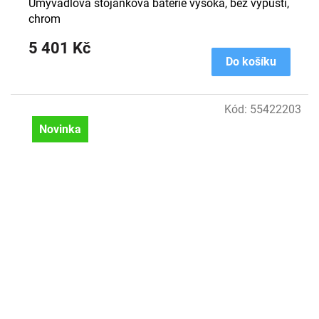
Umyvadlová stojánková baterie vysoká, bez výpusti,
chrom
5 401 Kč
Do košíku
Kód:
55422203
Novinka