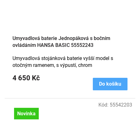
Umyvadlová baterie Jednopáková s bočním
ovládáním HANSA BASIC 55552243
Umyvadlová stojánková baterie vyšší model s
otočným ramenem, s výpustí, chrom
4 650 Kč
Do košíku
Kód:
55542203
Novinka