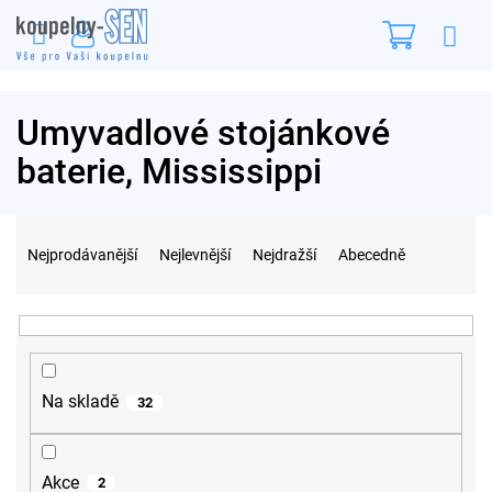
Přejít
Nákupn
na
obsah
košík
Umyvadlové stojánkové
baterie, Mississippi
Ř
a
Nejprodávanější
Nejlevnější
Nejdražší
Abecedně
z
e
n
í
p
r
Na skladě
32
o
d
u
Akce
2
k