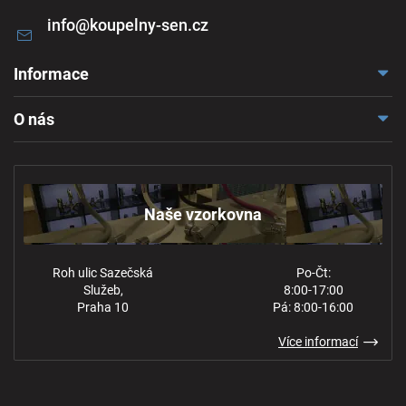
info
@
koupelny-sen.cz
Informace
Doprava a platba
O nás
Reklamace a odstoupení
Naše vzorkovna
Obchodní podmínky
Kontakt
Ochrana osobních údajů
Naše vzorkovna
Roh ulic Sazečská
Po-Čt:
Služeb,
8:00-17:00
Praha 10
Pá: 8:00-16:00
Více informací