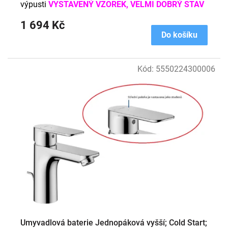
výpusti
VYSTAVENÝ VZOREK, VELMI DOBRÝ STAV
1 694 Kč
Do košíku
Kód:
5550224300006
Umyvadlová baterie Jednopáková vyšší; Cold Start;