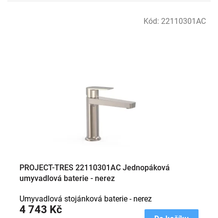
V
Kód:
22110301AC
ý
p
i
s
p
r
o
d
u
k
t
ů
PROJECT-TRES 22110301AC Jednopáková
umyvadlová baterie - nerez
Umyvadlová stojánková baterie - nerez
4 743 Kč