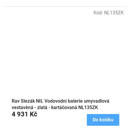
Kód:
NL135ZK
Rav Slezák NIL Vodovodní baterie umyvadlová
vestavěná - zlatá - kartáčovaná NL135ZK
4 931 Kč
Do košíku