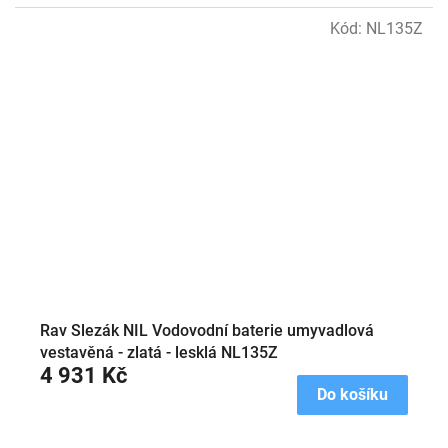
Kód:
NL135Z
Rav Slezák NIL Vodovodní baterie umyvadlová
vestavěná - zlatá - lesklá NL135Z
4 931 Kč
Do košíku