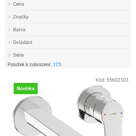
Cena
Značky
Barva
Ovládání
Série
Položek k zobrazení:
173
V
Kód:
55602103
ý
Novinka
p
i
s
p
r
o
d