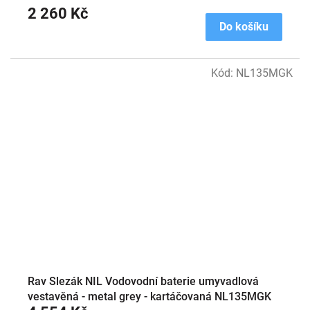
2 260 Kč
Do košíku
Kód:
NL135MGK
Rav Slezák NIL Vodovodní baterie umyvadlová
vestavěná - metal grey - kartáčovaná NL135MGK