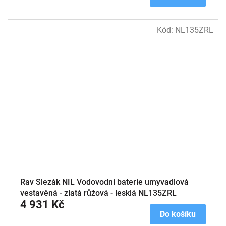
Kód:
NL135ZRL
Rav Slezák NIL Vodovodní baterie umyvadlová
vestavěná - zlatá růžová - lesklá NL135ZRL
4 931 Kč
Do košíku