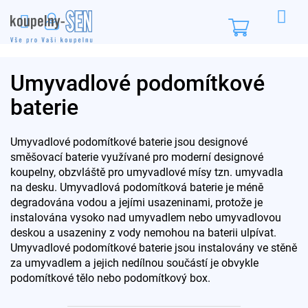
Přejít
na
Nákupní
obsah
košík
Umyvadlové podomítkové
baterie
Umyvadlové podomítkové baterie jsou designové
směšovací baterie využívané pro moderní designové
koupelny, obzvláště pro umyvadlové mísy tzn. umyvadla
na desku. Umyvadlová podomítková baterie je méně
degradována vodou a jejími usazeninami, protože je
instalována vysoko nad umyvadlem nebo umyvadlovou
deskou a usazeniny z vody nemohou na baterii ulpívat.
Umyvadlové podomítkové baterie jsou instalovány ve stěně
za umyvadlem a jejich nedílnou součástí je obvykle
podomítkové tělo nebo podomítkový box.