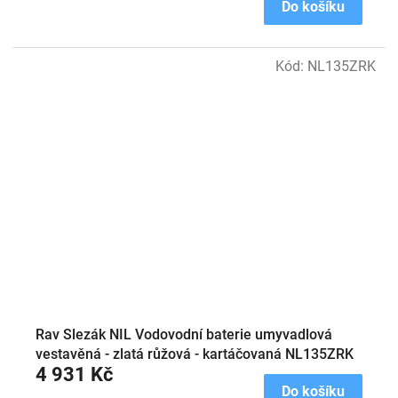
Do košíku
Kód:
NL135ZRK
Rav Slezák NIL Vodovodní baterie umyvadlová
vestavěná - zlatá růžová - kartáčovaná NL135ZRK
4 931 Kč
Do košíku