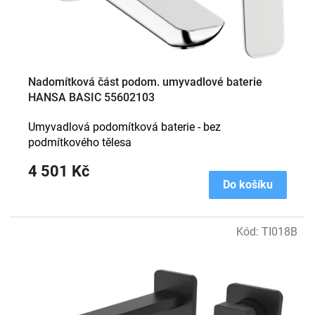
u
k
t
ů
Nadomítková část podom. umyvadlové baterie
HANSA BASIC 55602103
Umyvadlová podomítková baterie - bez
podmítkového tělesa
4 501 Kč
Do košíku
Kód:
TI018B