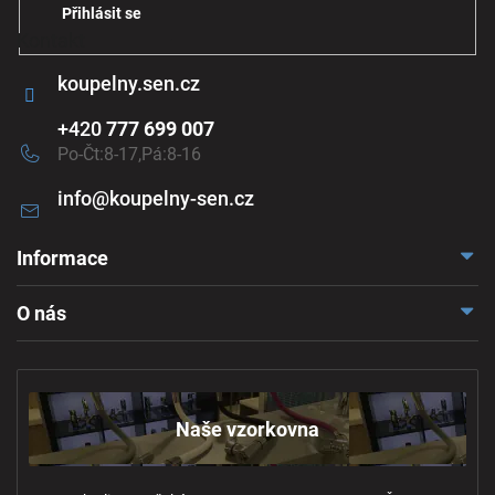
Přihlásit se
Kontakt
koupelny.sen.cz
+420
777 699 007
Po-Čt:8-17,Pá:8-16
info
@
koupelny-sen.cz
Informace
Doprava a platba
O nás
Reklamace a odstoupení
Naše vzorkovna
Obchodní podmínky
Kontakt
Ochrana osobních údajů
Naše vzorkovna