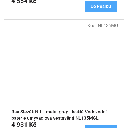
4 554 Kč
Do košíku
Kód:
NL135MGL
Rav Slezák NIL - metal grey - lesklá Vodovodní
baterie umyvadlová vestavěná NL135MGL
4 931 Kč