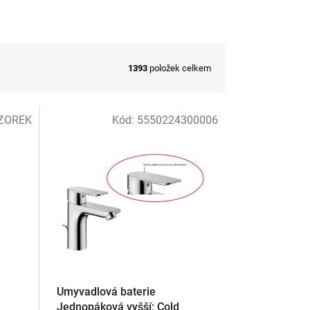
1393
položek celkem
ZOREK
Kód:
5550224300006
Umyvadlová baterie
Jednopáková vyšší; Cold