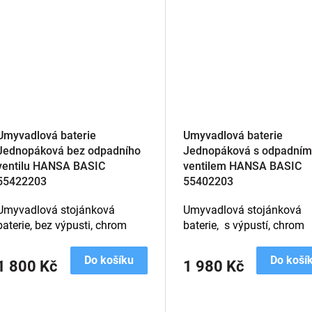
Umyvadlová baterie
Umyvadlová baterie
Jednopáková bez odpadního
Jednopáková s odpadním
ventilu HANSA BASIC
ventilem HANSA BASIC
55422203
55402203
Umyvadlová stojánková
Umyvadlová stojánková
baterie, bez výpusti, chrom
baterie, s výpustí, chrom
Do košíku
Do koší
1 800 Kč
1 980 Kč