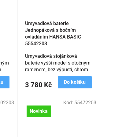
Umyvadlová baterie
Jednopáková s bočním
ovládáním HANSA BASIC
55542203
Umyvadlová stojánková
čným
baterie vyšší model s otočným
m
ramenem, bez výpusti, chrom
ku
Do košíku
3 780 Kč
502203
Kód:
55472203
Novinka