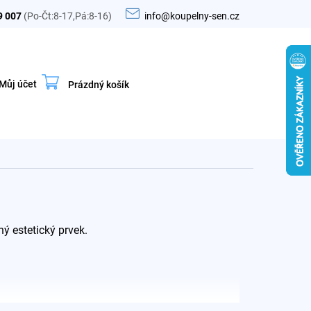
9 007
(Po-Čt:8-17,Pá:8-16)
info@koupelny-sen.cz
Můj účet
Prázdný košík
Nákupní
košík
ný estetický prvek.