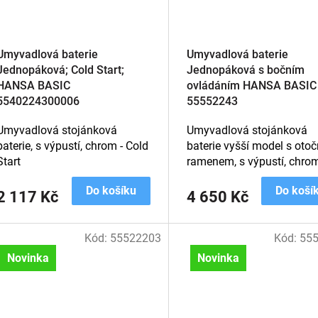
Umyvadlová baterie
Umyvadlová baterie
Jednopáková; Cold Start;
Jednopáková s bočním
HANSA BASIC
ovládáním HANSA BASIC
5540224300006
55552243
Umyvadlová stojánková
Umyvadlová stojánková
baterie, s výpustí, chrom - Cold
baterie vyšší model s oto
Start
ramenem, s výpustí, chro
Do košíku
Do koší
2 117 Kč
4 650 Kč
Kód:
55522203
Kód:
55
Novinka
Novinka