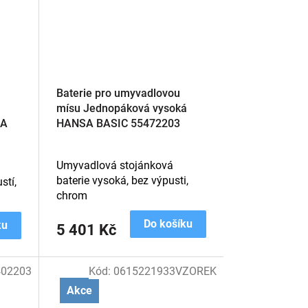
Baterie pro umyvadlovou
mísu Jednopáková vysoká
SA
HANSA BASIC 55472203
Umyvadlová stojánková
baterie vysoká, bez výpusti,
stí,
chrom
Do košíku
ku
5 401 Kč
402203
Kód:
0615221933VZOREK
Akce