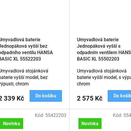
Umyvadlová baterie
Umyvadlová baterie
Jednopáková vyšší bez
Jednopáková vyšší s
odpadního ventilu HANSA
odpadním ventilem HAN
BASIC XL 55522203
BASIC XL 55502203
Umyvadlová stojánková
Umyvadlová stojánková
baterie vyšší model, bez
baterie vyšší model, s výpu
výpusti, chrom
chrom
Do košíku
Do koší
2 339 Kč
2 575 Kč
Kód:
55422203
Kód:
55
Novinka
Novinka