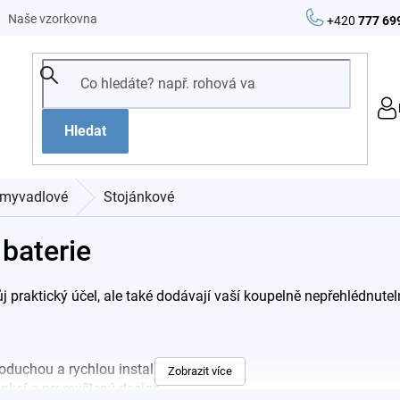
Naše vzorkovna
+420
777 69
Hledat
myvadlové
Stojánkové
baterie
j praktický účel, ale také dodávají vaší koupelně nepřehlédnutel
oduchou a rychlou instalaci.
Zobrazit více
unkcí a promyšlený design.