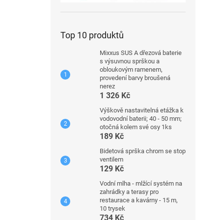
Top 10 produktů
Mixxus SUS A dřezová baterie
s výsuvnou sprškou a
obloukovým ramenem,
provedení barvy broušená
nerez
1 326 Kč
Výškově nastavitelná etážka k
vodovodní baterii; 40 - 50 mm;
otočná kolem své osy 1ks
189 Kč
Bidetová sprška chrom se stop
ventilem
129 Kč
Vodní mlha - mlžící systém na
zahrádky a terasy pro
restaurace a kavárny - 15 m,
10 trysek
734 Kč