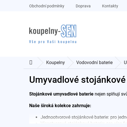
Přejít
Obchodní podmínky
Doprava
Kontakty
na
obsah
Koupelny
Vodovodní baterie
U
Domů
Umyvadlové stojánkové 
Stojánkové umyvadlové baterie
nejen splňují svů
Naše široká kolekce zahrnuje:
Jednootvorové stojánkové baterie: pro jedn
Víceotvorové stojánkové baterie: pro více f