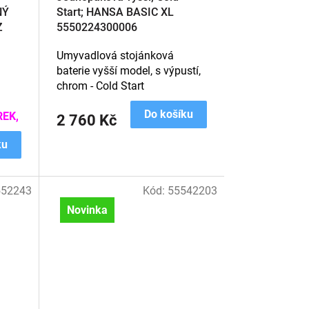
NÝ
Start; HANSA BASIC XL
Z
5550224300006
Umyvadlová stojánková
baterie vyšší model, s výpustí,
chrom - Cold Start
Do košíku
EK,
2 760 Kč
ku
552243
Kód:
55542203
Novinka