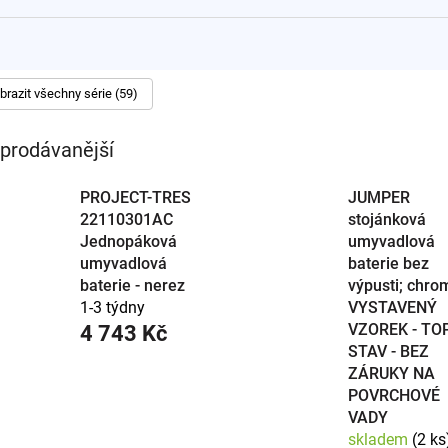
pohodlné používání.
 moderním nádechem.
dstavbové umyvadlové mísy.
k pro vestavěná umyvadla.
brazit všechny série (59)
jánkové umyvadlové baterie, naše nabídka zahrnuje všechny aktu
prodávanější
PROJECT-TRES
JUMPER
22110301AC
stojánková
Jednopáková
umyvadlová
umyvadlová
baterie bez
baterie - nerez
výpusti; chro
1-3 týdny
VYSTAVENÝ
VZOREK - TO
4 743 Kč
STAV - BEZ
ZÁRUKY NA
POVRCHOVÉ
VADY
skladem
(2 ks