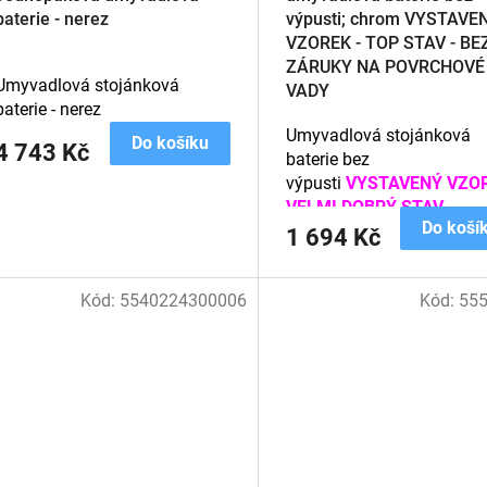
baterie - nerez
výpusti; chrom VYSTAVE
VZOREK - TOP STAV - BE
ZÁRUKY NA POVRCHOVÉ
Umyvadlová stojánková
VADY
baterie - nerez
Umyvadlová stojánková
Do košíku
4 743 Kč
baterie bez
výpusti
VYSTAVENÝ VZOR
VELMI DOBRÝ STAV
Do koší
1 694 Kč
Kód:
5540224300006
Kód:
55