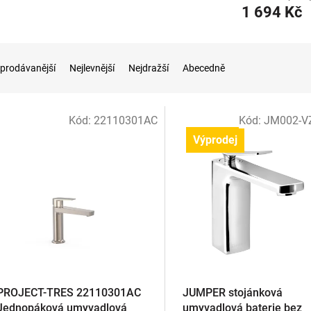
1 694 Kč
prodávanější
Nejlevnější
Nejdražší
Abecedně
Kód:
22110301AC
Kód:
JM002-V
Výprodej
PROJECT-TRES 22110301AC
JUMPER stojánková
Jednopáková umyvadlová
umyvadlová baterie bez