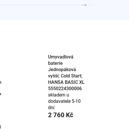
ální barvy a styly.
Umyvadlová
baterie
Jednopáková
vyšší; Cold Start;
m
HANSA BASIC XL
5550224300006
P
skladem u
dodavatele 5-10
dní
2 760 Kč
)