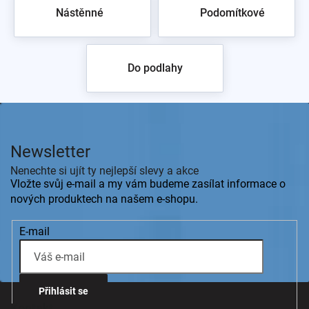
Nástěnné
Podomítkové
zpět do obchodu
Do podlahy
Z
á
p
Newsletter
a
t
Nenechte si ujít ty nejlepší slevy a akce
í
Vložte svůj e-mail a my vám budeme zasílat informace o
nových produktech na našem e-shopu.
E-mail
Přihlásit se
Kontakt