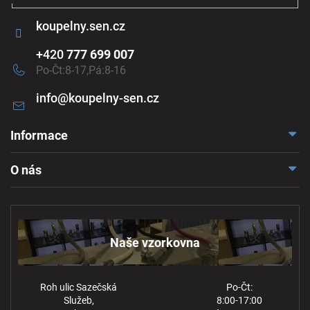
koupelny.sen.cz
+420
777 699 007
Po-Čt:8-17,Pá:8-16
info
@
koupelny-sen.cz
Informace
Doprava a platba
O nás
Reklamace a odstoupení
Naše vzorkovna
Obchodní podmínky
Kontakt
Ochrana osobních údajů
Naše vzorkovna
Roh ulic Sazečská
Po-Čt:
Služeb,
8:00-17:00