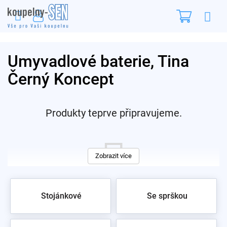
Přejít
Nákupn
na
obsah
košík
Umyvadlové baterie, Tina
Černý Koncept
Produkty teprve připravujeme.
Zobrazit více
Stojánkové
Se sprškou
Můžete se ale podívat na ostatní kategorie.