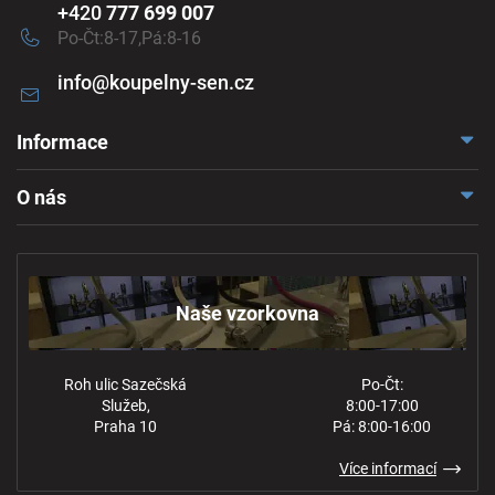
+420
777 699 007
Po-Čt:8-17,Pá:8-16
info
@
koupelny-sen.cz
Informace
Doprava a platba
O nás
Reklamace a odstoupení
Naše vzorkovna
Obchodní podmínky
Kontakt
Ochrana osobních údajů
Naše vzorkovna
Roh ulic Sazečská
Po-Čt:
Služeb,
8:00-17:00
Praha 10
Pá: 8:00-16:00
Více informací