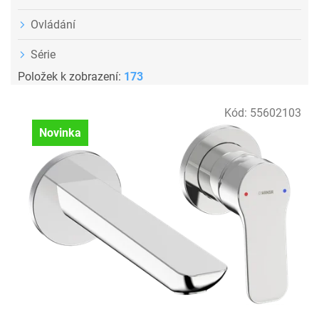
Ovládání
Série
Položek k zobrazení:
173
V
Kód:
55602103
ý
Novinka
p
i
s
p
r
o
d
u
k
t
ů