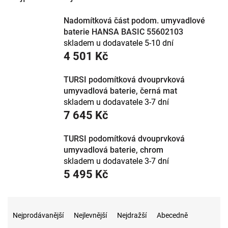
Nadomítková část podom. umyvadlové
baterie HANSA BASIC 55602103
skladem u dodavatele 5-10 dní
4 501 Kč
TURSI podomítková dvouprvková
umyvadlová baterie, černá mat
skladem u dodavatele 3-7 dní
7 645 Kč
TURSI podomítková dvouprvková
umyvadlová baterie, chrom
skladem u dodavatele 3-7 dní
5 495 Kč
Ř
a
Nejprodávanější
Nejlevnější
Nejdražší
Abecedně
z