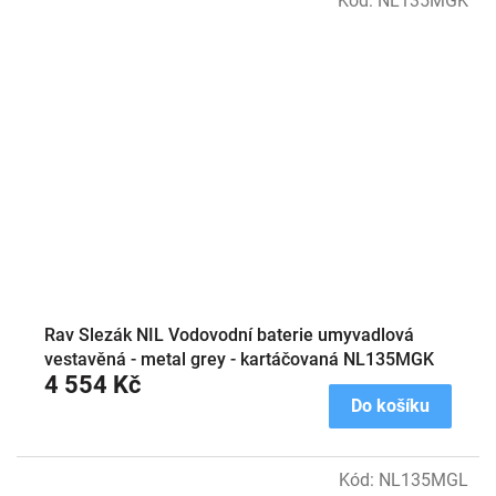
Kód:
NL135MGK
Rav Slezák NIL Vodovodní baterie umyvadlová
vestavěná - metal grey - kartáčovaná NL135MGK
4 554 Kč
Do košíku
Kód:
NL135MGL