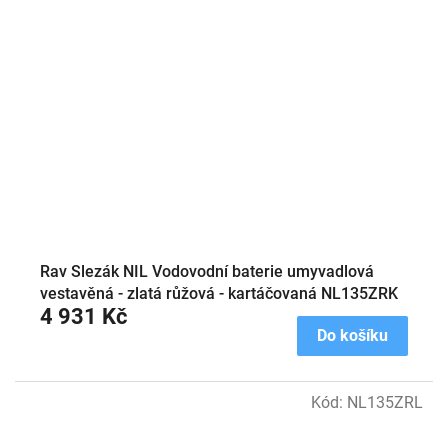
Rav Slezák NIL Vodovodní baterie umyvadlová
vestavěná - zlatá růžová - kartáčovaná NL135ZRK
4 931 Kč
Do košíku
Kód:
NL135ZRL