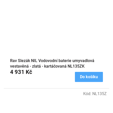
Rav Slezák NIL Vodovodní baterie umyvadlová
vestavěná - zlatá - kartáčovaná NL135ZK
4 931 Kč
Do košíku
Kód:
NL135Z