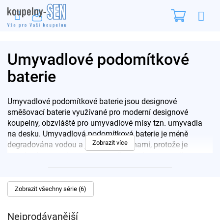
Přejít
Nákupn
na
obsah
košík
Umyvadlové podomítkové
baterie
Umyvadlové podomítkové baterie jsou designové
směšovací baterie využívané pro moderní designové
koupelny, obzvláště pro umyvadlové mísy tzn. umyvadla
na desku. Umyvadlová podomítková baterie je méně
Zobrazit více
degradována vodou a jejími usazeninami, protože je
instalována vysoko nad umyvadlem nebo umyvadlovou
deskou a usazeniny z vody nemohou na baterii ulpívat.
Umyvadlové podomítkové baterie jsou instalovány ve stěně
za umyvadlem a jejich nedílnou součástí je obvykle
Zobrazit všechny série (6)
podomítkové tělo nebo podomítkový box.
Nejprodávanější