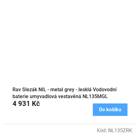
Rav Slezák NIL - metal grey - lesklá Vodovodní
baterie umyvadlová vestavěná NL135MGL
4 931 Kč
Do košíku
Kód:
NL135ZRK