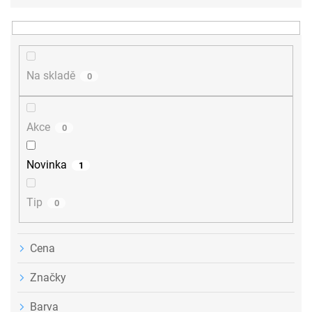
e
n
í
p
r
Na skladě
0
o
d
u
Akce
0
k
t
ů
Novinka
1
Tip
0
Cena
Značky
Barva