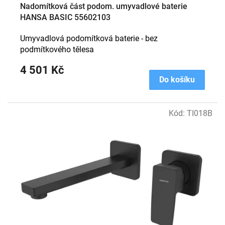
Nadomítková část podom. umyvadlové baterie
HANSA BASIC 55602103
Umyvadlová podomítková baterie - bez
podmítkového tělesa
4 501 Kč
Do košíku
Kód:
TI018B