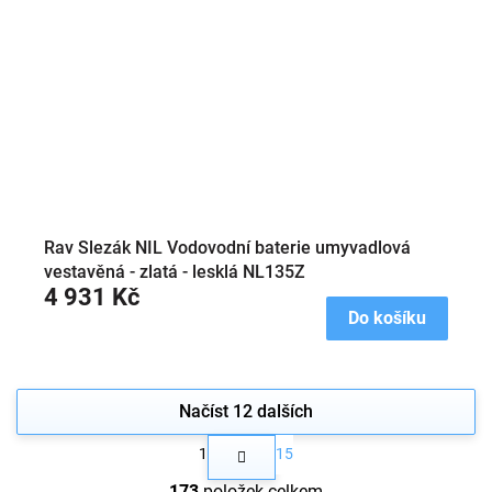
Rav Slezák NIL Vodovodní baterie umyvadlová
vestavěná - zlatá - lesklá NL135Z
4 931 Kč
Do košíku
Načíst 12 dalších
S
1
15
t
O
r
173
položek celkem