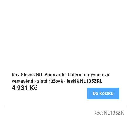
Rav Slezák NIL Vodovodní baterie umyvadlová
vestavěná - zlatá růžová - lesklá NL135ZRL
4 931 Kč
Do košíku
Kód:
NL135ZK