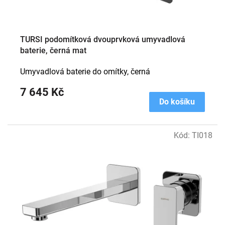
TURSI podomítková dvouprvková umyvadlová
baterie, černá mat
Umyvadlová baterie do omítky, černá
7 645 Kč
Do košíku
Kód:
TI018