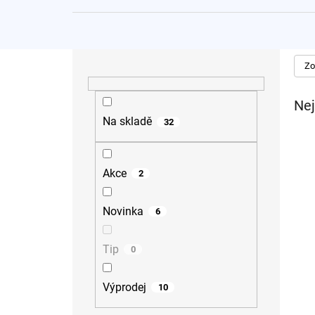
Pákové baterie: pro snadnou manipulaci a 
Kohoutkové baterie: pro tradiční vzhled s
Vysoké stojánkové baterie: ideální pro na
Nízké stojánkové baterie: dokonalý doplně
P
Zo
o
Od tradičních chromových až po trendy černé sto
s
t
Nej
r
Na skladě
32
a
n
n
Akce
2
í
p
a
Novinka
6
n
e
Tip
0
l
Výprodej
10