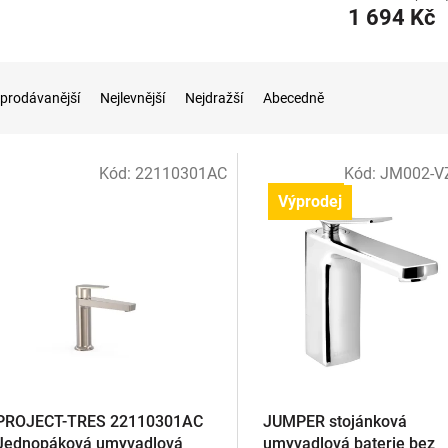
1 694 Kč
prodávanější
Nejlevnější
Nejdražší
Abecedně
Kód:
22110301AC
Kód:
JM002-V
Výprodej
PROJECT-TRES 22110301AC
JUMPER stojánková
Jednopáková umyvadlová
umyvadlová baterie bez