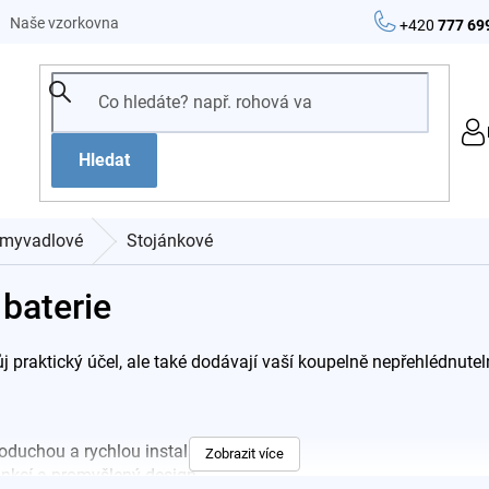
Naše vzorkovna
+420
777 69
Hledat
myvadlové
Stojánkové
baterie
j praktický účel, ale také dodávají vaší koupelně nepřehlédnutel
oduchou a rychlou instalaci.
Zobrazit více
unkcí a promyšlený design.