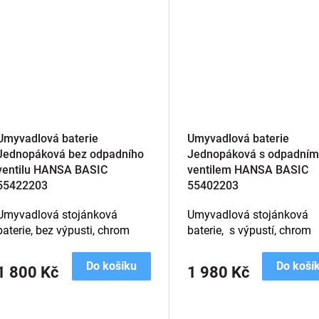
Umyvadlová baterie
Umyvadlová baterie
Jednopáková bez odpadního
Jednopáková s odpadním
ventilu HANSA BASIC
ventilem HANSA BASIC
55422203
55402203
Umyvadlová stojánková
Umyvadlová stojánková
baterie, bez výpusti, chrom
baterie, s výpustí, chrom
Do košíku
Do koší
1 800 Kč
1 980 Kč