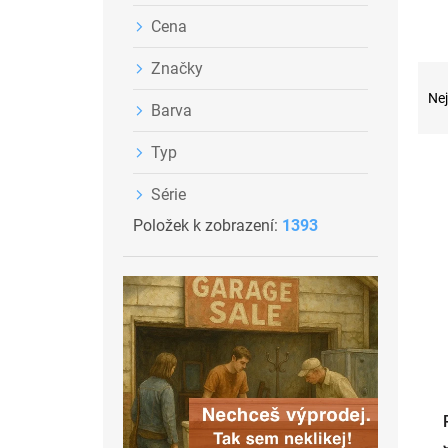
Cena
Značky
Ř
a
Nej
Barva
z
e
Typ
n
V
í
ý
Série
p
p
r
Položek k zobrazení:
1393
i
o
s
d
p
u
r
k
o
t
d
ů
u
k
t
ů