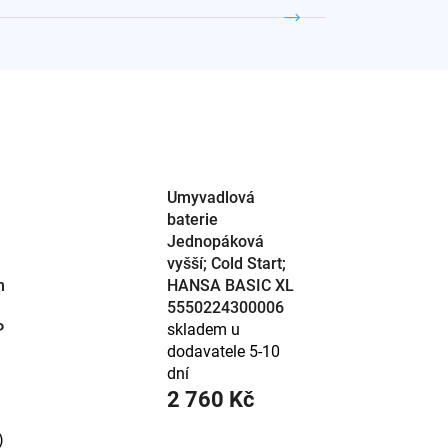
ální barvy a styly.
Umyvadlová
baterie
Jednopáková
vyšší; Cold Start;
m
HANSA BASIC XL
5550224300006
P
skladem u
dodavatele 5-10
dní
2 760 Kč
)