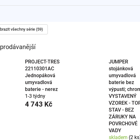
pohodlné používání.
 moderním nádechem.
dstavbové umyvadlové mísy.
k pro vestavěná umyvadla.
brazit všechny série (59)
jánkové umyvadlové baterie, naše nabídka zahrnuje všechny aktu
prodávanější
PROJECT-TRES
JUMPER
22110301AC
stojánková
Jednopáková
umyvadlová
umyvadlová
baterie bez
baterie - nerez
výpusti; chro
1-3 týdny
VYSTAVENÝ
VZOREK - TO
4 743 Kč
STAV - BEZ
ZÁRUKY NA
POVRCHOVÉ
VADY
skladem
(2 ks