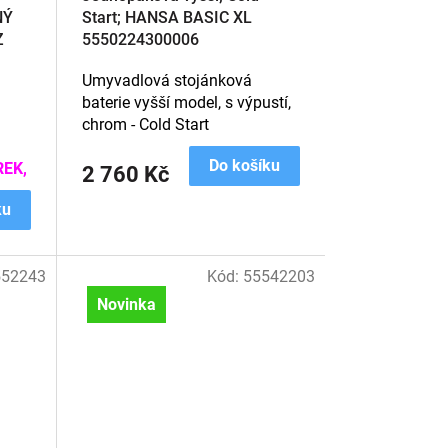
NÝ
Start; HANSA BASIC XL
Z
5550224300006
Umyvadlová stojánková
baterie vyšší model, s výpustí,
chrom - Cold Start
Do košíku
EK,
2 760 Kč
ku
552243
Kód:
55542203
Novinka