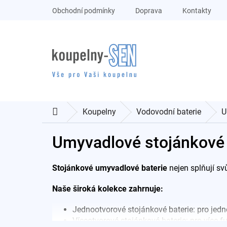
Přejít
Obchodní podmínky
Doprava
Kontakty
na
obsah
Koupelny
Vodovodní baterie
U
Domů
Umyvadlové stojánkové 
Stojánkové umyvadlové baterie
nejen splňují svů
Naše široká kolekce zahrnuje:
Jednootvorové stojánkové baterie: pro jedn
Víceotvorové stojánkové baterie: pro více f