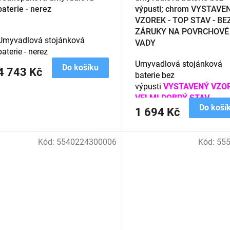
baterie - nerez
výpusti; chrom VYSTAVE
VZOREK - TOP STAV - BE
ZÁRUKY NA POVRCHOVÉ
Umyvadlová stojánková
VADY
baterie - nerez
Umyvadlová stojánková
Do košíku
4 743 Kč
baterie bez
výpusti
VYSTAVENÝ VZOR
VELMI DOBRÝ STAV
Do koší
1 694 Kč
Kód:
5540224300006
Kód:
55