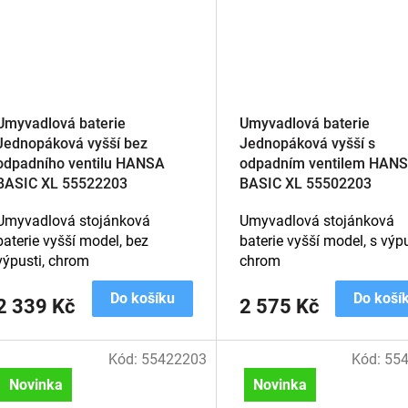
Umyvadlová baterie
Umyvadlová baterie
Jednopáková vyšší bez
Jednopáková vyšší s
odpadního ventilu HANSA
odpadním ventilem HAN
BASIC XL 55522203
BASIC XL 55502203
Umyvadlová stojánková
Umyvadlová stojánková
baterie vyšší model, bez
baterie vyšší model, s výpu
výpusti, chrom
chrom
Do košíku
Do koší
2 339 Kč
2 575 Kč
Kód:
55422203
Kód:
55
Novinka
Novinka