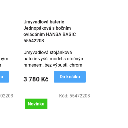
Umyvadlová baterie
Jednopáková s bočním
ovládáním HANSA BASIC
55542203
Umyvadlová stojánková
čným
baterie vyšší model s otočným
m
ramenem, bez výpusti, chrom
ku
Do košíku
3 780 Kč
502203
Kód:
55472203
Novinka