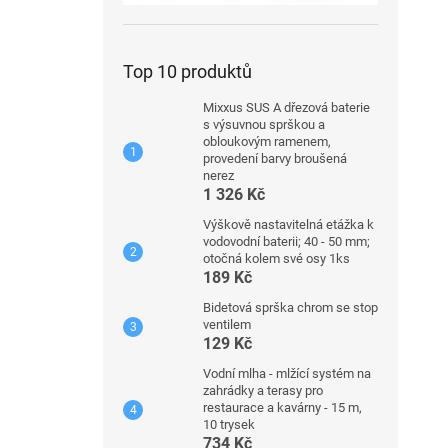
Top 10 produktů
Mixxus SUS A dřezová baterie
s výsuvnou sprškou a
obloukovým ramenem,
provedení barvy broušená
nerez
1 326 Kč
Výškově nastavitelná etážka k
vodovodní baterii; 40 - 50 mm;
otočná kolem své osy 1ks
189 Kč
Bidetová sprška chrom se stop
ventilem
129 Kč
Vodní mlha - mlžící systém na
zahrádky a terasy pro
restaurace a kavárny - 15 m,
10 trysek
734 Kč