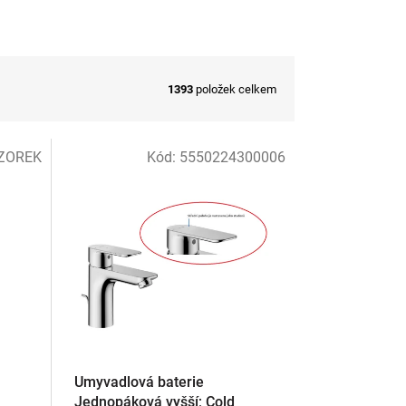
1393
položek celkem
ZOREK
Kód:
5550224300006
Umyvadlová baterie
Jednopáková vyšší; Cold