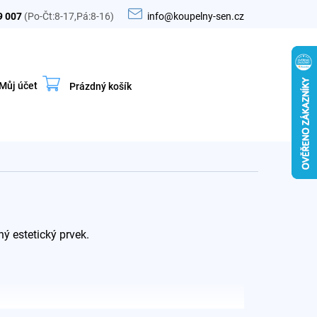
9 007
(Po-Čt:8-17,Pá:8-16)
info@koupelny-sen.cz
Můj účet
Prázdný košík
Nákupní
košík
ný estetický prvek.