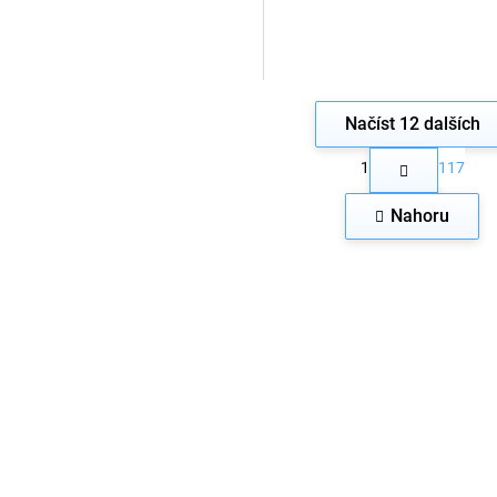
Načíst 12 dalších
S
1
117
t
O
r
v
á
Nahoru
l
n
á
k
d
o
a
v
c
á
n
í
í
p
r
v
k
y
v
ý
p