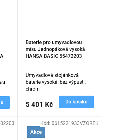
Baterie pro umyvadlovou
mísu Jednopáková vysoká
SA
HANSA BASIC 55472203
Umyvadlová stojánková
baterie vysoká, bez výpusti,
stí,
chrom
Do košíku
ku
5 401 Kč
402203
Kód:
0615221933VZOREK
Akce