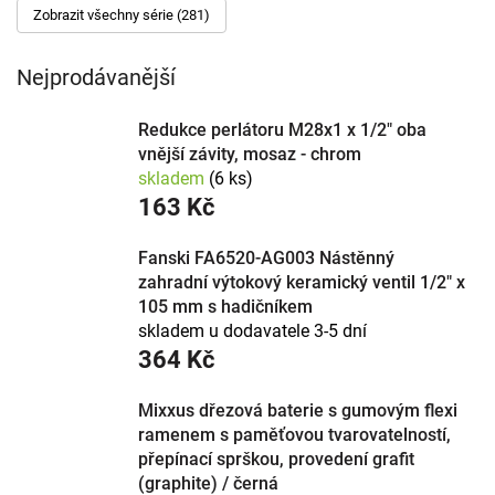
Zobrazit všechny série (281)
materiál povrchu (chrom je nejodolnější, černá a nerez jsou
v kurzu) a u sprch a van zvažte termostat. Prověřené řady
napříč cenami vedeme od značek
Grohe
,
Hansgrohe
a
Nejprodávanější
Novaservis.
Redukce perlátoru M28x1 x 1/2" oba
vnější závity, mosaz - chrom
skladem
(6 ks)
163 Kč
Fanski FA6520-AG003 Nástěnný
zahradní výtokový keramický ventil 1/2" x
105 mm s hadičníkem
skladem u dodavatele 3-5 dní
364 Kč
Mixxus dřezová baterie s gumovým flexi
ramenem s paměťovou tvarovatelností,
přepínací sprškou, provedení grafit
(graphite) / černá