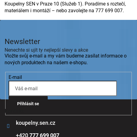
Koupelny SEN v Praze 10 (Služeb 1). Poradíme s roztečí,
materiálem i montáží – nebo zavolejte na 777 699 007.
Z
á
p
Newsletter
a
t
Nenechte si ujít ty nejlepší slevy a akce
í
Vložte svůj e-mail a my vám budeme zasílat informace o
nových produktech na našem e-shopu.
E-mail
Přihlásit se
Kontakt
koupelny.sen.cz
+420
777 699 007