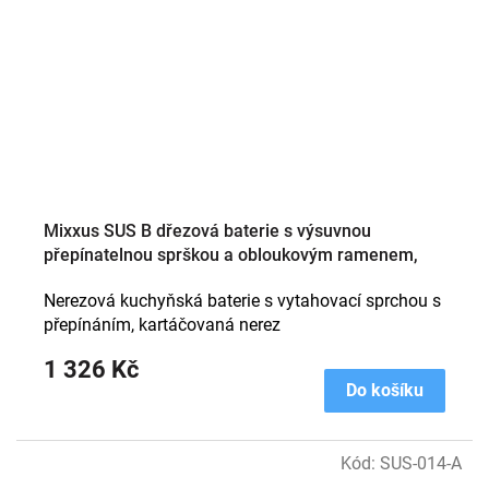
Mixxus SUS B dřezová baterie s výsuvnou
přepínatelnou sprškou a obloukovým ramenem,
provedení barvy broušená nerez
Nerezová kuchyňská baterie s vytahovací sprchou s
přepínáním, kartáčovaná nerez
1 326 Kč
Do košíku
Kód:
SUS-014-A