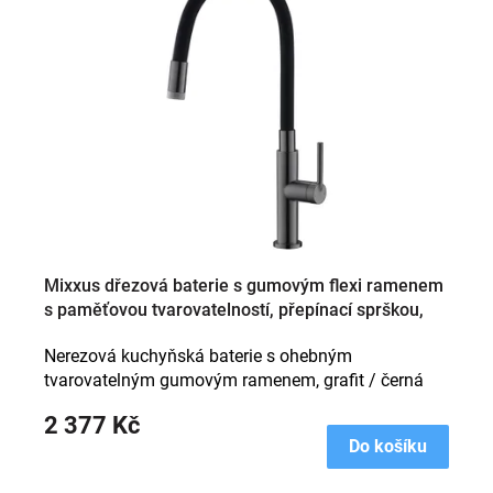
Mixxus dřezová baterie s gumovým flexi ramenem
s paměťovou tvarovatelností, přepínací sprškou,
provedení grafit (graphite) / černá
Nerezová kuchyňská baterie s ohebným
tvarovatelným gumovým ramenem, grafit / černá
2 377 Kč
Do košíku