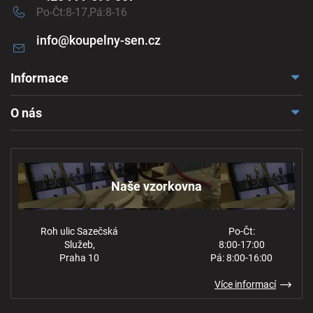
Po-Čt:8-17,Pá:8-16
info
@
koupelny-sen.cz
Informace
Doprava a platba
O nás
Reklamace a odstoupení
Naše vzorkovna
Obchodní podmínky
Kontakt
Ochrana osobních údajů
Naše vzorkovna
Roh ulic Sazečská
Po-Čt:
Služeb,
8:00-17:00
Praha 10
Pá: 8:00-16:00
Více informací