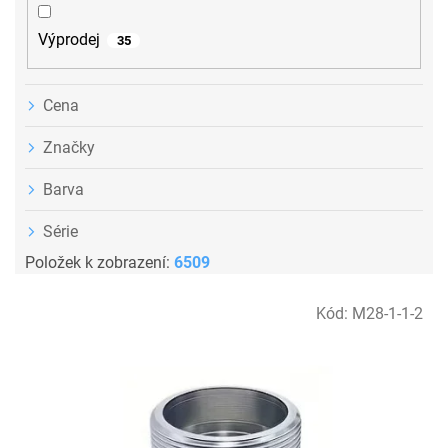
Výprodej
35
Cena
Značky
Barva
Série
Položek k zobrazení:
6509
V
Kód:
M28-1-1-2
ý
p
i
s
p
r