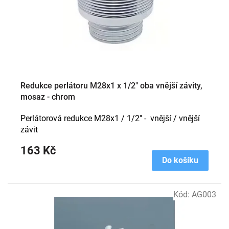
o
d
u
k
t
ů
Redukce perlátoru M28x1 x 1/2" oba vnější závity,
mosaz - chrom
Perlátorová redukce M28x1 / 1/2" - vnější / vnější
závit
163 Kč
Do košíku
Kód:
AG003