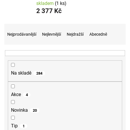
skladem
(1 ks)
2 377 Kč
Ř
a
Nejprodávanější
Nejlevnější
Nejdražší
Abecedně
z
e
n
í
p
r
Na skladě
284
o
d
u
Akce
4
k
t
ů
Novinka
20
Tip
1