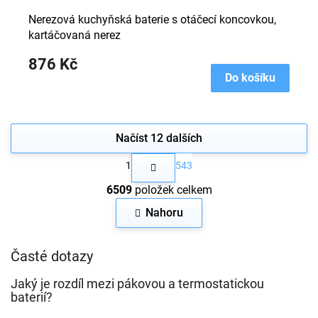
Nerezová kuchyňská baterie s otáčecí koncovkou,
kartáčovaná nerez
876 Kč
Do košíku
Načíst 12 dalších
S
1
543
t
O
r
6509
položek celkem
v
á
n
l
Nahoru
k
á
o
d
v
a
Časté dotazy
á
c
n
í
í
Jaký je rozdíl mezi pákovou a termostatickou
p
baterií?
r
v