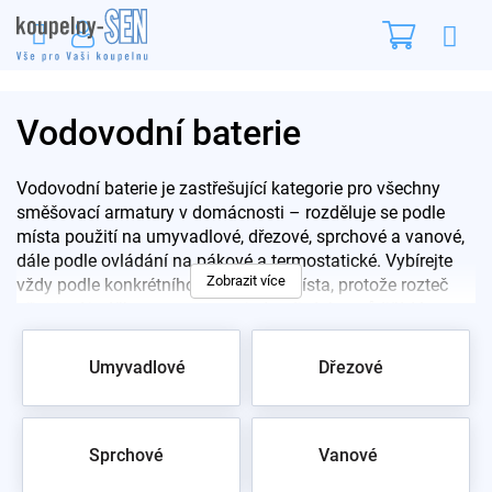
Přejít
Nákupn
na
obsah
košík
Vodovodní baterie
Vodovodní baterie je zastřešující kategorie pro všechny
směšovací armatury v domácnosti – rozděluje se podle
místa použití na umyvadlové, dřezové, sprchové a vanové,
dále podle ovládání na pákové a termostatické. Vybírejte
Zobrazit více
vždy podle konkrétního odběrného místa, protože rozteč
připojení i výška ramene se u jednotlivých typů liší. V
sortimentu máme přes 50 značek od dostupného
Novaservisu po značkové Grohe a Hansgrohe, cenově od
Umyvadlové
Dřezové
stovek korun po desítky tisíc.
Pro rychlý výběr začněte podle místa:
Umyvadlové
·
Sprchové
·
Vanové
·
Dřezové
·
Termostatické
Sprchové
Vanové