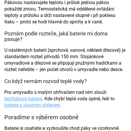
Pákovou nastavujete teplotu i průtok jednou pákou
k
pokaždé znovu. Termostatická má oddělené ovládání
y
teploty a průtoku a drží nastavené stupně i při poklesu
v
ý
tlaku – proto se hodí hlavně do sprchy a k vaně.
p
i
Poznám podle rozteče, jaká baterie mi doma
s
pasuje?
u
U nástěnných baterií (sprchové, vanové, některé dřezové) je
standardem rozteč přívodů 150 mm. Stojánkové
umyvadlové a dřezové se připojují pružnými hadičkami a
rozteč neřešíte – jen počet otvorů v umyvadle nebo desce.
Co když nemám rozvod teplé vody?
Pro umyvadlo s malým ohřívačem nad ním slouží
beztlaková baterie
. Kde chybí teplá voda úplně, řeší to
baterie s vlastním ohřevem
.
Poradíme s výběrem osobně
Baterie si osaháte a vyzkoušíte chod páky ve vzorkovně