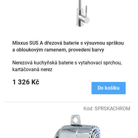
d
u
k
t
ů
Mixxus SUS A dřezová baterie s výsuvnou sprškou
a obloukovým ramenem, provedení barvy
broušená nerez
Nerezová kuchyňská baterie s vytahovací sprchou,
kartáčovaná nerez
1 326 Kč
Do košíku
Kód:
SPRSKACHROM