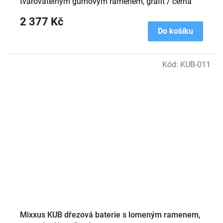
tvarovatelným gumovým ramenem, grafit / černá
2 377 Kč
Do košíku
Kód:
KUB-011
Mixxus KUB dřezová baterie s lomeným ramenem,