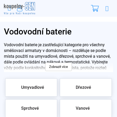
Přejít
Nákupn
na
obsah
košík
Vodovodní baterie
Vodovodní baterie je zastřešující kategorie pro všechny
směšovací armatury v domácnosti – rozděluje se podle
místa použití na umyvadlové, dřezové, sprchové a vanové,
dále podle ovládání na pákové a termostatické. Vybírejte
Zobrazit více
vždy podle konkrétního odběrného místa, protože rozteč
připojení i výška ramene se u jednotlivých typů liší. V
sortimentu máme přes 50 značek od dostupného
Novaservisu po značkové Grohe a Hansgrohe, cenově od
Umyvadlové
Dřezové
stovek korun po desítky tisíc.
Pro rychlý výběr začněte podle místa:
Umyvadlové
·
Sprchové
·
Vanové
·
Dřezové
·
Termostatické
Sprchové
Vanové