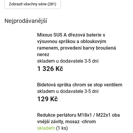
Zobrazit všechny série (281)
materiál povrchu (chrom je nejodolnější, černá a nerez jsou
v kurzu) a u sprch a van zvažte termostat. Prověřené řady
napříč cenami vedeme od značek
Grohe
,
Hansgrohe
a
Nejprodávanější
Novaservis.
Mixxus SUS A dřezová baterie s
výsuvnou sprškou a obloukovým
ramenem, provedení barvy broušená
nerez
skladem u dodavatele 3-5 dní
1 326 Kč
Bidetová sprška chrom se stop ventilem
skladem u dodavatele 3-5 dní
129 Kč
Redukce perlátoru M18x1 / M22x1 oba
vnější závity, mosaz -chrom
skladem
(1 ks)