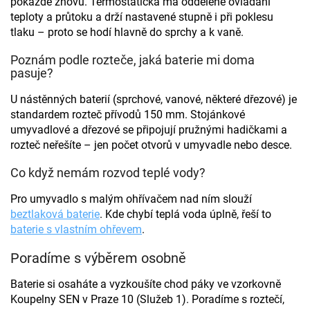
pokaždé znovu. Termostatická má oddělené ovládání
y
teploty a průtoku a drží nastavené stupně i při poklesu
v
ý
tlaku – proto se hodí hlavně do sprchy a k vaně.
p
i
Poznám podle rozteče, jaká baterie mi doma
s
pasuje?
u
U nástěnných baterií (sprchové, vanové, některé dřezové) je
standardem rozteč přívodů 150 mm. Stojánkové
umyvadlové a dřezové se připojují pružnými hadičkami a
rozteč neřešíte – jen počet otvorů v umyvadle nebo desce.
Co když nemám rozvod teplé vody?
Pro umyvadlo s malým ohřívačem nad ním slouží
beztlaková baterie
. Kde chybí teplá voda úplně, řeší to
baterie s vlastním ohřevem
.
Poradíme s výběrem osobně
Baterie si osaháte a vyzkoušíte chod páky ve vzorkovně
Koupelny SEN v Praze 10 (Služeb 1). Poradíme s roztečí,