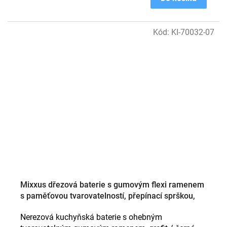
Kód:
KI-70032-07
Mixxus dřezová baterie s gumovým flexi ramenem
s paměťovou tvarovatelností, přepínací sprškou,
provedení grafit (graphite) / černá
Nerezová kuchyňská baterie s ohebným