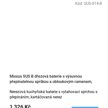
Kód:
SUS-014-B
Mixxus SUS B dřezová baterie s výsuvnou
přepínatelnou sprškou a obloukovým ramenem,
provedení barvy broušená nerez
Nerezová kuchyňská baterie s vytahovací sprchou s
přepínáním, kartáčovaná nerez
1 326 Kč