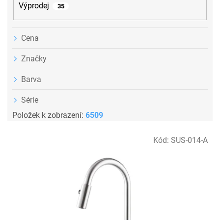
Výprodej
35
Cena
Značky
Barva
Série
Položek k zobrazení:
6509
V
Kód:
SUS-014-A
ý
p
i
s
p
r
o