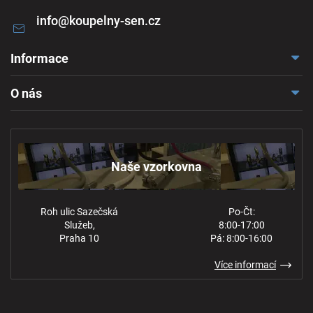
info
@
koupelny-sen.cz
Informace
Doprava a platba
O nás
Reklamace a odstoupení
Naše vzorkovna
Obchodní podmínky
Kontakt
Ochrana osobních údajů
Naše vzorkovna
Roh ulic Sazečská
Po-Čt:
Služeb,
8:00-17:00
Praha 10
Pá: 8:00-16:00
Více informací