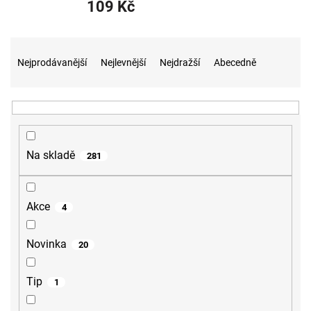
109 Kč
Ř
a
Nejprodávanější
Nejlevnější
Nejdražší
Abecedně
z
e
n
í
p
r
Na skladě
281
o
d
u
Akce
4
k
t
ů
Novinka
20
Tip
1