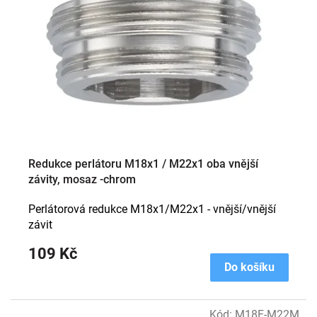
Redukce perlátoru M18x1 / M22x1 oba vnější
závity, mosaz -chrom
Perlátorová redukce M18x1/M22x1 - vnější/vnější
závit
109 Kč
Do košíku
Kód:
M18F-M22M