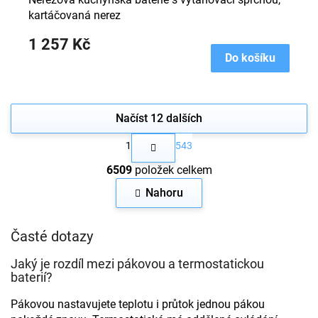
kartáčovaná nerez
1 257 Kč
Do košíku
Načíst 12 dalších
S
1
543
t
O
r
6509
položek celkem
v
á
n
l
Nahoru
k
á
o
d
v
a
Časté dotazy
á
c
n
í
í
Jaký je rozdíl mezi pákovou a termostatickou
p
baterií?
r
v
Pákovou nastavujete teplotu i průtok jednou pákou
k