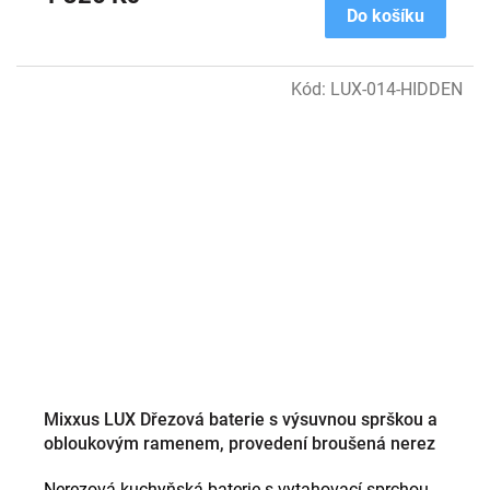
Do košíku
Kód:
LUX-014-HIDDEN
Mixxus LUX Dřezová baterie s výsuvnou sprškou a
obloukovým ramenem, provedení broušená nerez
Nerezová kuchyňská baterie s vytahovací sprchou,