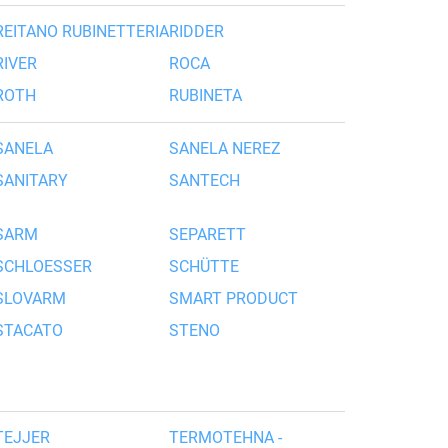
REITANO RUBINETTERIA
RIDDER
RIVER
ROCA
ROTH
RUBINETA
SANELA
SANELA NEREZ
SANITARY
SANTECH
SARM
SEPARETT
SCHLOESSER
SCHÜTTE
SLOVARM
SMART PRODUCT
STACATO
STENO
TEJJER
TERMOTEHNA -