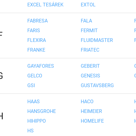
EXCEL TESÁREK
EXTOL
FABRESA
FALA
FARIS
FERMIT
F
FLEXIRA
FLUIDMASTER
FRANKE
FRIATEC
GAYAFORES
GEBERIT
G
GELCO
GENESIS
GSI
GUSTAVSBERG
HAAS
HACO
HANSGROHE
HEIMEIER
H
HIHIPPO
HOMELIFE
HS