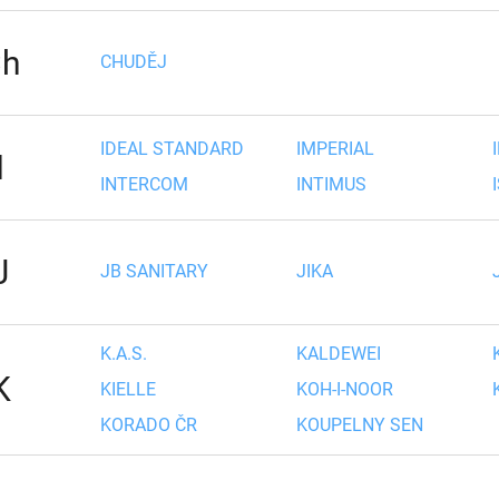
h
CHUDĚJ
IDEAL STANDARD
IMPERIAL
I
INTERCOM
INTIMUS
J
JB SANITARY
JIKA
K.A.S.
KALDEWEI
K
KIELLE
KOH-I-NOOR
KORADO ČR
KOUPELNY SEN