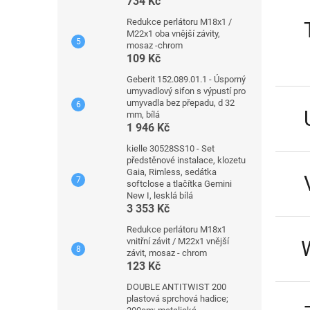
734 Kč
Redukce perlátoru M18x1 /
M22x1 oba vnější závity,
mosaz -chrom
109 Kč
Geberit 152.089.01.1 - Úsporný
umyvadlový sifon s výpustí pro
umyvadla bez přepadu, d 32
mm, bílá
1 946 Kč
kielle 30528SS10 - Set
předstěnové instalace, klozetu
Gaia, Rimless, sedátka
softclose a tlačítka Gemini
New I, lesklá bílá
3 353 Kč
Redukce perlátoru M18x1
vnitřní závit / M22x1 vnější
závit, mosaz - chrom
123 Kč
DOUBLE ANTITWIST 200
plastová sprchová hadice;