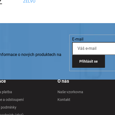
Z
ZELVO
E-mail
 informace o nových produktech na
Přihlásit se
ace
O nás
 platba
Naše vzorkovna
e a odstoupení
Kontakt
 podmínky