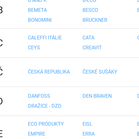
B AND K
B-ECO
B
BEMETA
BESCO
BONOMINI
BRUCKNER
CALEFFI ITÁLIE
CATA
C
CEYS
CREAVIT
Č
ČESKÁ REPUBLIKA
ČESKÉ SUŠÁKY
DANFOSS
DEN BRAVEN
D
DRAŽICE - DZD
ECO PRODUKTY
EISL
E
EMPIRE
ERRA