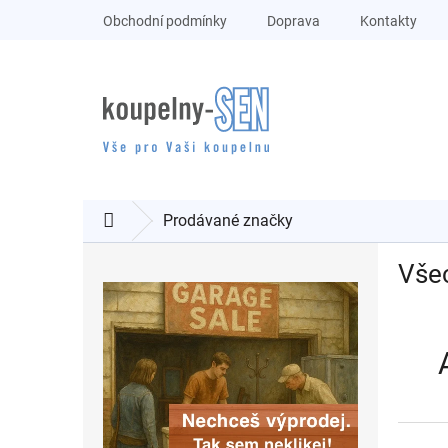
Přejít
Obchodní podmínky
Doprava
Kontakty
na
obsah
Prodávané značky
Domů
P
Vše
o
s
t
r
a
n
n
í