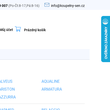
9 007
(Po-Čt:8-17,Pá:8-16)
info@koupelny-sen.cz
Můj účet
Prázdný košík
Nákupní
košík
ALVEUS
AQUALINE
ARISTON
ARMATURA
AZZURRA