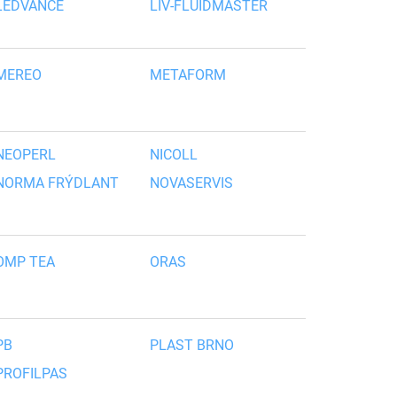
LEDVANCE
LIV-FLUIDMASTER
MEREO
METAFORM
NEOPERL
NICOLL
NORMA FRÝDLANT
NOVASERVIS
OMP TEA
ORAS
PB
PLAST BRNO
PROFILPAS