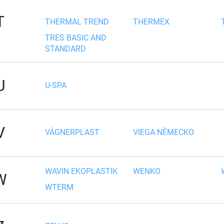
T
THERMAL TREND
THERMEX
TRES BASIC AND
STANDARD
U
U-SPA
V
VÁGNERPLAST
VIEGA NĚMECKO
WAVIN EKOPLASTIK
WENKO
W
WTERM