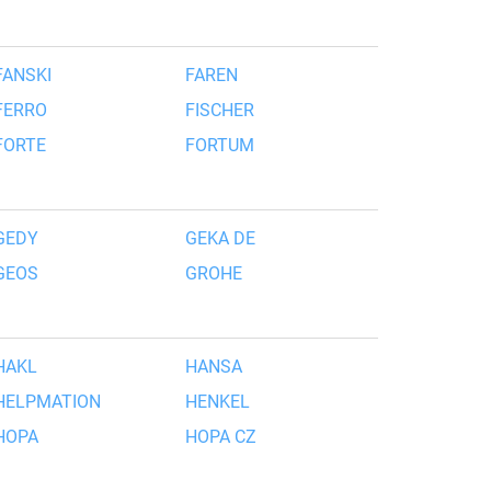
FANSKI
FAREN
FERRO
FISCHER
FORTE
FORTUM
GEDY
GEKA DE
GEOS
GROHE
HAKL
HANSA
HELPMATION
HENKEL
HOPA
HOPA CZ