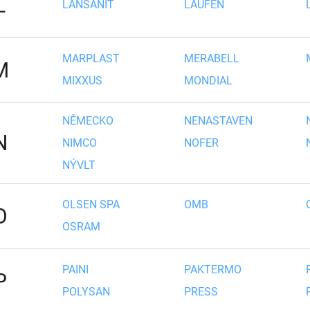
L
LANSANIT
LAUFEN
MARPLAST
MERABELL
M
MIXXUS
MONDIAL
NĚMECKO
NENASTAVEN
N
NIMCO
NOFER
NÝVLT
OLSEN SPA
OMB
O
OSRAM
PAINI
PAKTERMO
P
POLYSAN
PRESS