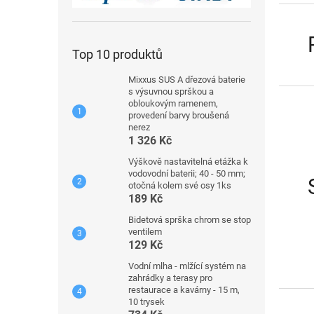
Top 10 produktů
Mixxus SUS A dřezová baterie
s výsuvnou sprškou a
obloukovým ramenem,
provedení barvy broušená
nerez
1 326 Kč
Výškově nastavitelná etážka k
vodovodní baterii; 40 - 50 mm;
otočná kolem své osy 1ks
189 Kč
Bidetová sprška chrom se stop
ventilem
129 Kč
Vodní mlha - mlžící systém na
zahrádky a terasy pro
restaurace a kavárny - 15 m,
10 trysek