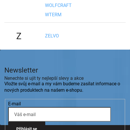
WOLFCRAFT
WTERM
Z
ZELVO
Z
á
p
Newsletter
a
t
Nenechte si ujít ty nejlepší slevy a akce
í
Vložte svůj e-mail a my vám budeme zasílat informace o
nových produktech na našem e-shopu.
E-mail
Přihlásit se