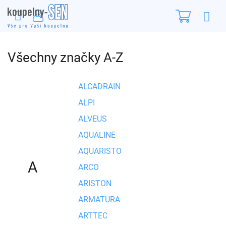
Přejít
Nákupn
na
obsah
košík
Všechny značky A-Z
ALCADRAIN
ALPI
ALVEUS
AQUALINE
AQUARISTO
A
ARCO
ARISTON
ARMATURA
ARTTEC