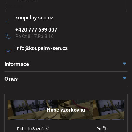
Kontakt
koupelny.sen.cz
+420
777 699 007
Po-Čt:8-17,Pá:8-16
info
@
koupelny-sen.cz
Informace
Doprava a platba
O nás
Reklamace a odstoupení
Naše vzorkovna
Obchodní podmínky
Kontakt
Ochrana osobních údajů
Naše vzorkovna
Roh ulic Sazečská
Po-Čt: